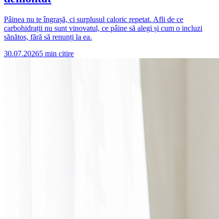
Pâinea nu te îngrașă, ci surplusul caloric repetat. Afli de ce
carbohidrații nu sunt vinovatul, ce pâine să alegi și cum o incluzi
sănătos, fără să renunți la ea.
30.07.2026
5
min citire