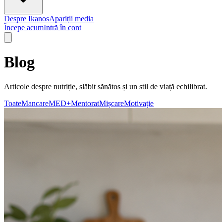
Despre Ikanos
Apariții media
Începe acum
Intră în cont
Blog
Articole despre nutriție, slăbit sănătos și un stil de viață echilibrat.
Toate
Mancare
MED+
Mentorat
Mișcare
Motivație