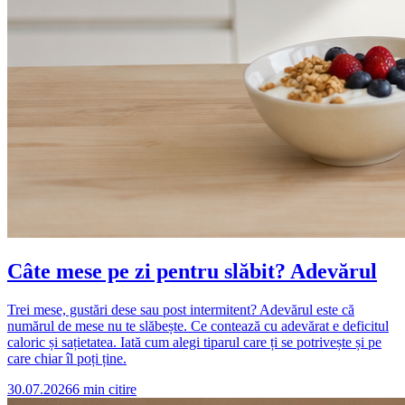
Câte mese pe zi pentru slăbit? Adevărul
Trei mese, gustări dese sau post intermitent? Adevărul este că
numărul de mese nu te slăbește. Ce contează cu adevărat e deficitul
caloric și sațietatea. Iată cum alegi tiparul care ți se potrivește și pe
care chiar îl poți ține.
30.07.2026
6
min citire