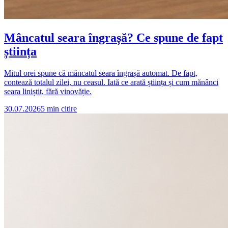
Mâncatul seara îngrașă? Ce spune de fapt
știința
Mitul orei spune că mâncatul seara îngrașă automat. De fapt,
contează totalul zilei, nu ceasul. Iată ce arată știința și cum mănânci
seara liniștit, fără vinovăție.
30.07.2026
5
min citire