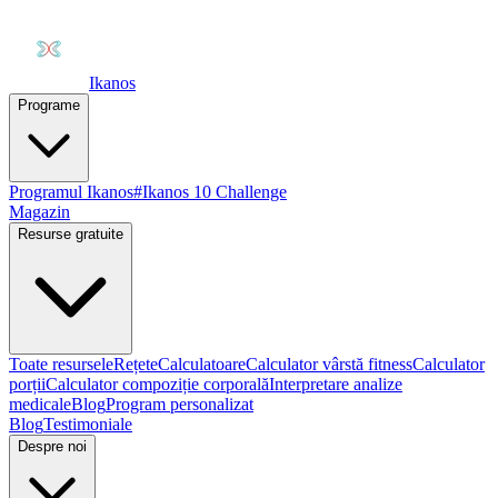
Ikanos
Programe
Programul Ikanos
#Ikanos 10 Challenge
Magazin
Resurse gratuite
Toate resursele
Rețete
Calculatoare
Calculator vârstă fitness
Calculator
porții
Calculator compoziție corporală
Interpretare analize
medicale
Blog
Program personalizat
Blog
Testimoniale
Despre noi