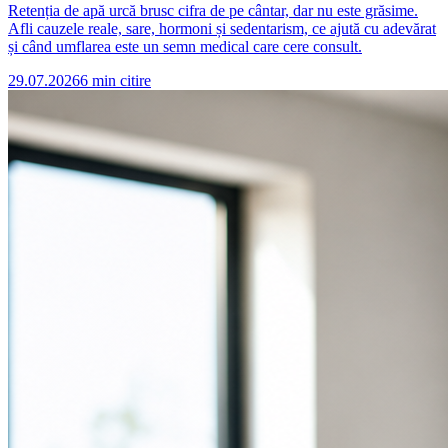
Retenția de apă urcă brusc cifra de pe cântar, dar nu este grăsime.
Afli cauzele reale, sare, hormoni și sedentarism, ce ajută cu adevărat
și când umflarea este un semn medical care cere consult.
29.07.2026
6
min citire