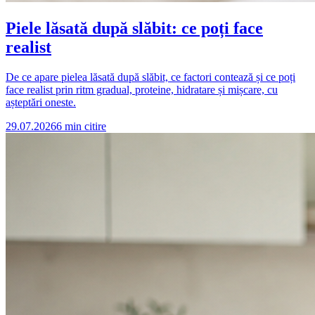
Piele lăsată după slăbit: ce poți face
realist
De ce apare pielea lăsată după slăbit, ce factori contează și ce poți
face realist prin ritm gradual, proteine, hidratare și mișcare, cu
așteptări oneste.
29.07.2026
6
min citire