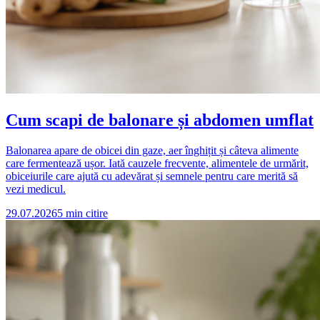
Cum scapi de balonare și abdomen umflat
Balonarea apare de obicei din gaze, aer înghițit și câteva alimente
care fermentează ușor. Iată cauzele frecvente, alimentele de urmărit,
obiceiurile care ajută cu adevărat și semnele pentru care merită să
vezi medicul.
29.07.2026
5
min citire