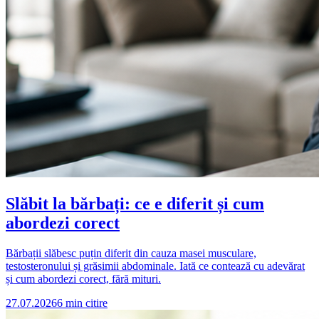
Slăbit la bărbați: ce e diferit și cum
abordezi corect
Bărbații slăbesc puțin diferit din cauza masei musculare,
testosteronului și grăsimii abdominale. Iată ce contează cu adevărat
și cum abordezi corect, fără mituri.
27.07.2026
6
min citire