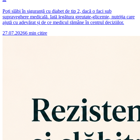
Poți slăbi în siguranță cu diabet de tip 2, dacă o faci sub
supraveghere medicală. Iată legătura greutate-glicemie, nutriția care
ajută cu adevărat și de ce medicul rămâne în centrul deciziilor.
27.07.2026
6
min citire