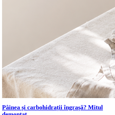
Pâinea și carbohidrații îngrașă? Mitul
demontat