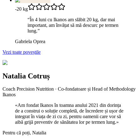
-20 kg
“
În 4 luni cu Ikanos am slăbit 20 kg, dar mai
important, am învățat să mă descurc pe termen
lung.
”
Gabriela Oprea
Vezi toate poveștile
Natalia Cotruș
Coach Precision Nutrition · Co-fondatoare și Head of Methodology
Ikanos
«Am fondat Ikanos în toamna anului 2021 din dorința
de a construi o soluție completă, de încredere și ușor de
integrat în viața de zi cu zi, pentru oamenii care vor să
aibă grijă preventiv de sănătatea lor pe termen lung.»
Pentru că poți, Natalia