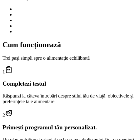
Cum funcționează
Trei pași simpli spre o alimentație echilibrată
1
Completezi testul
Răspunzi la câteva întrebări despre stilul tău de viață, obiectivele și
preferințele tale alimentare.
2
Primești programul tău personalizat.
Un plan nutrițional calculat pe baza metabolismului tău, cu meniuri