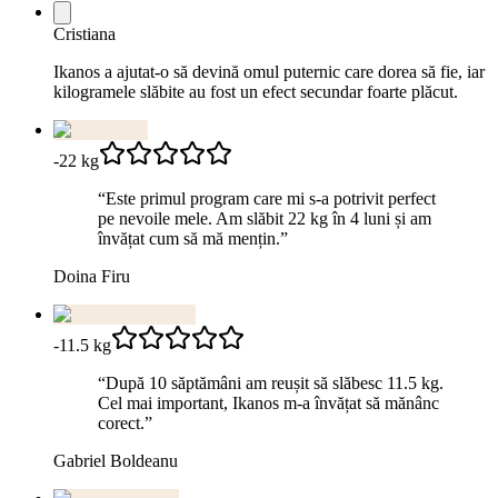
Cristiana
Ikanos a ajutat-o să devină omul puternic care dorea să fie, iar
kilogramele slăbite au fost un efect secundar foarte plăcut.
-22 kg
“
Este primul program care mi s-a potrivit perfect
pe nevoile mele. Am slăbit 22 kg în 4 luni și am
învățat cum să mă mențin.
”
Doina Firu
-11.5 kg
“
După 10 săptămâni am reușit să slăbesc 11.5 kg.
Cel mai important, Ikanos m-a învățat să mănânc
corect.
”
Gabriel Boldeanu