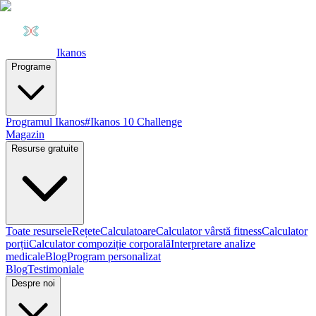
Ikanos
Programe
Programul Ikanos
#Ikanos 10 Challenge
Magazin
Resurse gratuite
Toate resursele
Rețete
Calculatoare
Calculator vârstă fitness
Calculator
porții
Calculator compoziție corporală
Interpretare analize
medicale
Blog
Program personalizat
Blog
Testimoniale
Despre noi