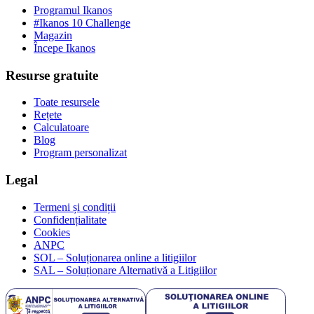
Programul Ikanos
#Ikanos 10 Challenge
Magazin
Începe Ikanos
Resurse gratuite
Toate resursele
Rețete
Calculatoare
Blog
Program personalizat
Legal
Termeni și condiții
Confidențialitate
Cookies
ANPC
SOL – Soluționarea online a litigiilor
SAL – Soluționare Alternativă a Litigiilor