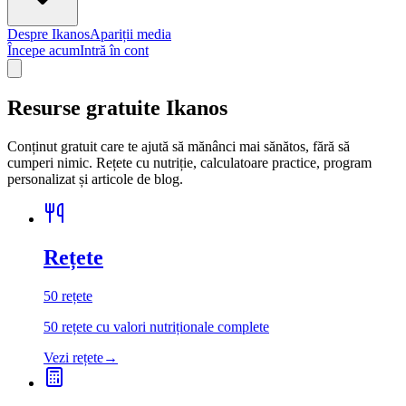
Despre Ikanos
Apariții media
Începe acum
Intră în cont
Resurse gratuite Ikanos
Conținut gratuit care te ajută să mănânci mai sănătos, fără să
cumperi nimic. Rețete cu nutriție, calculatoare practice, program
personalizat și articole de blog.
Rețete
50
rețete
50 rețete cu valori nutriționale complete
Vezi rețete
→