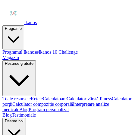
Ikanos
Programe
Programul Ikanos
#Ikanos 10 Challenge
Magazin
Resurse gratuite
Toate resursele
Rețete
Calculatoare
Calculator vârstă fitness
Calculator
porții
Calculator compoziție corporală
Interpretare analize
medicale
Blog
Program personalizat
Blog
Testimoniale
Despre noi