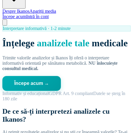
Despre Ikanos
Apariții media
Începe acum
Intră în cont
Interpretare informativă · 1-2 minute
Înțelege
analizele tale
medicale
Trimite valorile analizelor și Ikanos îți oferă o interpretare
informativă orientată pe sănătatea metabolică.
NU înlocuiește
consultul medical.
Începe acum →
Informativ și educațional
GDPR Art. 9 compliant
Datele se șterg în
180 zile
De ce să-ți interpretezi analizele cu
Ikanos?
Ai primit rezultatele analizelor și nu știi ce înseamnă valorile? Te-ai