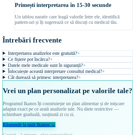
Primești interpretarea în 15-30 secunde
Un tablou narativ care leagă valorile între ele, identifică
pattern-uri și îți sugerează ce să discuți cu medicul tău.
Întrebări frecvente
Interpretarea analizelor este gratuită?
+
Ce fișiere pot încărca?
+
Datele mele medicale sunt în siguranță?
+
Înlocuiește această interpretare consultul medical?
+
Cât durează să primesc interpretarea?
+
Vrei un plan personalizat pe valorile tale?
Programul Ikanos îți construiește un plan alimentar și de mișcare
adaptat exact pe ce arată analizele tale. Nu diete restrictive —
schimbare graduală, susținută zi cu zi.
Răspunde la quiz Ikanos →
Gratuit · 2 minute · plan personalizat