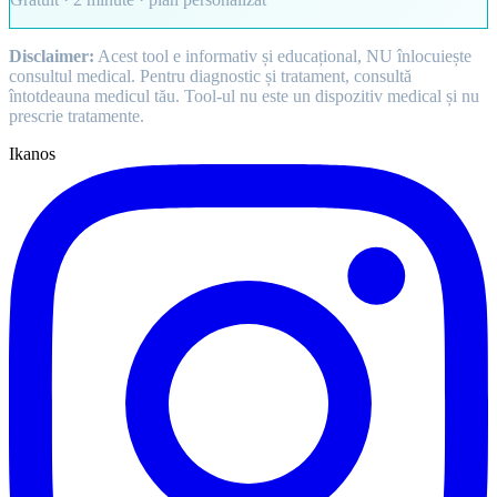
Disclaimer:
Acest tool e informativ și educațional, NU înlocuiește
consultul medical. Pentru diagnostic și tratament, consultă
întotdeauna medicul tău. Tool-ul nu este un dispozitiv medical și nu
prescrie tratamente.
Ikanos