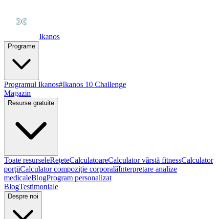
Ikanos
Programe
Programul Ikanos
#Ikanos 10 Challenge
Magazin
Resurse gratuite
Toate resursele
Rețete
Calculatoare
Calculator vârstă fitness
Calculator
porții
Calculator compoziție corporală
Interpretare analize
medicale
Blog
Program personalizat
Blog
Testimoniale
Despre noi