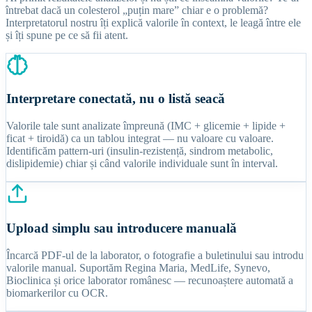
întrebat dacă un colesterol „puțin mare” chiar e o problemă?
Interpretatorul nostru îți explică valorile în context, le leagă între ele
și îți spune pe ce să fii atent.
Interpretare conectată, nu o listă seacă
Valorile tale sunt analizate împreună (IMC + glicemie + lipide +
ficat + tiroidă) ca un tablou integrat — nu valoare cu valoare.
Identificăm pattern-uri (insulin-rezistență, sindrom metabolic,
dislipidemie) chiar și când valorile individuale sunt în interval.
Upload simplu sau introducere manuală
Încarcă PDF-ul de la laborator, o fotografie a buletinului sau introdu
valorile manual. Suportăm Regina Maria, MedLife, Synevo,
Bioclinica și orice laborator românesc — recunoaștere automată a
biomarkerilor cu OCR.