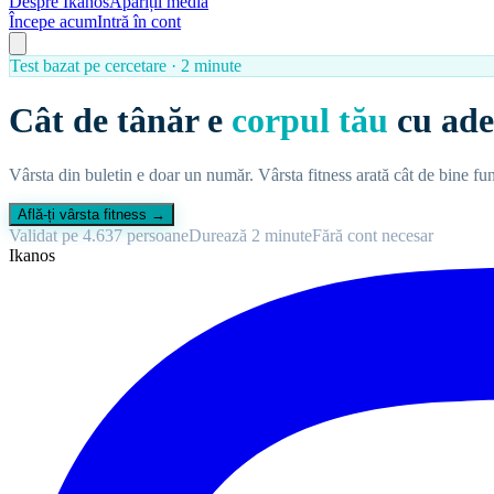
Despre Ikanos
Apariții media
Începe acum
Intră în cont
Test bazat pe cercetare · 2 minute
Cât de tânăr e
corpul tău
cu ade
Vârsta din buletin e doar un număr. Vârsta fitness arată cât de bine fu
Află-ți vârsta fitness →
Validat pe 4.637 persoane
Durează 2 minute
Fără cont necesar
Ikanos