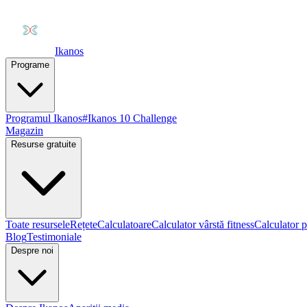
Ikanos
Programe
Programul Ikanos
#Ikanos 10 Challenge
Magazin
Resurse gratuite
Toate resursele
Rețete
Calculatoare
Calculator vârstă fitness
Calculator p
Blog
Testimoniale
Despre noi