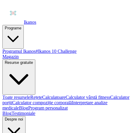
Ikanos
Programe
Programul Ikanos
#Ikanos 10 Challenge
Magazin
Resurse gratuite
Toate resursele
Rețete
Calculatoare
Calculator vârstă fitness
Calculator
porții
Calculator compoziție corporală
Interpretare analize
medicale
Blog
Program personalizat
Blog
Testimoniale
Despre noi