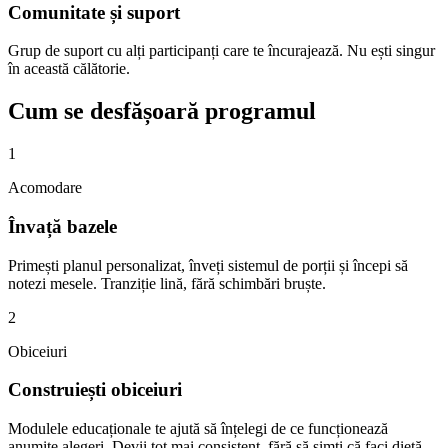
Comunitate și suport
Grup de suport cu alți participanți care te încurajează. Nu ești singur
în această călătorie.
Cum se desfășoară programul
1
Acomodare
Învață bazele
Primești planul personalizat, înveți sistemul de porții și începi să
notezi mesele. Tranziție lină, fără schimbări bruște.
2
Obiceiuri
Construiești obiceiuri
Modulele educaționale te ajută să înțelegi de ce funcționează
anumite alegeri. Devii tot mai consistent, fără să simți că faci dietă.