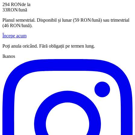
294 RON
de la
33
RON/lună
Planul semestrial. Disponibil și lunar (59 RON/lună) sau trimestrial
(46 RON/lună).
Începe acum
Poți anula oricând. Fără obligații pe termen lung.
Ikanos