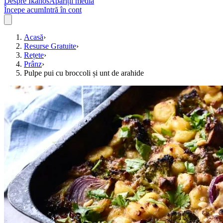
Despre Ikanos
Apariții media
Începe acum
Intră în cont
Acasă
›
Resurse Gratuite
›
Rețete
›
Prânz
›
Pulpe pui cu broccoli și unt de arahide