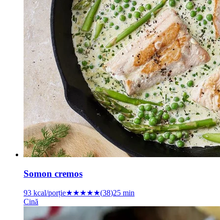
Somon cremos
93
kcal/porție
★★★★★
(
38
)
25 min
Cină