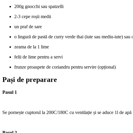
200g gnocchi sau spatzelli
2-3 cepe roșii medii
un praf de sare
o lingură de pastă de curry verde thai (iute sau mediu-iute) sau o
zeama de la 1 lime
felii de lime pentru a servi
frunze proaspete de coriandru pentru servire (opțional)
Pași de preparare
Pasul 1
Se pornește cuptorul la 200C/180C cu ventilație și se aduce 1l de apă la
Pasul 2