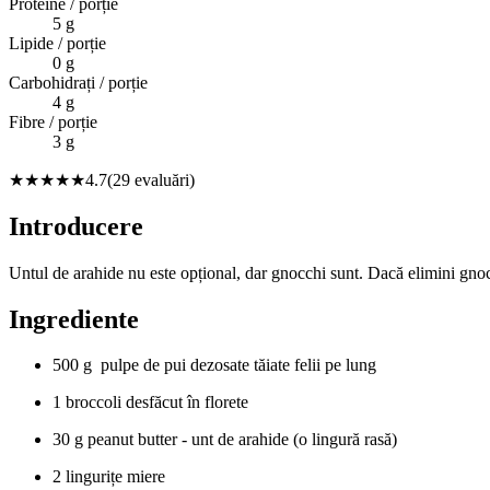
Proteine / porție
5
g
Lipide / porție
0
g
Carbohidrați / porție
4
g
Fibre / porție
3
g
★★★★★
4.7
(
29
evaluări)
Introducere
Untul de arahide nu este opțional, dar gnocchi sunt. Dacă elimini gnoc
Ingrediente
500 g pulpe de pui dezosate tăiate felii pe lung
1 broccoli desfăcut în florete
30 g peanut butter - unt de arahide (o lingură rasă)
2 lingurițe miere