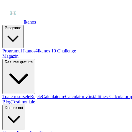
Ikanos
Programe
Programul Ikanos
#Ikanos 10 Challenge
Magazin
Resurse gratuite
Toate resursele
Rețete
Calculatoare
Calculator vârstă fitness
Calculator p
Blog
Testimoniale
Despre noi