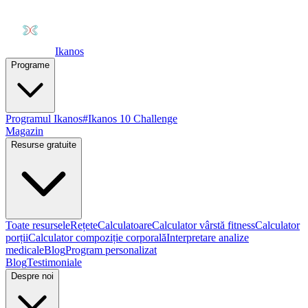
Ikanos
Programe
Programul Ikanos
#Ikanos 10 Challenge
Magazin
Resurse gratuite
Toate resursele
Rețete
Calculatoare
Calculator vârstă fitness
Calculator
porții
Calculator compoziție corporală
Interpretare analize
medicale
Blog
Program personalizat
Blog
Testimoniale
Despre noi