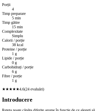
Porții
4
Timp preparare
5 min
Timp gătire
15 min
Complexitate
Simplu
Calorii / porție
38
kcal
Proteine / porție
1
g
Lipide / porție
0
g
Carbohidrați / porție
6
g
Fibre / porție
1
g
★★★★★
4.6
(
24
evaluări)
Introducere
Rețeta poate căpăta diferite arome în funcție de ce alegeți să