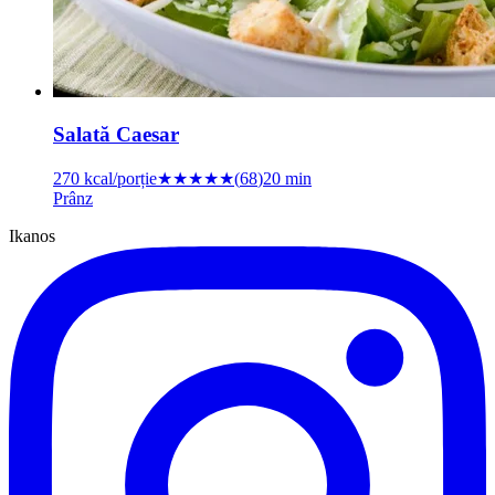
Salată Caesar
270
kcal/porție
★★★★★
(
68
)
20 min
Prânz
Ikanos