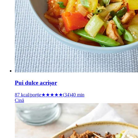
Pui dulce acrișor
87
kcal/porție
★★★★★
(
34
)
40 min
Cină