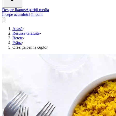
Despre Ikanos
Apariții media
Începe acum
Intră în cont
Acasă
›
Resurse Gratuite
›
Rețete
›
Prânz
›
Orez galben la cuptor