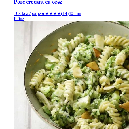
Porc crocant cu orez
108
kcal/porție
★★★★★
(
14
)
40 min
Prânz