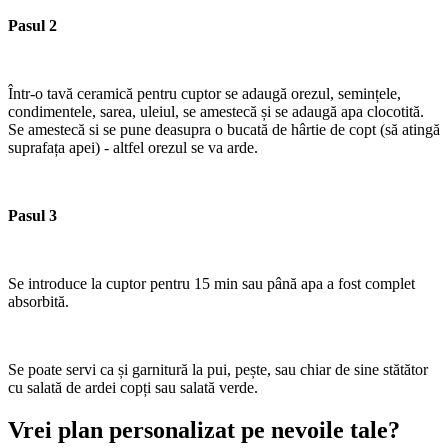
Pasul 2
Într-o tavă ceramică pentru cuptor se adaugă orezul, semințele,
condimentele, sarea, uleiul, se amestecă și se adaugă apa clocotită.
Se amestecă si se pune deasupra o bucată de hârtie de copt (să atingă
suprafața apei) - altfel orezul se va arde.
Pasul 3
Se introduce la cuptor pentru 15 min sau până apa a fost complet
absorbită.
Se poate servi ca și garnitură la pui, pește, sau chiar de sine stătător
cu salată de ardei copți sau salată verde.
Vrei plan personalizat pe nevoile tale?