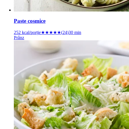
Paste cosmice
252
kcal/porție
★★★★★
(
24
)
30 min
Prânz