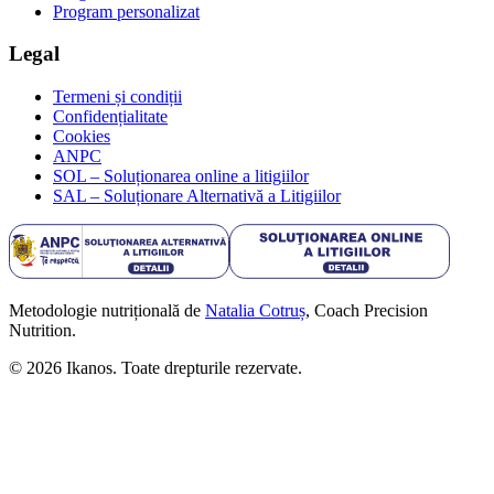
Program personalizat
Legal
Termeni și condiții
Confidențialitate
Cookies
ANPC
SOL – Soluționarea online a litigiilor
SAL – Soluționare Alternativă a Litigiilor
Metodologie nutrițională de
Natalia Cotruș
, Coach Precision
Nutrition.
©
2026
Ikanos. Toate drepturile rezervate.