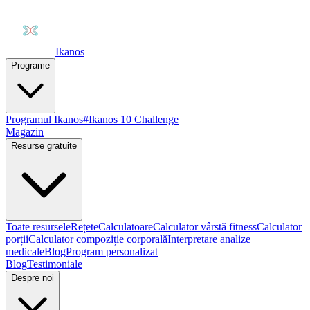
Ikanos
Programe
Programul Ikanos
#Ikanos 10 Challenge
Magazin
Resurse gratuite
Toate resursele
Rețete
Calculatoare
Calculator vârstă fitness
Calculator
porții
Calculator compoziție corporală
Interpretare analize
medicale
Blog
Program personalizat
Blog
Testimoniale
Despre noi