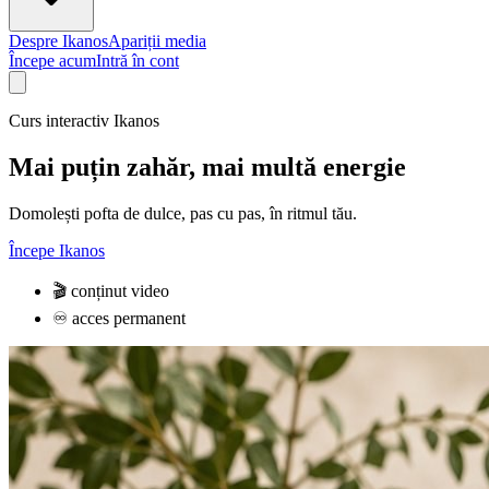
Despre Ikanos
Apariții media
Începe acum
Intră în cont
Curs interactiv Ikanos
Mai puțin zahăr, mai multă energie
Domolești pofta de dulce, pas cu pas, în ritmul tău.
Începe Ikanos
🎬
conținut video
♾️
acces permanent