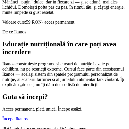
Mănânci „puțin” dulce, dar în fiecare zi — și se adună, mai ales
lichidul. Domolești pofta pas cu pas, în ritmul tău, și câștigi energie,
minte limpede și gust resetat.
Valoare curs:
59 RON
· acces permanent
De ce Ikanos
Educație nutrițională în care poți avea
încredere
Ikanos construiește programe și cursuri de nutriție bazate pe
echilibru, nu pe restricții extreme. Cursul face parte din ecosistemul
Ikanos — același sistem din spatele programului personalizat de
nutriție, al scanării farfuriei și al jurnalului alimentar fără cântărit. Îți
explicăm „de ce”, nu îți dăm doar o listă de interdicții.
Gata să începi?
Acces permanent, plată unică. Începe astăzi.
Începe Ikanos
Plată unică · acces permanent · fără abonament