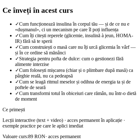
Ce înveți în acest curs
✓
Cum funcționează insulina în corpul tău — și de ce nu e
«dușmanul», ci un mecanism pe care îl poți influența
✓
Cum îți citești reperele (glicemie, insulină à jeun, HOMA-
IR) fără să te sperii
✓
Cum construiești o masă care nu îți urcă glicemia în vârf —
și în ce ordine să mănânci
✓
Strategia pentru pofta de dulce: cum o gestionezi fără
alimente interzise
✓
Cum folosești mișcarea (chiar și o plimbare după masă) ca
pârghie reală, nu ca pedeapsă
✓
Cum se leagă ritmul meselor și odihna de energia ta și de
poftele de seară
✓
Cum transformi totul în obiceiuri care rămân, nu într-o dietă
de moment
Ce primești
Lecții interactive (text + video) · acces permanent în aplicație ·
exemple practice pe care le aplici imediat
Valoare curs:
89 RON
· acces permanent