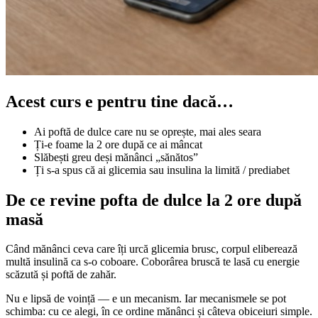
Acest curs e pentru tine dacă…
Ai poftă de dulce care nu se oprește, mai ales seara
Ți-e foame la 2 ore după ce ai mâncat
Slăbești greu deși mănânci „sănătos”
Ți s-a spus că ai glicemia sau insulina la limită / prediabet
De ce revine pofta de dulce la 2 ore după
masă
Când mănânci ceva care îți urcă glicemia brusc, corpul eliberează
multă insulină ca s-o coboare. Coborârea bruscă te lasă cu energie
scăzută și poftă de zahăr.
Nu e lipsă de voință — e un mecanism. Iar mecanismele se pot
schimba: cu ce alegi, în ce ordine mănânci și câteva obiceiuri simple.