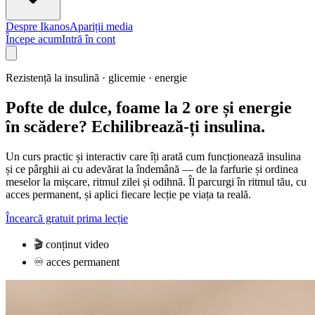
Despre Ikanos
Apariții media
Începe acum
Intră în cont
Rezistență la insulină · glicemie · energie
Pofte de dulce, foame la 2 ore și energie
în scădere? Echilibrează-ți insulina.
Un curs practic și interactiv care îți arată cum funcționează insulina
și ce pârghii ai cu adevărat la îndemână — de la farfurie și ordinea
meselor la mișcare, ritmul zilei și odihnă. Îl parcurgi în ritmul tău, cu
acces permanent, și aplici fiecare lecție pe viața ta reală.
Încearcă gratuit prima lecție
🎬
conținut video
♾️
acces permanent