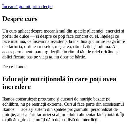
Încearcă gratuit prima lecție
Despre curs
Un curs aplicat despre mecanismul din spatele glicemiei, energiei și
poftei de dulce — și despre ce poți face concret cu el. Înțelegi ce
face insulina, ce înseamnă rezistența la insulină și cum se leagă între
ele farfuria, ordinea meselor, mișcarea, ritmul zilei și odihna. Ai
acces permanent: parcurgi lecțiile în ritmul tău, le reiei oricând și
aplici fiecare pas pe viața ta, nu doar pe hârtie.
De ce Ikanos
Educație nutrițională în care poți avea
încredere
Ikanos construiește programe și cursuri de nutriție bazate pe
echilibru, nu pe restricții extreme. Cursul face parte din ecosistemul
Ikanos — același sistem din spatele programului personalizat de
nutriție, al scanării farfuriei și al jurnalului alimentar fără cântărit. Îți
explicăm „de ce”, nu îți dăm doar o listă de interdicții.