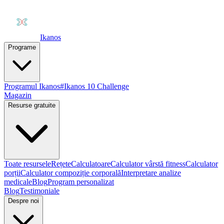
Ikanos
Programe
Programul Ikanos
#Ikanos 10 Challenge
Magazin
Resurse gratuite
Toate resursele
Rețete
Calculatoare
Calculator vârstă fitness
Calculator
porții
Calculator compoziție corporală
Interpretare analize
medicale
Blog
Program personalizat
Blog
Testimoniale
Despre noi