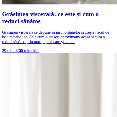
Grăsimea viscerală: ce este și cum o
reduci sănătos
Grăsimea viscerală se depune în jurul organelor și crește riscul de
boli metabolice. Află cum o măsori aproximativ acasă și cum o
reduci sănătos prin nutriție, mișcare și somn.
29.07.2026
6
min citire