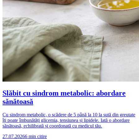
Slăbit cu sindrom metabolic: abordare
sănătoasă
Cu sindrom metabolic, o scădere de 5 până la 10 la sută din greutate
îți poate îmbunătăți glicemia, tensiunea și lipidele. Iată o abordare
sănătoasă, echilibrată și coordonată cu medicul tău.
27.07.2026
6
min citire