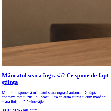
Mâncatul seara îngrașă? Ce spune de fapt
știința
Mitul orei spune că mâncatul seara îngrașă automat. De fapt,
contează totalul zilei, nu ceasul. Iată ce arată știința și cum mănânci
seara liniștit, fără vinovăție.
30.07.2026
5
min citire