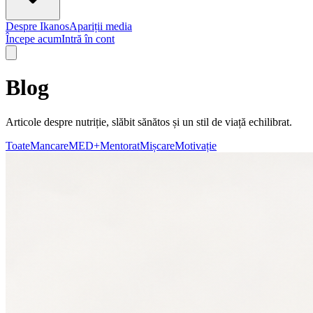
Despre Ikanos
Apariții media
Începe acum
Intră în cont
Blog
Articole despre nutriție, slăbit sănătos și un stil de viață echilibrat.
Toate
Mancare
MED+
Mentorat
Mișcare
Motivație