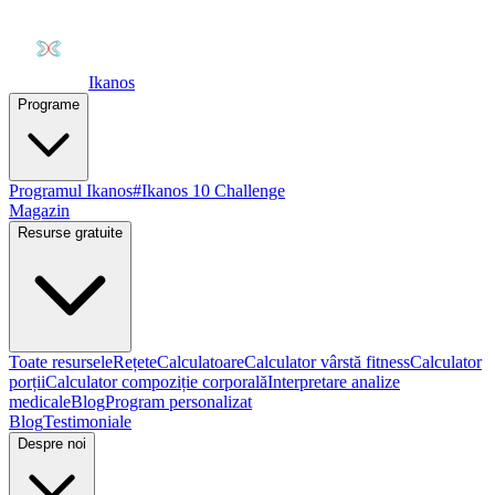
Ikanos
Programe
Programul Ikanos
#Ikanos 10 Challenge
Magazin
Resurse gratuite
Toate resursele
Rețete
Calculatoare
Calculator vârstă fitness
Calculator
porții
Calculator compoziție corporală
Interpretare analize
medicale
Blog
Program personalizat
Blog
Testimoniale
Despre noi