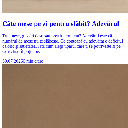
Câte mese pe zi pentru slăbit? Adevărul
Trei mese, gustări dese sau post intermitent? Adevărul este că
numărul de mese nu te slăbește. Ce contează cu adevărat e deficitul
caloric și sațietatea. Iată cum alegi tiparul care ți se potrivește și pe
care chiar îl poți ține.
30.07.2026
6
min citire