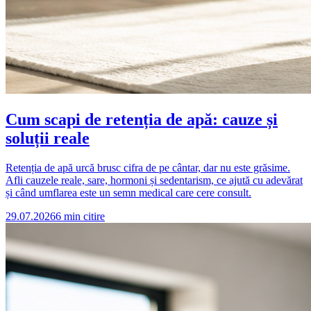
Cum scapi de retenția de apă: cauze și
soluții reale
Retenția de apă urcă brusc cifra de pe cântar, dar nu este grăsime.
Afli cauzele reale, sare, hormoni și sedentarism, ce ajută cu adevărat
și când umflarea este un semn medical care cere consult.
29.07.2026
6
min citire