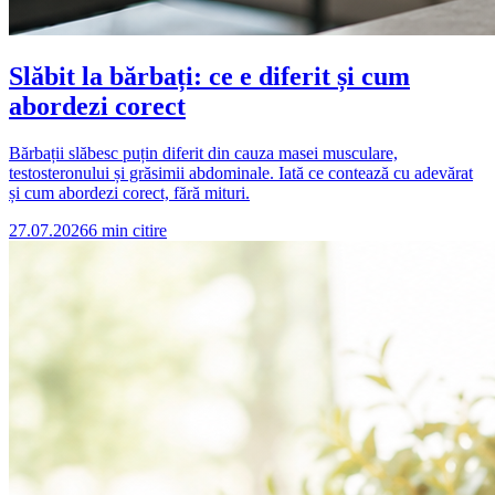
Slăbit la bărbați: ce e diferit și cum
abordezi corect
Bărbații slăbesc puțin diferit din cauza masei musculare,
testosteronului și grăsimii abdominale. Iată ce contează cu adevărat
și cum abordezi corect, fără mituri.
27.07.2026
6
min citire