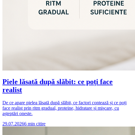
Piele lăsată după slăbit: ce poți face
realist
De ce apare pielea lăsată după slăbit, ce factori contează și ce poți
face realist prin ritm gradual, proteine, hidratare și mișcare, cu
așteptări oneste.
29.07.2026
6
min citire