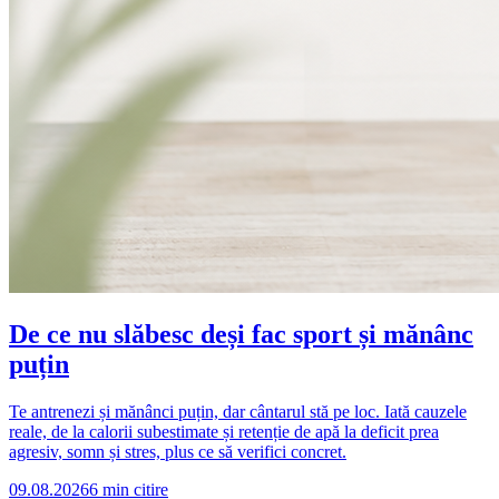
De ce nu slăbesc deși fac sport și mănânc
puțin
Te antrenezi și mănânci puțin, dar cântarul stă pe loc. Iată cauzele
reale, de la calorii subestimate și retenție de apă la deficit prea
agresiv, somn și stres, plus ce să verifici concret.
09.08.2026
6
min citire