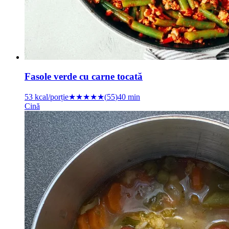
Fasole verde cu carne tocată
53
kcal/porție
★★★★★
(
55
)
40 min
Cină