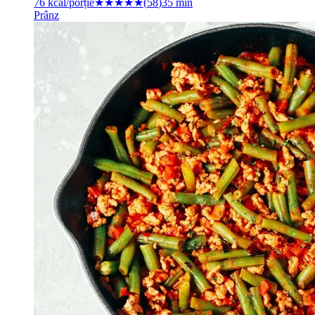
76
kcal/porție
★★★★★
(
58
)
35 min
Prânz