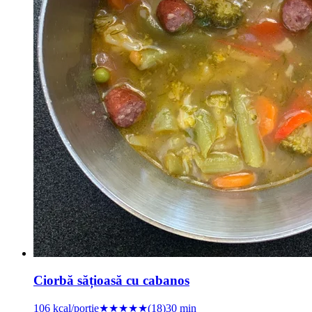
Ciorbă sățioasă cu cabanos
106
kcal/porție
★★★★
★
(
18
)
30 min