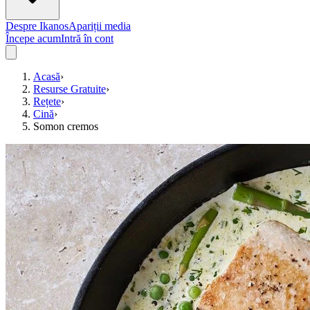
Despre Ikanos
Apariții media
Începe acum
Intră în cont
Acasă
›
Resurse Gratuite
›
Rețete
›
Cină
›
Somon cremos