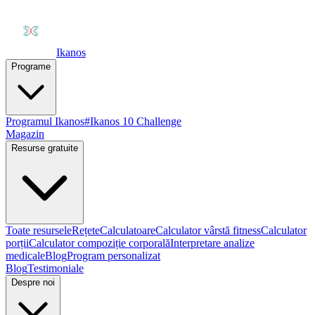
Ikanos
Programe
Programul Ikanos
#Ikanos 10 Challenge
Magazin
Resurse gratuite
Toate resursele
Rețete
Calculatoare
Calculator vârstă fitness
Calculator
porții
Calculator compoziție corporală
Interpretare analize
medicale
Blog
Program personalizat
Blog
Testimoniale
Despre noi