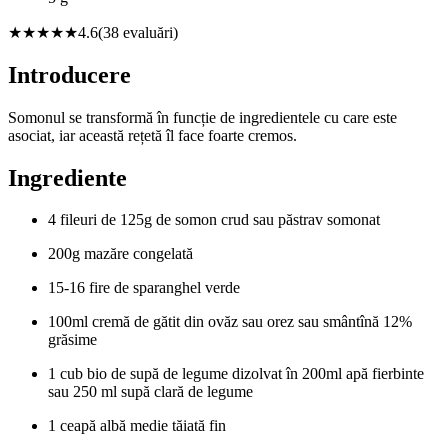
★★★★★
4.6
(
38
evaluări)
Introducere
Somonul se transformă în funcție de ingredientele cu care este
asociat, iar această rețetă îl face foarte cremos.
Ingrediente
4 fileuri de 125g de somon crud sau păstrav somonat
200g mazăre congelată
15-16 fire de sparanghel verde
100ml cremă de gătit din ovăz sau orez sau smântînă 12%
grăsime
1 cub bio de supă de legume dizolvat în 200ml apă fierbinte
sau 250 ml supă clară de legume
1 ceapă albă medie tăiată fin