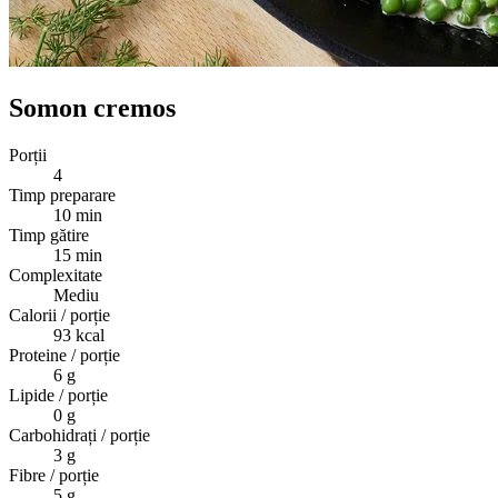
Somon cremos
Porții
4
Timp preparare
10 min
Timp gătire
15 min
Complexitate
Mediu
Calorii / porție
93
kcal
Proteine / porție
6
g
Lipide / porție
0
g
Carbohidrați / porție
3
g
Fibre / porție
5
g