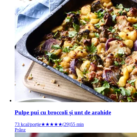
Pulpe pui cu broccoli și unt de arahide
73
kcal/porție
★★★★★
(
29
)
55 min
Prânz