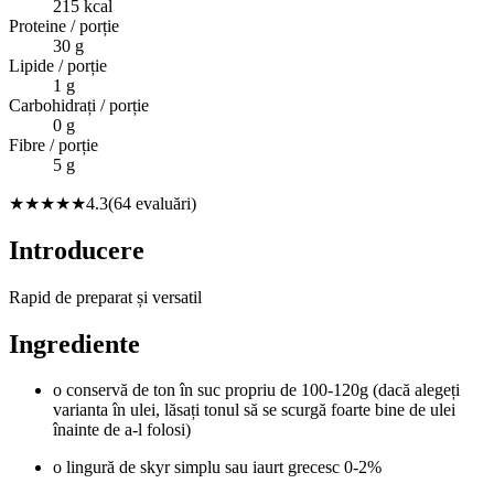
215
kcal
Proteine / porție
30
g
Lipide / porție
1
g
Carbohidrați / porție
0
g
Fibre / porție
5
g
★★★★
★
4.3
(
64
evaluări)
Introducere
Rapid de preparat și versatil
Ingrediente
o conservă de ton în suc propriu de 100-120g (dacă alegeți
varianta în ulei, lăsați tonul să se scurgă foarte bine de ulei
înainte de a-l folosi)
o lingură de skyr simplu sau iaurt grecesc 0-2%