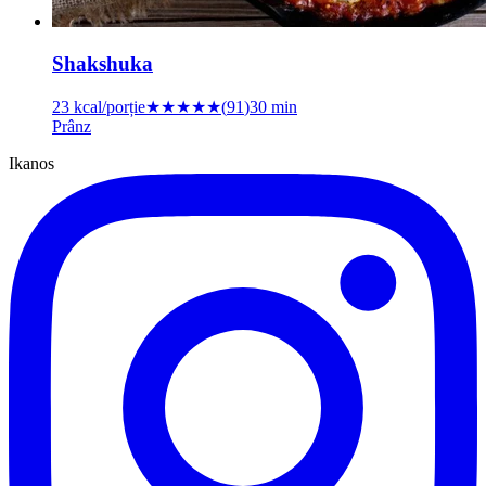
Shakshuka
23
kcal/porție
★★★★
★
(
91
)
30 min
Prânz
Ikanos