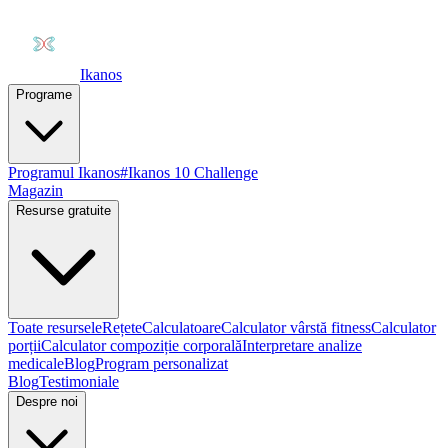
Ikanos
Programe
Programul Ikanos
#Ikanos 10 Challenge
Magazin
Resurse gratuite
Toate resursele
Rețete
Calculatoare
Calculator vârstă fitness
Calculator
porții
Calculator compoziție corporală
Interpretare analize
medicale
Blog
Program personalizat
Blog
Testimoniale
Despre noi