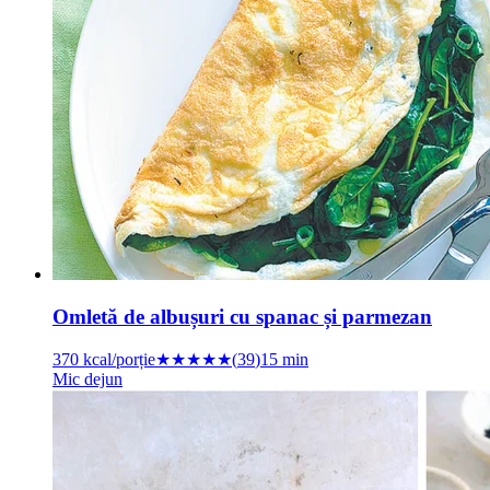
Omletă de albușuri cu spanac și parmezan
370
kcal/porție
★★★★
★
(
39
)
15 min
Mic dejun