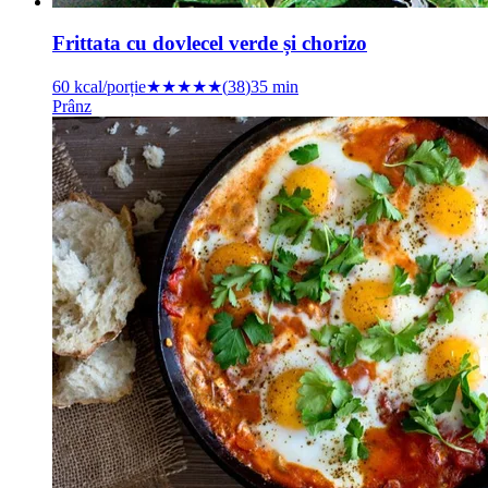
Frittata cu dovlecel verde și chorizo
60
kcal/porție
★★★★
★
(
38
)
35 min
Prânz