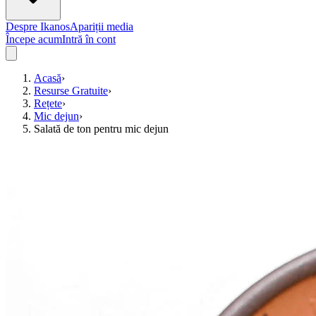
Despre Ikanos
Apariții media
Începe acum
Intră în cont
Acasă
›
Resurse Gratuite
›
Rețete
›
Mic dejun
›
Salată de ton pentru mic dejun