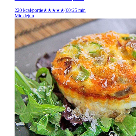
220
kcal/porție
★★★★★
(
60
)
25 min
Mic dejun