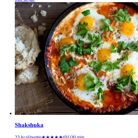
Shakshuka
23
kcal/porție
★★★★
★
(
91
)
30 min