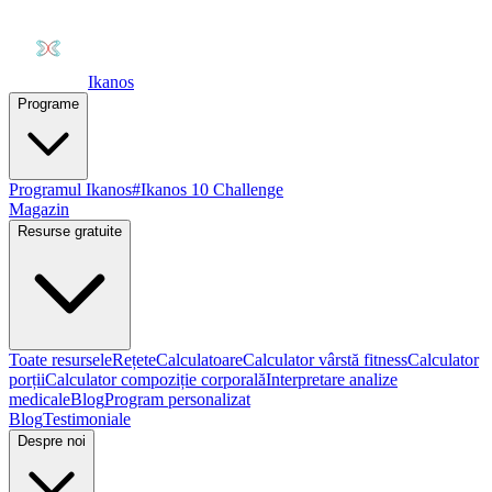
Ikanos
Programe
Programul Ikanos
#Ikanos 10 Challenge
Magazin
Resurse gratuite
Toate resursele
Rețete
Calculatoare
Calculator vârstă fitness
Calculator
porții
Calculator compoziție corporală
Interpretare analize
medicale
Blog
Program personalizat
Blog
Testimoniale
Despre noi