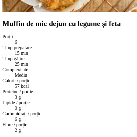
Muffin de mic dejun cu legume și feta
Porții
6
Timp preparare
15 min
Timp gătire
25 min
Complexitate
Mediu
Calorii / porție
57
kcal
Proteine / porție
3
g
Lipide / porție
0
g
Carbohidrați / porție
6
g
Fibre / porție
2
g