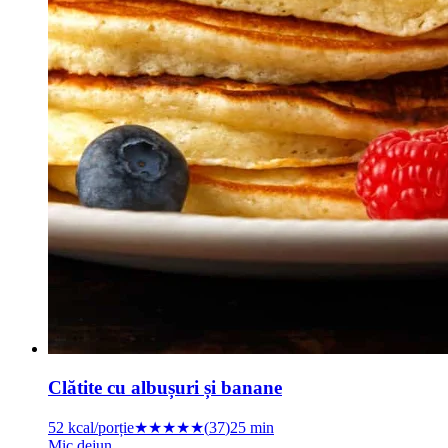
Clătite cu albușuri și banane
52
kcal/porție
★★★★
★
(
37
)
25 min
Mic dejun