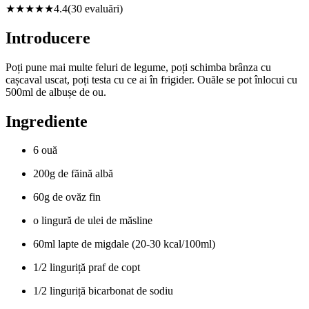
★★★★
★
4.4
(
30
evaluări)
Introducere
Poți pune mai multe feluri de legume, poți schimba brânza cu
cașcaval uscat, poți testa cu ce ai în frigider. Ouăle se pot înlocui cu
500ml de albușe de ou.
Ingrediente
6 ouă
200g de făină albă
60g de ovăz fin
o lingură de ulei de măsline
60ml lapte de migdale (20-30 kcal/100ml)
1/2 linguriță praf de copt
1/2 linguriță bicarbonat de sodiu