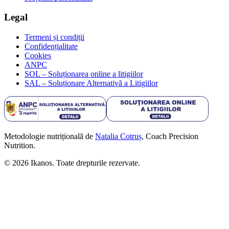
Legal
Termeni și condiții
Confidențialitate
Cookies
ANPC
SOL – Soluționarea online a litigiilor
SAL – Soluționare Alternativă a Litigiilor
Metodologie nutrițională de
Natalia Cotruș
, Coach Precision
Nutrition.
©
2026
Ikanos. Toate drepturile rezervate.