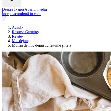
Despre Ikanos
Apariții media
Începe acum
Intră în cont
Acasă
›
Resurse Gratuite
›
Rețete
›
Mic dejun
›
Muffin de mic dejun cu legume și feta