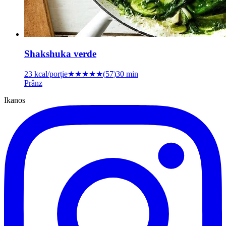
Shakshuka verde
23
kcal/porție
★★★★
★
(
57
)
30 min
Prânz
Ikanos