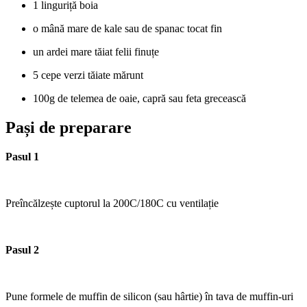
1 linguriță boia
o mână mare de kale sau de spanac tocat fin
un ardei mare tăiat felii finuțe
5 cepe verzi tăiate mărunt
100g de telemea de oaie, capră sau feta grecească
Pași de preparare
Pasul 1
Preîncălzește cuptorul la 200C/180C cu ventilație
Pasul 2
Pune formele de muffin de silicon (sau hârtie) în tava de muffin-uri