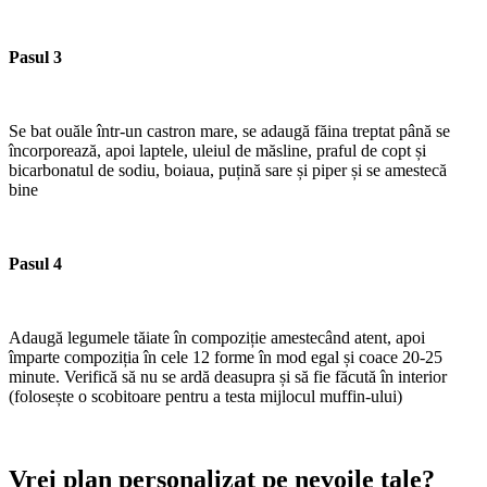
Pasul 3
Se bat ouăle într-un castron mare, se adaugă făina treptat până se
încorporează, apoi laptele, uleiul de măsline, praful de copt și
bicarbonatul de sodiu, boiaua, puțină sare și piper și se amestecă
bine
Pasul 4
Adaugă legumele tăiate în compoziție amestecând atent, apoi
împarte compoziția în cele 12 forme în mod egal și coace 20-25
minute. Verifică să nu se ardă deasupra și să fie făcută în interior
(folosește o scobitoare pentru a testa mijlocul muffin-ului)
Vrei plan personalizat pe nevoile tale?