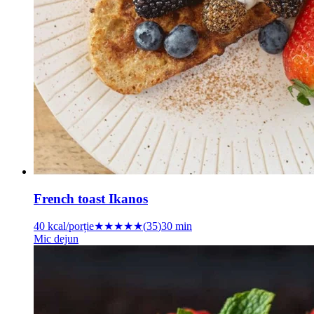
French toast Ikanos
40
kcal/porție
★★★★★
(
35
)
30 min
Mic dejun