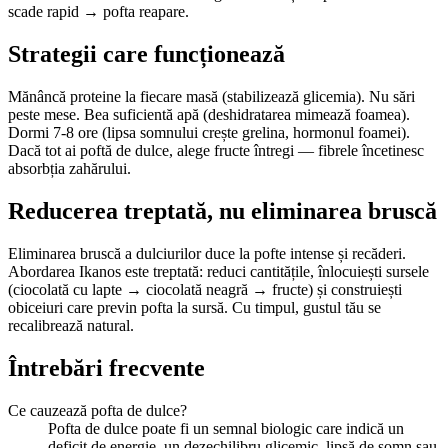
scade rapid → pofta reapare.
Strategii care funcționează
Mănâncă proteine la fiecare masă (stabilizează glicemia). Nu sări
peste mese. Bea suficientă apă (deshidratarea mimează foamea).
Dormi 7-8 ore (lipsa somnului crește grelina, hormonul foamei).
Dacă tot ai poftă de dulce, alege fructe întregi — fibrele încetinesc
absorbția zahărului.
Reducerea treptată, nu eliminarea bruscă
Eliminarea bruscă a dulciurilor duce la pofte intense și recăderi.
Abordarea Ikanos este treptată: reduci cantitățile, înlocuiești sursele
(ciocolată cu lapte → ciocolată neagră → fructe) și construiești
obiceiuri care previn pofta la sursă. Cu timpul, gustul tău se
recalibrează natural.
Întrebări frecvente
Ce cauzează pofta de dulce?
Pofta de dulce poate fi un semnal biologic care indică un
deficit de energie, un dezechilibru glicemic, lipsă de somn sau