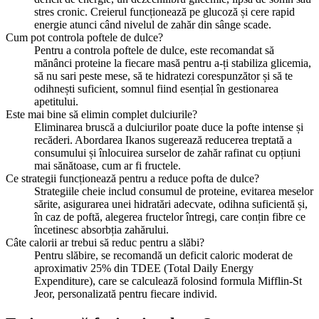
stres cronic. Creierul funcționează pe glucoză și cere rapid
energie atunci când nivelul de zahăr din sânge scade.
Cum pot controla poftele de dulce?
Pentru a controla poftele de dulce, este recomandat să
mănânci proteine la fiecare masă pentru a-ți stabiliza glicemia,
să nu sari peste mese, să te hidratezi corespunzător și să te
odihnești suficient, somnul fiind esențial în gestionarea
apetitului.
Este mai bine să elimin complet dulciurile?
Eliminarea bruscă a dulciurilor poate duce la pofte intense și
recăderi. Abordarea Ikanos sugerează reducerea treptată a
consumului și înlocuirea surselor de zahăr rafinat cu opțiuni
mai sănătoase, cum ar fi fructele.
Ce strategii funcționează pentru a reduce pofta de dulce?
Strategiile cheie includ consumul de proteine, evitarea meselor
sărite, asigurarea unei hidratări adecvate, odihna suficientă și,
în caz de poftă, alegerea fructelor întregi, care conțin fibre ce
încetinesc absorbția zahărului.
Câte calorii ar trebui să reduc pentru a slăbi?
Pentru slăbire, se recomandă un deficit caloric moderat de
aproximativ 25% din TDEE (Total Daily Energy
Expenditure), care se calculează folosind formula Mifflin-St
Jeor, personalizată pentru fiecare individ.