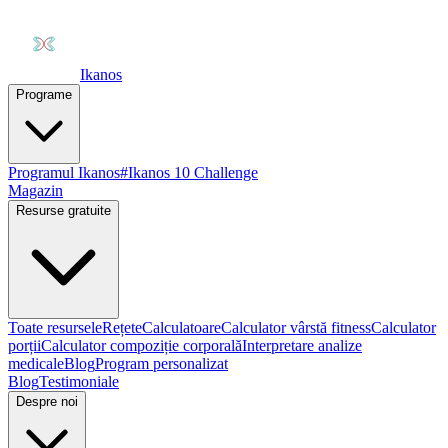
Ikanos
Programe
Programul Ikanos
#Ikanos 10 Challenge
Magazin
Resurse gratuite
Toate resursele
Rețete
Calculatoare
Calculator vârstă fitness
Calculator
porții
Calculator compoziție corporală
Interpretare analize
medicale
Blog
Program personalizat
Blog
Testimoniale
Despre noi