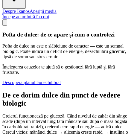
Despre Ikanos
Apariții media
Începe acum
Intră în cont
Pofta de dulce: de ce apare și cum o controlezi
Pofta de dulce nu este o slăbiciune de caracter — este un semnal
biologic. Poate indica un deficit de energie, dezechilibru glicemic,
lipsă de somn sau stres cronic.
Înțelegerea cauzelor te ajută să o gestionezi fără luptă și fără
frustrare.
Descoperă planul tău echilibrat
De ce dorim dulce din punct de vedere
biologic
Creierul funcționează pe glucoză. Când nivelul de zahăr din sânge
scade (după un interval lung fără mâncare sau după o masă bogată
în carbohidrați rapizi), creierul cere rapid energie — adică dulce.
Cercul vicios: mănânci dulce → glicemia crește rapid → insulina o