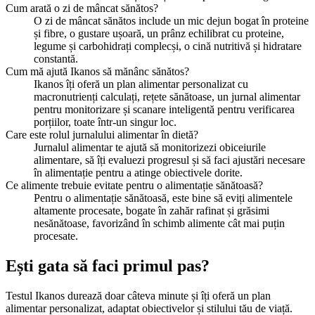
Cum arată o zi de mâncat sănătos?
O zi de mâncat sănătos include un mic dejun bogat în proteine
și fibre, o gustare ușoară, un prânz echilibrat cu proteine,
legume și carbohidrați complecși, o cină nutritivă și hidratare
constantă.
Cum mă ajută Ikanos să mănânc sănătos?
Ikanos îți oferă un plan alimentar personalizat cu
macronutrienți calculați, rețete sănătoase, un jurnal alimentar
pentru monitorizare și scanare inteligentă pentru verificarea
porțiilor, toate într-un singur loc.
Care este rolul jurnalului alimentar în dietă?
Jurnalul alimentar te ajută să monitorizezi obiceiurile
alimentare, să îți evaluezi progresul și să faci ajustări necesare
în alimentație pentru a atinge obiectivele dorite.
Ce alimente trebuie evitate pentru o alimentație sănătoasă?
Pentru o alimentație sănătoasă, este bine să eviți alimentele
altamente procesate, bogate în zahăr rafinat și grăsimi
nesănătoase, favorizând în schimb alimente cât mai puțin
procesate.
Ești gata să faci primul pas?
Testul Ikanos durează doar câteva minute și îți oferă un plan
alimentar personalizat, adaptat obiectivelor și stilului tău de viață.