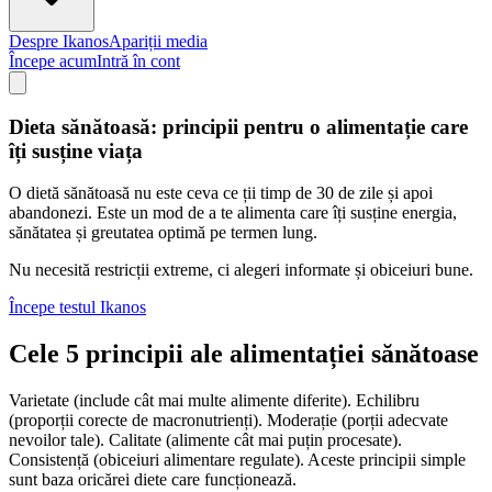
Despre Ikanos
Apariții media
Începe acum
Intră în cont
Dieta sănătoasă: principii pentru o alimentație care
îți susține viața
O dietă sănătoasă nu este ceva ce ții timp de 30 de zile și apoi
abandonezi. Este un mod de a te alimenta care îți susține energia,
sănătatea și greutatea optimă pe termen lung.
Nu necesită restricții extreme, ci alegeri informate și obiceiuri bune.
Începe testul Ikanos
Cele 5 principii ale alimentației sănătoase
Varietate (include cât mai multe alimente diferite). Echilibru
(proporții corecte de macronutrienți). Moderație (porții adecvate
nevoilor tale). Calitate (alimente cât mai puțin procesate).
Consistență (obiceiuri alimentare regulate). Aceste principii simple
sunt baza oricărei diete care funcționează.