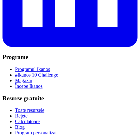
Programe
Programul Ikanos
#Ikanos 10 Challenge
Magazin
Începe Ikanos
Resurse gratuite
Toate resursele
Rețete
Calculatoare
Blog
Program personalizat