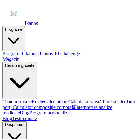
Ikanos
Programe
Programul Ikanos
#Ikanos 10 Challenge
Magazin
Resurse gratuite
Toate resursele
Rețete
Calculatoare
Calculator vârstă fitness
Calculator
porții
Calculator compoziție corporală
Interpretare analize
medicale
Blog
Program personalizat
Blog
Testimoniale
Despre noi