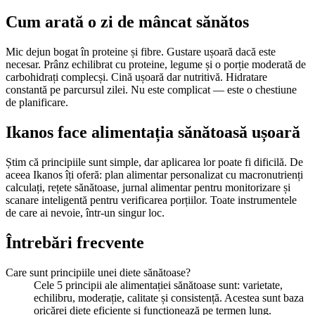
Cum arată o zi de mâncat sănătos
Mic dejun bogat în proteine și fibre. Gustare ușoară dacă este
necesar. Prânz echilibrat cu proteine, legume și o porție moderată de
carbohidrați complecși. Cină ușoară dar nutritivă. Hidratare
constantă pe parcursul zilei. Nu este complicat — este o chestiune
de planificare.
Ikanos face alimentația sănătoasă ușoară
Știm că principiile sunt simple, dar aplicarea lor poate fi dificilă. De
aceea Ikanos îți oferă: plan alimentar personalizat cu macronutrienți
calculați, rețete sănătoase, jurnal alimentar pentru monitorizare și
scanare inteligentă pentru verificarea porțiilor. Toate instrumentele
de care ai nevoie, într-un singur loc.
Întrebări frecvente
Care sunt principiile unei diete sănătoase?
Cele 5 principii ale alimentației sănătoase sunt: varietate,
echilibru, moderație, calitate și consistență. Acestea sunt baza
oricărei diete eficiente și funcționează pe termen lung.