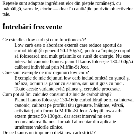
Rețetele sunt adaptate ingrédient-elor din piețele românești, cu
mămăligă, sarmale, ciorbe — doar în cantitățile potrivite obiectivelor
tale.
Întrebări frecvente
Ce este dieta low carb și cum funcționează?
Low carb este o abordare externă care reduce aportul de
carbohidrați (în general 50-130g/zi), pentru a împinge corpul
să folosească mai mult grăsimile ca sursă de energie. Nu este
intervalul canonic Ikanos: planul Ikanos folosește 130-160g/zi
calibrați individual prin Mifflin-St Jeor.
Care sunt exemple de mic dejunuri low carb?
Exemple de mic dejunuri low carb includ omletă cu șuncă și
brânză, ochiuri la pahar cu slănină, sau iaurt gras cu nuci.
Toate aceste variante evită pâinea și cerealele procesate.
Cum pot să îmi calculez consumul zilnic de carbohidrați?
Planul Ikanos folosește 130-160g carbohidrați pe zi ca interval
canonic, calibrat pe profilul tău (greutate, înălțime, vârstă,
activitate) prin formula Mifflin-St Jeor. Adepții low-carb
extern țintesc 50-130g/zi, dar acest interval nu este
recomandarea Ikanos. Jurnalul alimentar din aplicație
urmărește valorile zilnice.
De ce Ikanos nu impune o dietă low carb strictă?