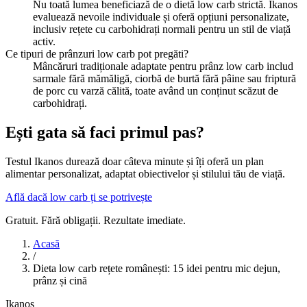
Nu toată lumea beneficiază de o dietă low carb strictă. Ikanos
evaluează nevoile individuale și oferă opțiuni personalizate,
inclusiv rețete cu carbohidrați normali pentru un stil de viață
activ.
Ce tipuri de prânzuri low carb pot pregăti?
Mâncăruri tradiționale adaptate pentru prânz low carb includ
sarmale fără mămăligă, ciorbă de burtă fără pâine sau friptură
de porc cu varză călită, toate având un conținut scăzut de
carbohidrați.
Ești gata să faci primul pas?
Testul Ikanos durează doar câteva minute și îți oferă un plan
alimentar personalizat, adaptat obiectivelor și stilului tău de viață.
Află dacă low carb ți se potrivește
Gratuit. Fără obligații. Rezultate imediate.
Acasă
/
Dieta low carb rețete românești: 15 idei pentru mic dejun,
prânz și cină
Ikanos