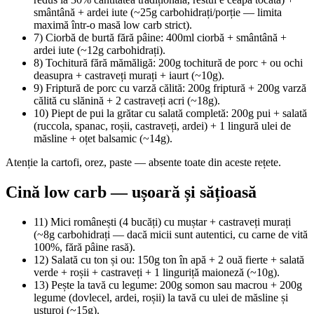
smântână + ardei iute (~25g carbohidrați/porție — limita
maximă într-o masă low carb strict).
7) Ciorbă de burtă fără pâine: 400ml ciorbă + smântână +
ardei iute (~12g carbohidrați).
8) Tochitură fără mămăligă: 200g tochitură de porc + ou ochi
deasupra + castraveți murați + iaurt (~10g).
9) Friptură de porc cu varză călită: 200g friptură + 200g varză
călită cu slănină + 2 castraveți acri (~18g).
10) Piept de pui la grătar cu salată completă: 200g pui + salată
(ruccola, spanac, roșii, castraveți, ardei) + 1 lingură ulei de
măsline + oțet balsamic (~14g).
Atenție la cartofi, orez, paste — absente toate din aceste rețete.
Cină low carb — ușoară și sățioasă
11) Mici românești (4 bucăți) cu muștar + castraveți murați
(~8g carbohidrați — dacă micii sunt autentici, cu carne de vită
100%, fără pâine rasă).
12) Salată cu ton și ou: 150g ton în apă + 2 ouă fierte + salată
verde + roșii + castraveți + 1 linguriță maioneză (~10g).
13) Pește la tavă cu legume: 200g somon sau macrou + 200g
legume (dovlecel, ardei, roșii) la tavă cu ulei de măsline și
usturoi (~15g).