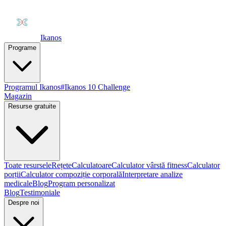
Ikanos
Programe
Programul Ikanos
#Ikanos 10 Challenge
Magazin
Resurse gratuite
Toate resursele
Rețete
Calculatoare
Calculator vârstă fitness
Calculator
porții
Calculator compoziție corporală
Interpretare analize
medicale
Blog
Program personalizat
Blog
Testimoniale
Despre noi