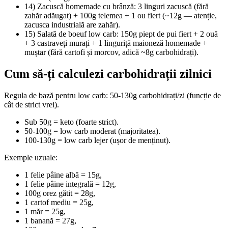
14) Zacuscă homemade cu brânză: 3 linguri zacuscă (fără
zahăr adăugat) + 100g telemea + 1 ou fiert (~12g — atenție,
zacusca industrială are zahăr).
15) Salată de boeuf low carb: 150g piept de pui fiert + 2 ouă
+ 3 castraveți murați + 1 linguriță maioneză homemade +
muștar (fără cartofi și morcov, adică ~8g carbohidrați).
Cum să-ți calculezi carbohidrații zilnici
Regula de bază pentru low carb: 50-130g carbohidrați/zi (funcție de
cât de strict vrei).
Sub 50g = keto (foarte strict).
50-100g = low carb moderat (majoritatea).
100-130g = low carb lejer (ușor de menținut).
Exemple uzuale:
1 felie pâine albă = 15g,
1 felie pâine integrală = 12g,
100g orez gătit = 28g,
1 cartof mediu = 25g,
1 măr = 25g,
1 banană = 27g,