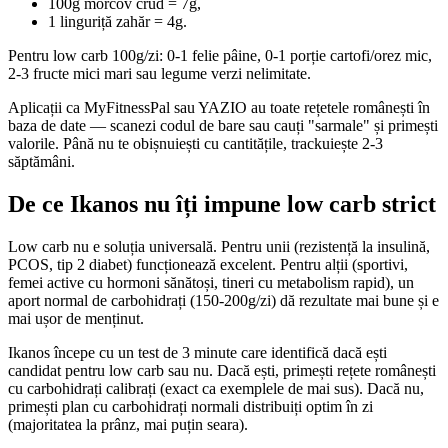
100g morcov crud = 7g,
1 linguriță zahăr = 4g.
Pentru low carb 100g/zi: 0-1 felie pâine, 0-1 porție cartofi/orez mic,
2-3 fructe mici mari sau legume verzi nelimitate.
Aplicații ca MyFitnessPal sau YAZIO au toate rețetele românești în
baza de date — scanezi codul de bare sau cauți "sarmale" și primești
valorile. Până nu te obișnuiești cu cantitățile, trackuiește 2-3
săptămâni.
De ce Ikanos nu îți impune low carb strict
Low carb nu e soluția universală. Pentru unii (rezistență la insulină,
PCOS, tip 2 diabet) funcționează excelent. Pentru alții (sportivi,
femei active cu hormoni sănătoși, tineri cu metabolism rapid), un
aport normal de carbohidrați (150-200g/zi) dă rezultate mai bune și e
mai ușor de menținut.
Ikanos începe cu un test de 3 minute care identifică dacă ești
candidat pentru low carb sau nu. Dacă ești, primești rețete românești
cu carbohidrați calibrați (exact ca exemplele de mai sus). Dacă nu,
primești plan cu carbohidrați normali distribuiți optim în zi
(majoritatea la prânz, mai puțin seara).