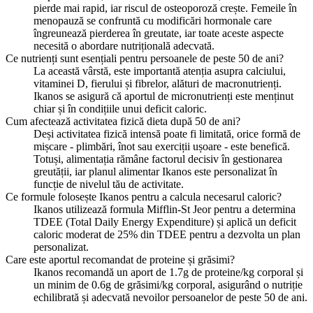
pierde mai rapid, iar riscul de osteoporoză crește. Femeile în
menopauză se confruntă cu modificări hormonale care
îngreunează pierderea în greutate, iar toate aceste aspecte
necesită o abordare nutrițională adecvată.
Ce nutrienți sunt esențiali pentru persoanele de peste 50 de ani?
La această vârstă, este importantă atenția asupra calciului,
vitaminei D, fierului și fibrelor, alături de macronutrienți.
Ikanos se asigură că aportul de micronutrienți este menținut
chiar și în condițiile unui deficit caloric.
Cum afectează activitatea fizică dieta după 50 de ani?
Deși activitatea fizică intensă poate fi limitată, orice formă de
mișcare - plimbări, înot sau exerciții ușoare - este benefică.
Totuși, alimentația rămâne factorul decisiv în gestionarea
greutății, iar planul alimentar Ikanos este personalizat în
funcție de nivelul tău de activitate.
Ce formule folosește Ikanos pentru a calcula necesarul caloric?
Ikanos utilizează formula Mifflin-St Jeor pentru a determina
TDEE (Total Daily Energy Expenditure) și aplică un deficit
caloric moderat de 25% din TDEE pentru a dezvolta un plan
personalizat.
Care este aportul recomandat de proteine și grăsimi?
Ikanos recomandă un aport de 1.7g de proteine/kg corporal și
un minim de 0.6g de grăsimi/kg corporal, asigurând o nutriție
echilibrată și adecvată nevoilor persoanelor de peste 50 de ani.