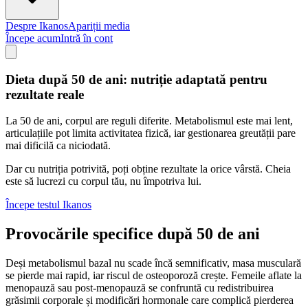
Despre Ikanos
Apariții media
Începe acum
Intră în cont
Dieta după 50 de ani: nutriție adaptată pentru
rezultate reale
La 50 de ani, corpul are reguli diferite. Metabolismul este mai lent,
articulațiile pot limita activitatea fizică, iar gestionarea greutății pare
mai dificilă ca niciodată.
Dar cu nutriția potrivită, poți obține rezultate la orice vârstă. Cheia
este să lucrezi cu corpul tău, nu împotriva lui.
Începe testul Ikanos
Provocările specifice după 50 de ani
Deși metabolismul bazal nu scade încă semnificativ, masa musculară
se pierde mai rapid, iar riscul de osteoporoză crește. Femeile aflate la
menopauză sau post-menopauză se confruntă cu redistribuirea
grăsimii corporale și modificări hormonale care complică pierderea