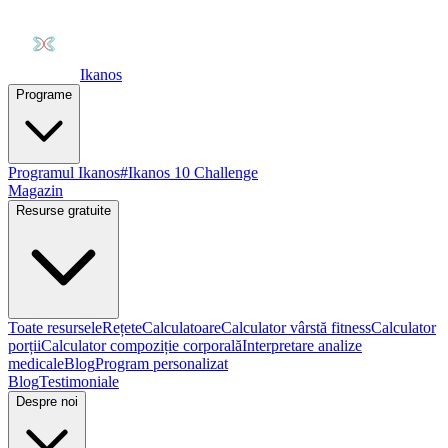
Ikanos
Programe
Programul Ikanos
#Ikanos 10 Challenge
Magazin
Resurse gratuite
Toate resursele
Rețete
Calculatoare
Calculator vârstă fitness
Calculator
porții
Calculator compoziție corporală
Interpretare analize
medicale
Blog
Program personalizat
Blog
Testimoniale
Despre noi