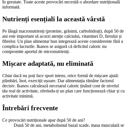
în greutate. Toate aceste provocări necesită o abordare nutrițională
informată.
Nutrienți esențiali la această vârstă
Pe lângă macronutrienți (proteine, grăsimi, carbohidrați), după 50 de
ani este important să acorzi atenție calciului, vitaminei D, fierului și
fibrelor. Un plan alimentar bun integrează aceste considerente fără a
complica lucrurile. Ikanos se asigură că deficitul caloric nu
compromite aportul de micronutrienți.
Mișcare adaptată, nu eliminată
Chiar dacă nu poți face sport intens, orice formă de mișcare ajută:
plimbări, înot, exerciții ușoare. Dar alimentația rămâne factorul
decisiv. Ikanos calculează necesarul caloric ținând cont de nivelul
tău real de activitate, oferindu-ți un plan care funcționează chiar și cu
activitate minimă.
Întrebări frecvente
Ce provocări nutriționale apar după 50 de ani?
După 50 de ani, metabolismul bazal scade, masa musculară se