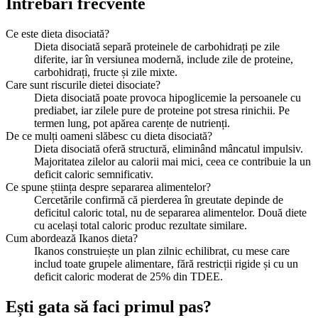
Întrebări frecvente
Ce este dieta disociată?
Dieta disociată separă proteinele de carbohidrați pe zile
diferite, iar în versiunea modernă, include zile de proteine,
carbohidrați, fructe și zile mixte.
Care sunt riscurile dietei disociate?
Dieta disociată poate provoca hipoglicemie la persoanele cu
prediabet, iar zilele pure de proteine pot stresa rinichii. Pe
termen lung, pot apărea carențe de nutrienți.
De ce mulți oameni slăbesc cu dieta disociată?
Dieta disociată oferă structură, eliminând mâncatul impulsiv.
Majoritatea zilelor au calorii mai mici, ceea ce contribuie la un
deficit caloric semnificativ.
Ce spune știința despre separarea alimentelor?
Cercetările confirmă că pierderea în greutate depinde de
deficitul caloric total, nu de separarea alimentelor. Două diete
cu același total caloric produc rezultate similare.
Cum abordează Ikanos dieta?
Ikanos construiește un plan zilnic echilibrat, cu mese care
includ toate grupele alimentare, fără restricții rigide și cu un
deficit caloric moderat de 25% din TDEE.
Ești gata să faci primul pas?