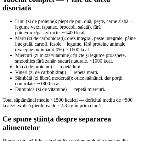
disociată
Luni (zi de proteine): piept de pui, ouă, pește, carne slabă +
legume verzi (spanac, broccoli, salată), fără
pâine/orez/paste/fructe. ~1400 kcal.
Marți (zi de carbohidrați): orez integral, paste integrale, pâine
integrală, cartofi, fasole + legume, fără proteine animale
(excepție puțin iaurt 0%). ~1600 kcal.
Miercuri (zi mixtă/vitamine): fructe și legume proaspete,
smoothies fără zahăr, sucuri naturale. ~1000 kcal.
Joi (zi de proteine) — repetă luni.
Vineri (zi de carbohidrați) — repetă marți.
Sâmbătă (zi liberă moderată): orice mănânci, dar porții
controlate. ~1800 kcal.
Duminică (zi de vitamine) — repetă miercuri.
Total săptămânal mediu ~1500 kcal/zi — deficitul mediu de ~500
kcal/zi explică pierderea de ~2-3 kg în prima lună.
Ce spune știința despre separarea
alimentelor
Digestia umană folosește simultan enzime multiple: pepsina din