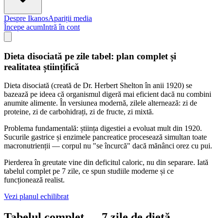
Despre Ikanos
Apariții media
Începe acum
Intră în cont
Dieta disociată pe zile tabel: plan complet și
realitatea științifică
Dieta disociată (creată de Dr. Herbert Shelton în anii 1920) se
bazează pe ideea că organismul digeră mai eficient dacă nu combini
anumite alimente. În versiunea modernă, zilele alternează: zi de
proteine, zi de carbohidrați, zi de fructe, zi mixtă.
Problema fundamentală: știința digestiei a evoluat mult din 1920.
Sucurile gastrice și enzimele pancreatice procesează simultan toate
macronutrienții — corpul nu "se încurcă" dacă mănânci orez cu pui.
Pierderea în greutate vine din deficitul caloric, nu din separare. Iată
tabelul complet pe 7 zile, ce spun studiile moderne și ce
funcționează realist.
Vezi planul echilibrat
Tabelul complet — 7 zile de dietă