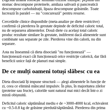
stomac descompune proteinele, amilaza salivară și pancreatică
descompune carbohidrații, lipaza descompune grăsimile. Toate
lucrează în paralel — nu "concurează" pentru resurse.
Cercetările clinice disponibile (meta-analize pe diete restrictive)
confirmă că pierderea în greutate depinde de deficitul caloric total,
nu de separarea alimentelor. Două diete cu același total caloric
produc rezultate similare în greutate, indiferent dacă alimentele sunt
combinate sau separate pe zile. Pierderea vine din calorii, nu din
separare.
Asta nu înseamnă că dieta disociată "nu funcționează" —
funcționează exact cât funcționează orice restricție calorică, dar fără
beneficii unice față de planuri mai simple.
De ce mulți oameni totuși slăbesc cu ea
Dieta disociată îți impune structură — alegi alimentele în funcție de
zi, ceea ce elimină mâncatul impulsiv. În plus, în majoritatea zilelor
(proteine sau fructe), caloriile sunt natural mai mici decât într-o zi
mixtă obișnuită.
Deficitul caloric săptămânal mediu e de ~3000-4000 kcal, echivalent
cu ~0.5-0.8 kg de grăsime pierdută/săptămână. Pierderea din prima