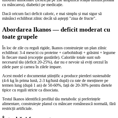
cu mâncarea), diabetici pe medicație.
Dacă oricum faci deficit caloric, e mai simplu și mai sigur să
mănânci echilibrat zilnic decât să aștepți "ziua de fructe".
Abordarea Ikanos — deficit moderat cu
toate grupele
În loc de zile cu reguli rigide, Ikanos construiește un plan zilnic
echilibrat: 3-4 mese/zi cu proteine + carbohidrați + grăsimi + legume
în fiecare masă (excepție gustările). Caloriile totale sunt sub
necesarul tău (deficit 20-25%), dar nu e nevoie să eviți orezul în
zilele pare și carnea în zilele impare.
Acest model e documentat științific a produce pierderi sustenabile
(4-6 kg în prima lună, 2-3 kg/lună după) cu rate de menținere pe
termen lung (după 1 an) de 50-60%, față de 20-30% pentru dietele
tipice cu reguli stricte ca disociata.
Testul Ikanos identifică profilul tău metabolic și preferințele
alimentare, construiește planul cu mâncare românească normală, fără
restricții artificiale.