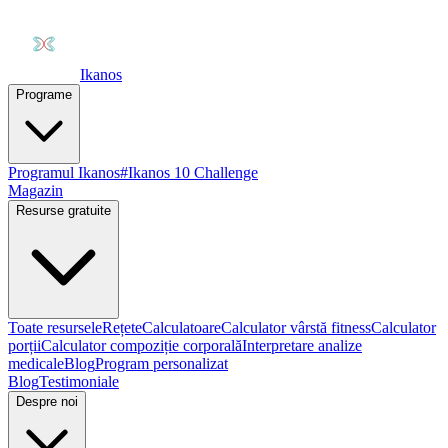
Ikanos
Programe
Programul Ikanos
#Ikanos 10 Challenge
Magazin
Resurse gratuite
Toate resursele
Rețete
Calculatoare
Calculator vârstă fitness
Calculator
porții
Calculator compoziție corporală
Interpretare analize
medicale
Blog
Program personalizat
Blog
Testimoniale
Despre noi