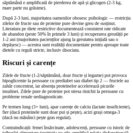
săptămână e amplificată de pierderea de apă și glicogen (2-3 kg,
mare parte nu grăsime).
După 2-3 luni, majoritatea oamenilor obosesc psihologic — restricția
zilelor de fructe sau de proteine pure devine greu de susținut.
Literatura pe diete restrictive documentează consistent rate ridicate
de abandon (peste 50% în primele 3 luni) și recuperarea greutății pe
1-2 ani (majoritatea pacienților ajung la greutatea inițială sau o
depășesc) — acestea sunt realități documentate pentru aproape toate
dietele cu reguli stricte, inclusiv disociata.
Riscuri și carențe
Zilele de fructe (1-2/săptămână, doar fructe și legume) pot provoca
hipoglicemie la persoane cu prediabet sau diabet tip 2 — fructele au
zahăr concentrat, iar absența proteinelor accelerează picurile
insulinei. Zilele pure de proteine pot stresa rinichii la persoane cu
probleme renale nediagnosticate.
Pe termen lung (3+ luni), apar carențe de calciu (lactate insuficiente),
fier (dacă proteinele sunt doar pui și pește), acizi grași omega-3
(dacă nu mănânci pește gras regulat).
Contraindicații: femei însărcinate, adolescenți, persoane cu istoric de
tulburări alimentare (restricția pe zile amplifică relația disfuncțională