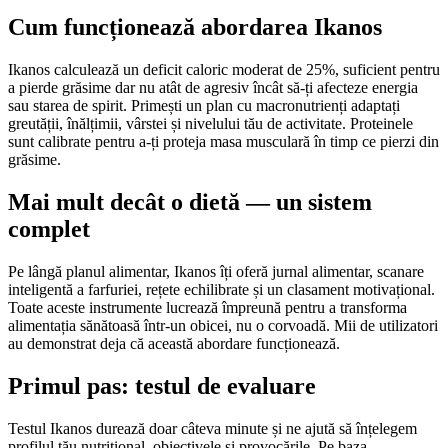
Cum funcționează abordarea Ikanos
Ikanos calculează un deficit caloric moderat de 25%, suficient pentru
a pierde grăsime dar nu atât de agresiv încât să-ți afecteze energia
sau starea de spirit. Primești un plan cu macronutrienți adaptați
greutății, înălțimii, vârstei și nivelului tău de activitate. Proteinele
sunt calibrate pentru a-ți proteja masa musculară în timp ce pierzi din
grăsime.
Mai mult decât o dietă — un sistem
complet
Pe lângă planul alimentar, Ikanos îți oferă jurnal alimentar, scanare
inteligentă a farfuriei, rețete echilibrate și un clasament motivațional.
Toate aceste instrumente lucrează împreună pentru a transforma
alimentația sănătoasă într-un obicei, nu o corvoadă. Mii de utilizatori
au demonstrat deja că această abordare funcționează.
Primul pas: testul de evaluare
Testul Ikanos durează doar câteva minute și ne ajută să înțelegem
profilul tău nutrițional, obiectivele și provocările. Pe baza