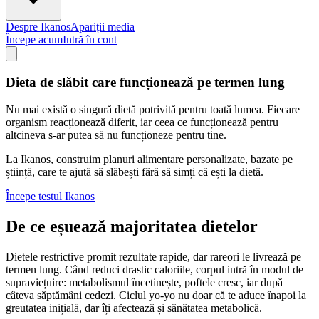
Despre Ikanos
Apariții media
Începe acum
Intră în cont
Dieta de slăbit care funcționează pe termen lung
Nu mai există o singură dietă potrivită pentru toată lumea. Fiecare
organism reacționează diferit, iar ceea ce funcționează pentru
altcineva s-ar putea să nu funcționeze pentru tine.
La Ikanos, construim planuri alimentare personalizate, bazate pe
știință, care te ajută să slăbești fără să simți că ești la dietă.
Începe testul Ikanos
De ce eșuează majoritatea dietelor
Dietele restrictive promit rezultate rapide, dar rareori le livrează pe
termen lung. Când reduci drastic caloriile, corpul intră în modul de
supraviețuire: metabolismul încetinește, poftele cresc, iar după
câteva săptămâni cedezi. Ciclul yo-yo nu doar că te aduce înapoi la
greutatea inițială, dar îți afectează și sănătatea metabolică.