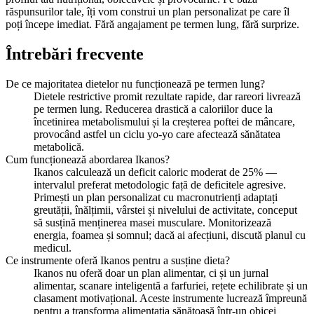
răspunsurilor tale, îți vom construi un plan personalizat pe care îl
poți începe imediat. Fără angajament pe termen lung, fără surprize.
Întrebări frecvente
De ce majoritatea dietelor nu funcționează pe termen lung?
Dietele restrictive promit rezultate rapide, dar rareori livrează
pe termen lung. Reducerea drastică a caloriilor duce la
încetinirea metabolismului și la creșterea poftei de mâncare,
provocând astfel un ciclu yo-yo care afectează sănătatea
metabolică.
Cum funcționează abordarea Ikanos?
Ikanos calculează un deficit caloric moderat de 25% —
intervalul preferat metodologic față de deficitele agresive.
Primești un plan personalizat cu macronutrienți adaptați
greutății, înălțimii, vârstei și nivelului de activitate, conceput
să susțină menținerea masei musculare. Monitorizează
energia, foamea și somnul; dacă ai afecțiuni, discută planul cu
medicul.
Ce instrumente oferă Ikanos pentru a susține dieta?
Ikanos nu oferă doar un plan alimentar, ci și un jurnal
alimentar, scanare inteligentă a farfuriei, rețete echilibrate și un
clasament motivațional. Aceste instrumente lucrează împreună
pentru a transforma alimentația sănătoasă într-un obicei