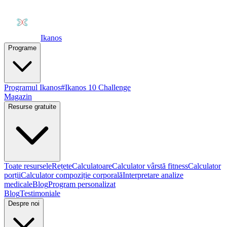
Ikanos
Programe
Programul Ikanos
#Ikanos 10 Challenge
Magazin
Resurse gratuite
Toate resursele
Rețete
Calculatoare
Calculator vârstă fitness
Calculator
porții
Calculator compoziție corporală
Interpretare analize
medicale
Blog
Program personalizat
Blog
Testimoniale
Despre noi