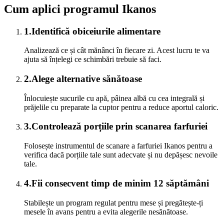
Cum aplici programul Ikanos
1
.
Identifică obiceiurile alimentare
Analizează ce și cât mănânci în fiecare zi. Acest lucru te va
ajuta să înțelegi ce schimbări trebuie să faci.
2
.
Alege alternative sănătoase
Înlocuiește sucurile cu apă, pâinea albă cu cea integrală și
prăjelile cu preparate la cuptor pentru a reduce aportul caloric.
3
.
Controlează porțiile prin scanarea farfuriei
Folosește instrumentul de scanare a farfuriei Ikanos pentru a
verifica dacă porțiile tale sunt adecvate și nu depășesc nevoile
tale.
4
.
Fii consecvent timp de minim 12 săptămâni
Stabilește un program regulat pentru mese și pregătește-ți
mesele în avans pentru a evita alegerile nesănătoase.