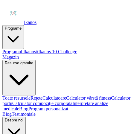
Ikanos
Programe
Programul Ikanos
#Ikanos 10 Challenge
Magazin
Resurse gratuite
Toate resursele
Rețete
Calculatoare
Calculator vârstă fitness
Calculator
porții
Calculator compoziție corporală
Interpretare analize
medicale
Blog
Program personalizat
Blog
Testimoniale
Despre noi