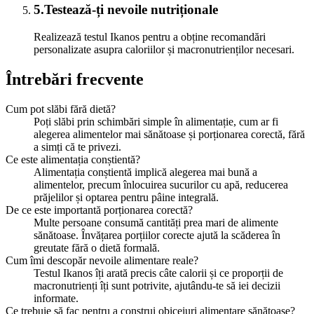
5
.
Testează-ți nevoile nutriționale
Realizează testul Ikanos pentru a obține recomandări
personalizate asupra caloriilor și macronutrienților necesari.
Întrebări frecvente
Cum pot slăbi fără dietă?
Poți slăbi prin schimbări simple în alimentație, cum ar fi
alegerea alimentelor mai sănătoase și porționarea corectă, fără
a simți că te privezi.
Ce este alimentația conștientă?
Alimentația conștientă implică alegerea mai bună a
alimentelor, precum înlocuirea sucurilor cu apă, reducerea
prăjelilor și optarea pentru pâine integrală.
De ce este importantă porționarea corectă?
Multe persoane consumă cantități prea mari de alimente
sănătoase. Învățarea porțiilor corecte ajută la scăderea în
greutate fără o dietă formală.
Cum îmi descopăr nevoile alimentare reale?
Testul Ikanos îți arată precis câte calorii și ce proporții de
macronutrienți îți sunt potrivite, ajutându-te să iei decizii
informate.
Ce trebuie să fac pentru a construi obiceiuri alimentare sănătoase?