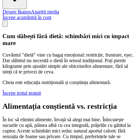
Despre Ikanos
Apariții media
Începe acum
Intră în cont
Cum slăbești fără dietă: schimbări mici cu impact
mare
Cuvântul "dietă" vine cu bagaj emoțional: restricție, frustrare, eșec.
Dar slăbitul nu necesită o dietă în sensul tradițional. Poți pierde
kilograme prin ajustări simple ale obiceiurilor alimentare, fără să
simți că te privezi de ceva.
Cheia este educația nutrițională și conștiința alimentară.
Începe testul gratuit
Alimentația conștientă vs. restricția
În loc să elimini alimente, învață să alegi mai bine. Înlocuiește
sucurile cu apă, pâinea albă cu cea integrală, prăjelile cu gătitul la
cuptor. Aceste schimbări mici reduc natural aportul caloric fără
senzația de foame sau privare. Cu timpul, preferințele tale se