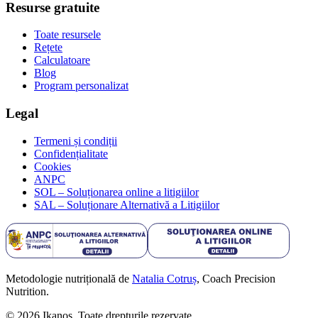
Resurse gratuite
Toate resursele
Rețete
Calculatoare
Blog
Program personalizat
Legal
Termeni și condiții
Confidențialitate
Cookies
ANPC
SOL – Soluționarea online a litigiilor
SAL – Soluționare Alternativă a Litigiilor
Metodologie nutrițională de
Natalia Cotruș
, Coach Precision
Nutrition.
©
2026
Ikanos. Toate drepturile rezervate.