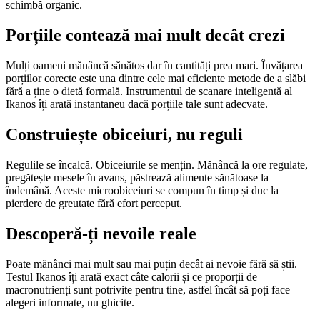
schimbă organic.
Porțiile contează mai mult decât crezi
Mulți oameni mănâncă sănătos dar în cantități prea mari. Învățarea
porțiilor corecte este una dintre cele mai eficiente metode de a slăbi
fără a ține o dietă formală. Instrumentul de scanare inteligentă al
Ikanos îți arată instantaneu dacă porțiile tale sunt adecvate.
Construiește obiceiuri, nu reguli
Regulile se încalcă. Obiceiurile se mențin. Mănâncă la ore regulate,
pregătește mesele în avans, păstrează alimente sănătoase la
îndemână. Aceste microobiceiuri se compun în timp și duc la
pierdere de greutate fără efort perceput.
Descoperă-ți nevoile reale
Poate mănânci mai mult sau mai puțin decât ai nevoie fără să știi.
Testul Ikanos îți arată exact câte calorii și ce proporții de
macronutrienți sunt potrivite pentru tine, astfel încât să poți face
alegeri informate, nu ghicite.