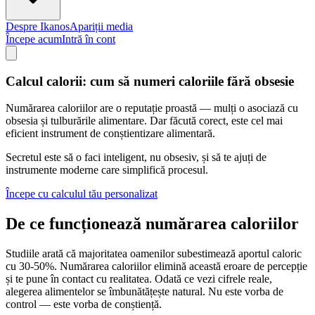
Despre Ikanos
Apariții media
Începe acum
Intră în cont
Calcul calorii: cum să numeri caloriile fără obsesie
Numărarea caloriilor are o reputație proastă — mulți o asociază cu
obsesia și tulburările alimentare. Dar făcută corect, este cel mai
eficient instrument de conștientizare alimentară.
Secretul este să o faci inteligent, nu obsesiv, și să te ajuți de
instrumente moderne care simplifică procesul.
Începe cu calculul tău personalizat
De ce funcționează numărarea caloriilor
Studiile arată că majoritatea oamenilor subestimează aportul caloric
cu 30-50%. Numărarea caloriilor elimină această eroare de percepție
și te pune în contact cu realitatea. Odată ce vezi cifrele reale,
alegerea alimentelor se îmbunătățește natural. Nu este vorba de
control — este vorba de conștiență.