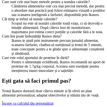
Care sunt cele mai bune metode pentru a număra caloriile?
Cântărirea alimentelor este cea mai precisă metodă, dar pentru
o abordare mai practică poți folosi estimarea vizuală a porțiilor
sau scanarea inteligentă a farfuriei, disponibilă prin Ikanos.
Cât timp ar trebui să număr caloriile?
Scopul nu este să numări caloriile toată viața, ci să dezvolți o
intuiție alimentară. După câteva luni de monitorizare,
majoritatea pot estima corect porțiile și caloriile fără a le nota.
Cum îmi poate îmbunătăți Ikanos dieta?
Ikanos te ajută prin instrumente precum jurnalul alimentar,
scanarea farfuriei, chatbot-ul nutrițional și testul de 5 minute,
toate concepute pentru a te ghida spre o alimentație conștientă
și sănătoasă.
Care este rolul aportului de proteine în dietă?
Pentru o alimentație echilibrată, Ikanos recomandă un aport de
proteine de 1.7g/kg corporal. Acestea sunt esențiale pentru
menținerea masei musculare și a sațietății.
Ești gata să faci primul pas?
Testul Ikanos durează doar câteva minute și îți oferă un plan
alimentar personalizat, adaptat obiectivelor și stilului tău de viață.
Începe cu calculul tău personalizat