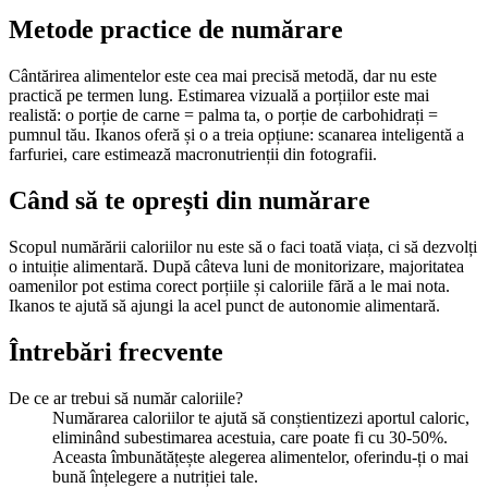
Metode practice de numărare
Cântărirea alimentelor este cea mai precisă metodă, dar nu este
practică pe termen lung. Estimarea vizuală a porțiilor este mai
realistă: o porție de carne = palma ta, o porție de carbohidrați =
pumnul tău. Ikanos oferă și o a treia opțiune: scanarea inteligentă a
farfuriei, care estimează macronutrienții din fotografii.
Când să te oprești din numărare
Scopul numărării caloriilor nu este să o faci toată viața, ci să dezvolți
o intuiție alimentară. După câteva luni de monitorizare, majoritatea
oamenilor pot estima corect porțiile și caloriile fără a le mai nota.
Ikanos te ajută să ajungi la acel punct de autonomie alimentară.
Întrebări frecvente
De ce ar trebui să număr caloriile?
Numărarea caloriilor te ajută să conștientizezi aportul caloric,
eliminând subestimarea acestuia, care poate fi cu 30-50%.
Aceasta îmbunătățește alegerea alimentelor, oferindu-ți o mai
bună înțelegere a nutriției tale.