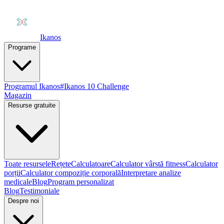
Ikanos
Programe
Programul Ikanos
#Ikanos 10 Challenge
Magazin
Resurse gratuite
Toate resursele
Rețete
Calculatoare
Calculator vârstă fitness
Calculator
porții
Calculator compoziție corporală
Interpretare analize
medicale
Blog
Program personalizat
Blog
Testimoniale
Despre noi