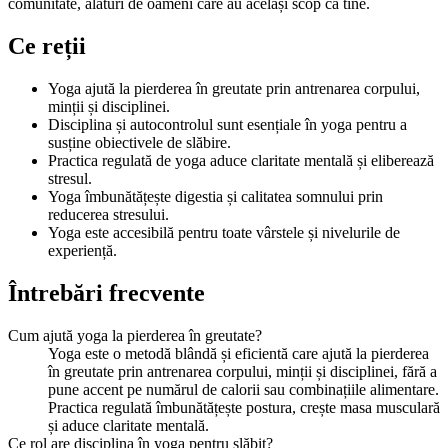
comunitate, alături de oameni care au același scop ca tine.
Ce reții
Yoga ajută la pierderea în greutate prin antrenarea corpului,
minții și disciplinei.
Disciplina și autocontrolul sunt esențiale în yoga pentru a
susține obiectivele de slăbire.
Practica regulată de yoga aduce claritate mentală și eliberează
stresul.
Yoga îmbunătățește digestia și calitatea somnului prin
reducerea stresului.
Yoga este accesibilă pentru toate vârstele și nivelurile de
experiență.
Întrebări frecvente
Cum ajută yoga la pierderea în greutate?
Yoga este o metodă blândă și eficientă care ajută la pierderea
în greutate prin antrenarea corpului, minții și disciplinei, fără a
pune accent pe numărul de calorii sau combinațiile alimentare.
Practica regulată îmbunătățește postura, crește masa musculară
și aduce claritate mentală.
Ce rol are disciplina în yoga pentru slăbit?