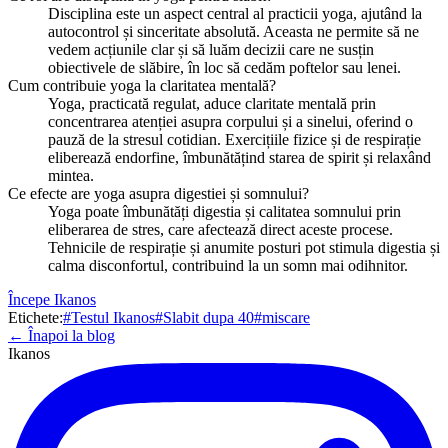
Disciplina este un aspect central al practicii yoga, ajutând la
autocontrol și sinceritate absolută. Aceasta ne permite să ne
vedem acțiunile clar și să luăm decizii care ne susțin
obiectivele de slăbire, în loc să cedăm poftelor sau lenei.
Cum contribuie yoga la claritatea mentală?
Yoga, practicată regulat, aduce claritate mentală prin
concentrarea atenției asupra corpului și a sinelui, oferind o
pauză de la stresul cotidian. Exercițiile fizice și de respirație
eliberează endorfine, îmbunătățind starea de spirit și relaxând
mintea.
Ce efecte are yoga asupra digestiei și somnului?
Yoga poate îmbunătăți digestia și calitatea somnului prin
eliberarea de stres, care afectează direct aceste procese.
Tehnicile de respirație și anumite posturi pot stimula digestia și
calma disconfortul, contribuind la un somn mai odihnitor.
Începe Ikanos
Etichete:
#
Testul Ikanos
#
Slabit dupa 40
#
miscare
← Înapoi la blog
Ikanos