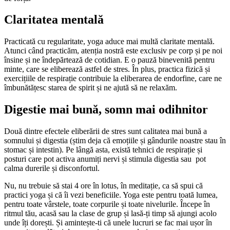
Claritatea mentală
Practicată cu regularitate, yoga aduce mai multă claritate mentală.
Atunci când practicăm, atenția nostră este exclusiv pe corp și pe noi
însine și ne îndepărtează de cotidian. E o pauză binevenită pentru
minte, care se eliberează astfel de stres. În plus, practica fizică și
exercițiile de respirație contribuie la eliberarea de endorfine, care ne
îmbunătățesc starea de spirit și ne ajută să ne relaxăm.
Digestie mai bună, somn mai odihnitor
Două dintre efectele eliberării de stres sunt calitatea mai bună a
somnului și digestia (știm deja că emoțiile și gândurile noastre stau în
stomac și intestin). Pe lângă asta, există tehnici de respirație și
posturi care pot activa anumiți nervi și stimula digestia sau pot
calma durerile și disconfortul.
Nu, nu trebuie să stai 4 ore în lotus, în meditație, ca să spui că
practici yoga și că îi vezi beneficiile. Yoga este pentru toată lumea,
pentru toate vârstele, toate corpurile și toate nivelurile. Începe în
ritmul tău, acasă sau la clase de grup și lasă-ți timp să ajungi acolo
unde îți dorești. Și amintește-ti că unele lucruri se fac mai ușor în