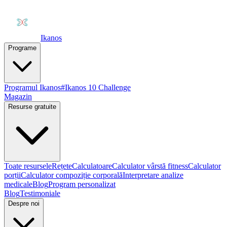
Ikanos
Programe
Programul Ikanos
#Ikanos 10 Challenge
Magazin
Resurse gratuite
Toate resursele
Rețete
Calculatoare
Calculator vârstă fitness
Calculator
porții
Calculator compoziție corporală
Interpretare analize
medicale
Blog
Program personalizat
Blog
Testimoniale
Despre noi