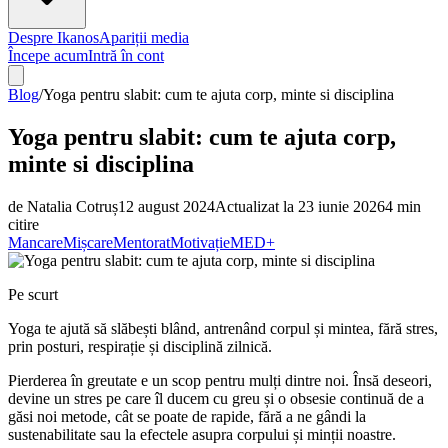
Despre Ikanos
Apariții media
Începe acum
Intră în cont
Blog
/
Yoga pentru slabit: cum te ajuta corp, minte si disciplina
Yoga pentru slabit: cum te ajuta corp,
minte si disciplina
de
Natalia Cotruș
12 august 2024
Actualizat la
23 iunie 2026
4
min
citire
Mancare
Mișcare
Mentorat
Motivație
MED+
Pe scurt
Yoga te ajută să slăbești blând, antrenând corpul și mintea, fără stres,
prin posturi, respirație și disciplină zilnică.
Pierderea în greutate e un scop pentru mulți dintre noi. Însă deseori,
devine un stres pe care îl ducem cu greu și o obsesie continuă de a
găsi noi metode, cât se poate de rapide, fără a ne gândi la
sustenabilitate sau la efectele asupra corpului și minții noastre.