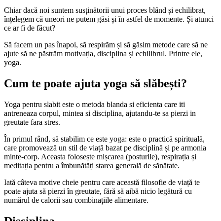
Chiar dacă noi suntem susținătorii unui proces blând și echilibrat,
înțelegem că uneori ne putem găsi și în astfel de momente. Și atunci
ce ar fi de făcut?
Să facem un pas înapoi, să respirăm și să găsim metode care să ne
ajute să ne păstrăm motivația, disciplina și echilibrul. Printre ele,
yoga.
Cum te poate ajuta yoga să slăbești?
Yoga pentru slabit este o metoda blanda si eficienta care iti
antreneaza corpul, mintea si disciplina, ajutandu-te sa pierzi in
greutate fara stres.
În primul rând, să stabilim ce este yoga: este o practică spirituală,
care promovează un stil de viață bazat pe disciplină și pe armonia
minte-corp. Aceasta folosește mișcarea (posturile), respirația și
meditația pentru a îmbunătăți starea generală de sănătate.
Iată câteva motive cheie pentru care această filosofie de viață te
poate ajuta să pierzi în greutate, fără să aibă nicio legătură cu
numărul de calorii sau combinațiile alimentare.
Disciplina