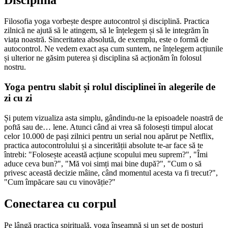
Filosofia yoga vorbește despre autocontrol și disciplină. Practica
zilnică ne ajută să le atingem, să le înțelegem și să le integrăm în
viața noastră. Sinceritatea absolută, de exemplu, este o formă de
autocontrol. Ne vedem exact așa cum suntem, ne înțelegem acțiunile
și ulterior ne găsim puterea și disciplina să acționăm în folosul
nostru.
Yoga pentru slabit și rolul disciplinei în alegerile de
zi cu zi
Și putem vizualiza asta simplu, gândindu-ne la episoadele noastră de
poftă sau de… lene. Atunci când ai vrea să folosești timpul alocat
celor 10.000 de pași zilnici pentru un serial nou apărut pe Netflix,
practica autocontrolului și a sincerității absolute te-ar face să te
întrebi: "Folosește această acțiune scopului meu suprem?", "Îmi
aduce ceva bun?", "Mă voi simți mai bine după?", "Cum o să
privesc această decizie mâine, când momentul acesta va fi trecut?",
"Cum împăcare sau cu vinovăție?"
Conectarea cu corpul
Pe lângă practica spirituală, yoga înseamnă și un set de posturi