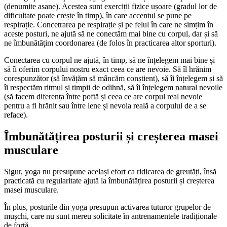
(denumite asane). Acestea sunt exerciții fizice ușoare (gradul lor de
dificultate poate crește în timp), în care accentul se pune pe
respirație. Concetrarea pe respirație și pe felul în care ne simțim în
aceste posturi, ne ajută să ne conectăm mai bine cu corpul, dar și să
ne îmbunătățim coordonarea (de folos în practicarea altor sporturi).
Conectarea cu corpul ne ajută, în timp, să ne înțelegem mai bine și
să îi oferim corpului nostru exact ceea ce are nevoie. Să îl hrănim
corespunzător (să învățăm să mâncăm conștient), să îi înțelegem și să
îi respectăm ritmul și timpii de odihnă, să îi înțelegem natural nevoile
(să facem diferența între poftă și ceea ce are corpul real nevoie
pentru a fi hrănit sau între lene și nevoia reală a corpului de a se
reface).
Îmbunătățirea posturii și creșterea masei
musculare
Sigur, yoga nu presupune același efort ca ridicarea de greutăți, însă
practicată cu regularitate ajută la îmbunătățirea posturii și creșterea
masei musculare.
În plus, posturile din yoga presupun activarea tuturor grupelor de
mușchi, care nu sunt mereu solicitate în antrenamentele tradiționale
de forță.