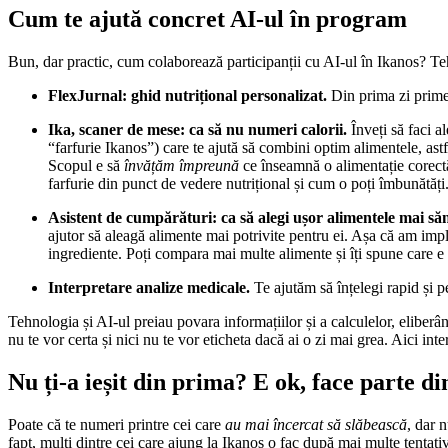
Cum te ajută concret AI-ul în program
Bun, dar practic, cum colaborează participanții cu AI-ul în Ikanos? Tehn
FlexJurnal: ghid nutrițional personalizat.
Din prima zi primeșt
Ika, scaner de mese: ca să nu numeri calorii.
Înveți să faci a
“farfurie Ikanos”) care te ajută să combini optim alimentele, ast
Scopul e să
învățăm împreună
ce înseamnă o alimentație corectă,
farfurie din punct de vedere nutrițional și cum o poți îmbunătăți
Asistent de cumpărături: ca să alegi ușor alimentele mai să
ajutor să aleagă alimente mai potrivite pentru ei. Așa că am impl
ingrediente. Poți compara mai multe alimente și îți spune care e 
Interpretare analize medicale.
Te ajutăm să înțelegi rapid și pe
Tehnologia și AI-ul preiau povara informațiilor și a calculelor, eliberâ
nu te vor certa și nici nu te vor eticheta dacă ai o zi mai grea. Aici in
Nu ți-a ieșit din prima? E ok, face parte di
Poate că te numeri printre cei care
au mai încercat să slăbească
, dar 
fapt, mulți dintre cei care ajung la Ikanos o fac după mai multe tentat