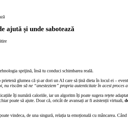
ază
nde ajută și unde sabotează
tire
. Tehnologia sprijină, însă tu conduci schimbarea reală.
o prietenă glumea că și-ar dori un AI care să țină dieta în locul ei – eve
noi, nu riscăm să ne “anesteziem” propria autenticitate în acest proces 
icațiile îți numără caloriile, iar un algoritm îți poate sugera rețete adapt
chiar poate să ajute. Doar că, oricât de avansați ar fi asistenții virtuali,
d
u poate vindeca, de una singură, relația ta emoțională cu mâncarea. Când