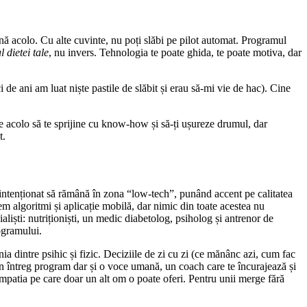
nă acolo. Cu alte cuvinte, nu poți slăbi pe pilot automat. Programul
 dietei tale
, nu invers. Tehnologia te poate ghida, te poate motiva, dar
e ani am luat niște pastile de slăbit și erau să-mi vie de hac). Cine
 e acolo să te sprijine cu know-how și să-ți ușureze drumul, dar
t.
ntenționat să rămână în zona “low-tech”, punând accent pe calitatea
em algoritmi și aplicație mobilă, dar nimic din toate acestea nu
ialiști: nutriționiști, un medic diabetolog, psiholog și antrenor de
ogramului.
a dintre psihic și fizic. Deciziile de zi cu zi (ce mănânc azi, cum fac
i un întreg program dar și o voce umană, un coach care te încurajează și
 empatia pe care doar un alt om o poate oferi. Pentru unii merge fără