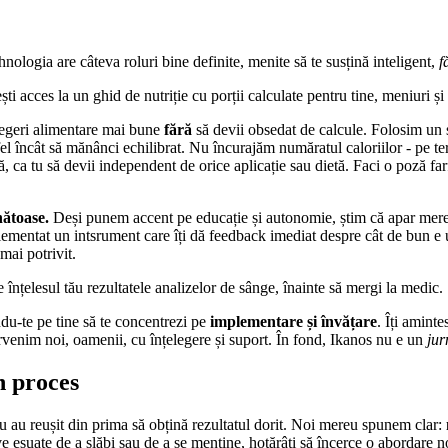
ologia are câteva roluri bine definite, menite să te susțină inteligent,
f
i acces la un ghid de nutriție cu porții calculate pentru tine, meniuri și
legeri alimentare mai bune
fără
să devii obsedat de calcule. Folosim un s
fel încât să mănânci echilibrat. Nu încurajăm număratul caloriilor - pe te
 ca tu să devii independent de orice aplicație sau dietă. Faci o poză farfur
.
nătoase.
Deși punem accent pe educație și autonomie, știm că apar mereu
ementat un intsrument care îți dă feedback imediat despre cât de bun e un 
mai potrivit.
 înțelesul tău rezultatele analizelor de sânge, înainte să mergi la medic.
ndu-te pe tine să te concentrezi pe
implementare și învățare
. Îți aminte
tervenim noi, oamenii, cu înțelegere și suport. În fond, Ikanos nu e un
jur
n proces
nu au reușit din prima să obțină rezultatul dorit. Noi mereu spunem clar:
ive eșuate de a slăbi sau de a se menține, hotărâți să încerce o abordar