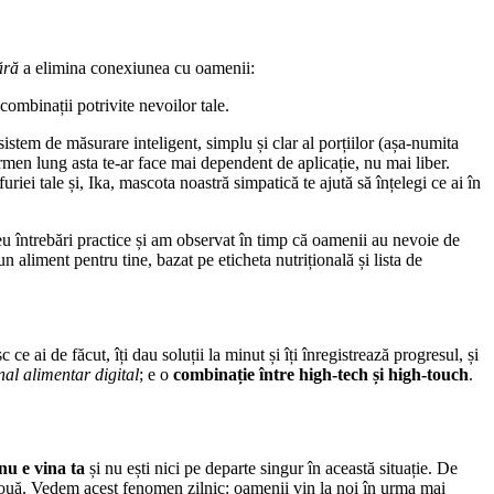
ără
a elimina conexiunea cu oamenii:
 combinații potrivite nevoilor tale.
istem de măsurare inteligent, simplu și clar al porțiilor (așa-numita
rmen lung asta te-ar face mai dependent de aplicație, nu mai liber.
iei tale și, Ika, mascota noastră simpatică te ajută să înțelegi ce ai în
 întrebări practice și am observat în timp că oamenii au nevoie de
aliment pentru tine, bazat pe eticheta nutrițională și lista de
sc ce ai de făcut, îți dau soluții la minut și îți înregistrează progresul, și
nal alimentar digital
; e o
combinație între high-tech și high-touch
.
nu e vina ta
și nu ești nici pe departe singur în această situație. De
e nouă. Vedem acest fenomen zilnic: oamenii vin la noi în urma mai