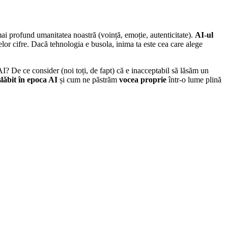
mai profund umanitatea noastră (voință, emoție, autenticitate).
AI-ul
acelor cifre. Dacă tehnologia e busola, inima ta este cea care alege
I? De ce consider (noi toți, de fapt) că e inacceptabil să lăsăm un
slăbit în epoca AI
și cum ne păstrăm
vocea proprie
într-o lume plină