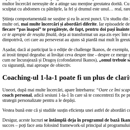
multor încercări nereușite de a atinge sau menține greutatea dorită. Cu
sculptat cu abdomen cu pătrățele, la fel și drumul este unul… real, rare
Știința comportamentală ne susține și ea în acest punct. Un studiu din 
multe ori,
mai multe încercări și abordări diferite
. Iar episoadele de
fiecare “pas înapoi” te pregătește, de fapt, pentru doi pași înainte
ce te apropie de reușita finală
, deja ai transformat un așa-zis eșec într
dimpotrivă, cei care au perseverat au ajuns să piardă mai mult în greutat
Așadar, dacă ai participat la o ediție de challenge Ikanos, de exemplu, 
ai irosit timpul degeaba: ai învățat ceva despre tine - despre ce merge 
cum ne încurajează și Dragoș (cofondatorul Ikanos),
„omul trebuie s
cu siguranță, mai aproape de obiectiv.
Coaching-ul 1-la-1 poate fi un plus de clari
Uneori, după mai multe încercări, apare întrebarea:
“Oare ce îmi scap
coach personal
, adică sesiuni 1-la-1 în care să te concentrezi fix pe 
strategii personalizate pentru a le depăși.
Vestea bună este că și studiile susțin eficiența unei astfel de abordări 
Desigur, aceste lucruri
se întâmplă deja în programul de bază Ikan
succes – poți face asta folosind framework-ul principal al programului