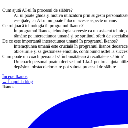
Cum ajută AI-ul în procesul de slăbire?
AI-ul poate ghida și motiva utilizatorii prin sugestii personalizat
esențiale, iar AI-ul nu poate înlocui aceste aspecte umane.
Ce rol joacă tehnologia în programul Ikanos?
În programul Ikanos, tehnologia servește ca un asistent tehnic, o
rămâne pe interacțiunea umană și pe sprijinul oferit de specialișt
De ce este importantă interacțiunea umană în programul Ikanos?
Interacțiunea umană este crucială în programul Ikanos deoarece o
obiceiurile și să gestioneze emoțiile, contribuind astfel la succe
Cum poate un coach personal să îmbunătățească rezultatele slăbirii?
Un coach personal poate oferi sesiuni 1-la-1 pentru a ajuta utiliza
depășirea obstacolelor care pot sabota procesul de slăbire.
Începe Ikanos
← Înapoi la blog
Ikanos