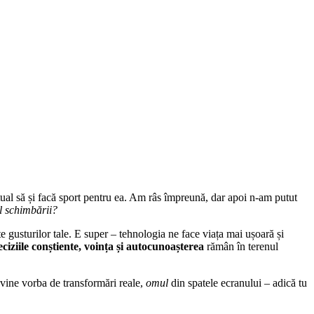
ntual să și facă sport pentru ea. Am râs împreună, dar apoi n-am putut
al schimbării?
ate gusturilor tale. E super – tehnologia ne face viața mai ușoară și
eciziile conștiente, voința și autocunoașterea
rămân în terenul
 vine vorba de transformări reale,
omul
din spatele ecranului – adică tu