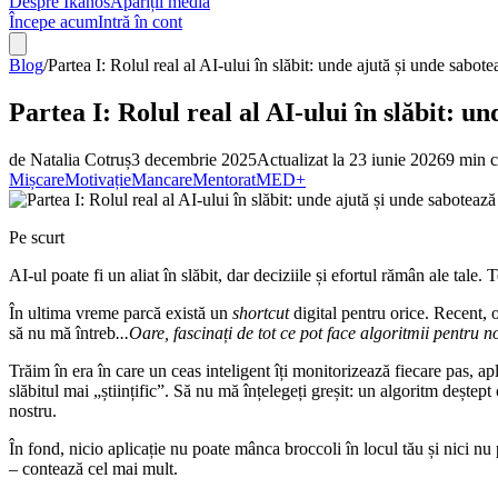
Despre Ikanos
Apariții media
Începe acum
Intră în cont
Blog
/
Partea I: Rolul real al AI-ului în slăbit: unde ajută și unde sabote
Partea I: Rolul real al AI-ului în slăbit: u
de
Natalia Cotruș
3 decembrie 2025
Actualizat la
23 iunie 2026
9
min ci
Mișcare
Motivație
Mancare
Mentorat
MED+
Pe scurt
AI-ul poate fi un aliat în slăbit, dar deciziile și efortul rămân ale tale
În ultima vreme parcă există un
shortcut
digital pentru orice. Recent, 
să nu mă întreb
...
Oare, fascinați de tot ce pot face algoritmii pentru 
Trăim în era în care un ceas inteligent îți monitorizează fiecare pas, apl
slăbitul mai „științific”. Să nu mă înțelegeți greșit: un algoritm deștept 
nostru.
În fond, nicio aplicație nu poate mânca broccoli în locul tău și nici n
– contează cel mai mult.