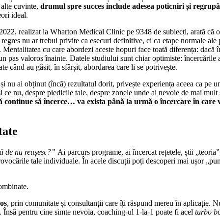
 alte cuvinte,
drumul spre succes include adesea poticniri și regrupări 
ori ideal.
2022, realizat la
Wharton Medical Clinic pe 9348 de subiecți,
arată că o
 regres nu ar trebui privite ca eșecuri definitive, ci ca etape normale ale
. Mentalitatea cu care abordezi aceste hopuri face toată diferența: dacă î
-un pas valoros înainte. Datele studiului sunt chiar optimiste: încercăril
e când au găsit, în sfârșit, abordarea care li se potrivește.
și nu ai obținut (încă) rezultatul dorit, privește experiența aceea ca pe
și ce nu, despre piedicile tale, despre zonele unde ai nevoie de mai mult 
ă continue să încerce… va exista până la urmă o încercare în care 
tate
ă de nu reușesc?”
Ai parcurs programe, ai încercat rețetele, știi „teoria
provocările tale individuale. În acele discuții poți descoperi mai ușor „pun
combinate.
os
, prin comunitate și consultanții care îți răspund mereu în aplicație. N
. Însă pentru cine simte nevoia, coaching-ul 1-la-1 poate fi acel
turbo b