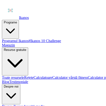
Ikanos
Programe
Programul Ikanos
#Ikanos 10 Challenge
Magazin
Resurse gratuite
Toate resursele
Rețete
Calculatoare
Calculator vârstă fitness
Calculator p
Blog
Testimoniale
Despre noi