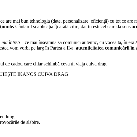
ce are mai bun tehnologia (date, personalizare, eficiență) cu tot ce are 
țiunile.
Cântarul și aplicația îți arată cifre, dar tu ești cel care dă sens 
u mă întreb
– ce mai înseamnă să comunici autentic, cu vocea ta, în era A
cestea vom vorbi pe larg în Partea a II-a:
autenticitatea comunicării în 
enul de cadou care chiar schimbă ceva în viața cuiva drag.
RUIEȘTE IKANOS CUIVA DRAG
men lung.
rovocările de slăbire.