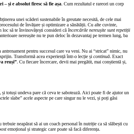
– și e absolut firesc să fie așa
. Cum rezultatul e rareori un corp
bținerea unei scăderi sustenabile în greutate necesită, de cele mai
 procesului de învățare și optimizare a sănătății. Cu alte cuvinte,
n loc să te învinovățești consideri că
încercările nereușite sunt repetiții
e anterioare nereușite nu te pun deloc în dezavantaj pe termen lung, ba
 un antrenament pentru succesul care va veni. Nu ai “stricat” nimic, nu
sprijin. Transformă acea experiență într-o lecție și
continuă
. Exact
va reuși”
. Cu fiecare încercare, devii mai pregătit, mai conștientă și,
”, și totuși undeva pare că ceva te sabotează. Aici poate fi de ajutor un
ctele slabe” acele aspecte pe care singur nu le vezi, și poți găsi
u trebuie neapărat să ai un coach personal în nutriție ca să slăbești cu
oost
emoțional și strategic care poate să facă diferența.