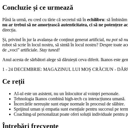
Concluzie și ce urmează
Până la urmă, eu cred cu tărie că secretul stă în
echilibru
: să îmbinăm 
nu ar trebui să ne amorțească autenticitatea, ci să ne potențeze ac
direcția.
Și, privind în jur la avalanșa de conținut generat artificial,
nu pot să n
robot să scrie în locul nostru, să simtă în locul nostru? Despre toate a
de „voci” artificiale.
Stay tuned!
Anul acesta de sărbători alege să dăruiești ceva diferit. Ikanos este g
1 - 24 DECEMBRIE: MAGAZINUL LUI MOȘ CRĂCIUN - DĂ
Ce reții
AI-ul este un asistent, nu un înlocuitor al voinței personale.
Tehnologia Ikanos combină high-tech cu interacțiunea umană.
Încercările nereușite sunt etape normale în procesul de slăbire.
Sprijinul uman și empatia sunt esențiale pentru succesul pe ter
Coaching-ul personalizat poate oferi soluții individuale pentru p
Întrebări frecvente