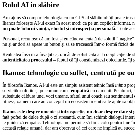
Rolul AI în slăbire
Am ajuns să compar tehnologia cu un GPS al slăbitului: îți poate trasa 
Ikanos folosește AI-ul exact în acest mod: ca pe un copilot informat, 
nu poate înlocui voința, efortul și introspecția personală
. Toate ace
Personal, recunosc că am fost și eu cândva tentată de soluții “magice” 
nu și-ar dori să apese un buton și să se trezească într-o formă fizică de
Realitatea însă m-a învățat că, oricât de sofisticată ar fi o aplicație de s
autenticitatea procesului
– faptul că îți conștientizezi obiceiurile, îți
Ikanos: tehnologie cu suflet, centrată pe o
În filosofia Ikanos, AI-ul este un simplu asistent tehnic însă
inima
prog
serviciilor oferite și pe comunicarea
empatică
cu oamenii. Pe atunci, ta
substituie căldura unei voci umane, sfatul unui coach sau sentimentul
fitness, oameni care au conceput un ecosistem menit să te ajute să obț
Ikanos este despre omenie și introspecție, nu doar despre date și g
față poftei de dulce după o zi stresantă, cum îmi schimb dialogul interi
te ghidează empatic. Tehnologia ne permite să fim acolo pentru tine în
această relație umană, dar am observat că cei care ne implică au succe