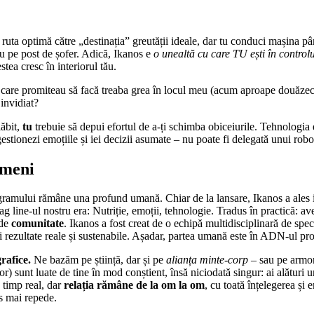
ruta optimă către „destinația” greutății ideale, dar tu conduci mașina pâ
nu pe post de șofer. Adică, Ikanos e
o unealtă cu care TU ești în controlul
stea cresc în interiorul tău.
care promiteau să facă treaba grea în locul meu (acum aproape douăzeci d
 invidiat?
lăbit,
tu
trebuie să depui efortul de a-ți schimba obiceiurile. Tehnologia
 gestionezi emoțiile și iei decizii asumate – nu poate fi delegată unui robo
ameni
ramului rămâne una profund umană. Chiar de la lansare, Ikanos a ales i
g line-ul nostru era: Nutriție, emoții, tehnologie. Tradus în practică: av
 de
comunitate
. Ikanos a fost creat de o echipă multidisciplinară de spec
ii rezultate reale și sustenabile. Așadar, partea umană este în ADN-ul pr
rafice.
Ne bazăm pe știință, dar și pe
alianța minte-corp
– sau pe armoni
or) sunt luate de tine în mod conștient, însă niciodată singur: ai alătur
 timp real, dar
relația rămâne de la om la om
, cu toată înțelegerea și
s mai repede.