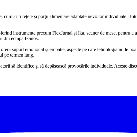
e, cum ar fi rețete și porții alimentare adaptate nevoilor individuale. Tot
ferind instrumente precum FlexJurnal și Ika, scaner de mese, pentru a aju
ii din echipa Ikanos.
feră suport emoțional și empatie, aspecte pe care tehnologia nu le poate
sul pe termen lung.
torii să identifice și să depășească provocările individuale. Aceste discuț