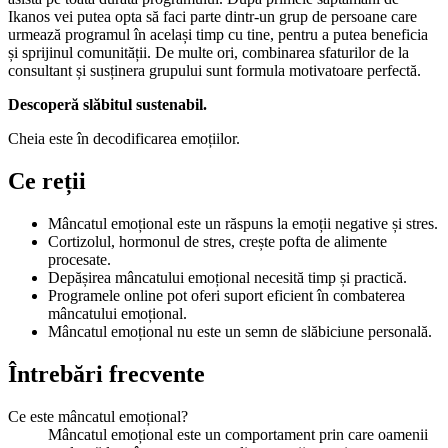
Ikanos vei putea opta să faci parte dintr-un grup de persoane care
urmează programul în același timp cu tine, pentru a putea beneficia
și sprijinul comunității. De multe ori, combinarea sfaturilor de la
consultant și susținera grupului sunt formula motivatoare perfectă.
Descoperă slăbitul sustenabil.
Cheia este în decodificarea emoțiilor.
Ce reții
Mâncatul emoțional este un răspuns la emoții negative și stres.
Cortizolul, hormonul de stres, crește pofta de alimente
procesate.
Depășirea mâncatului emoțional necesită timp și practică.
Programele online pot oferi suport eficient în combaterea
mâncatului emoțional.
Mâncatul emoțional nu este un semn de slăbiciune personală.
Întrebări frecvente
Ce este mâncatul emoțional?
Mâncatul emoțional este un comportament prin care oamenii