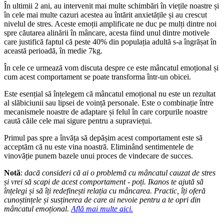
În ultimii 2 ani, au intervenit mai multe schimbări în viețile noastre și
în cele mai multe cazuri acestea au întărit anxietățile și au crescut
nivelul de stres. Aceste emoții amplificate ne duc pe mulți dintre noi
spre căutarea alinării în mâncare, acesta fiind unul dintre motivele
care justifică faptul că peste 40% din populația adultă s-a îngrășat în
această perioadă, în medie 7kg.
În cele ce urmează vom discuta despre ce este mâncatul emoțional și
cum acest comportament se poate transforma într-un obicei.
Este esențial să înțelegem că mâncatul emoțional nu este un rezultat
al slăbiciunii sau lipsei de voință personale. Este o combinație între
mecanismele noastre de adaptare și felul în care corpurile noastre
caută căile cele mai sigure pentru a supraviețui.
Primul pas spre a învăța să depășim acest comportament este să
acceptăm că nu este vina noastră. Eliminând sentimentele de
vinovăție punem bazele unui proces de vindecare de succes.
Notă
:
dacă consideri că ai o problemă cu mâncatul cauzat de stres
și vrei să scapi de acest comportament - poți. Ikanos te ajută să
înțelegi și să îți redefinești relația cu mâncarea. Practic, îți oferă
cunoștințele și susținerea de care ai nevoie pentru a te opri din
mâncatul emoțional.
Află mai multe aici.