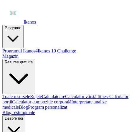
Ikanos
Programe
Programul Ikanos
#Ikanos 10 Challenge
Magazin
Resurse gratuite
Toate resursele
Rețete
Calculatoare
Calculator vârstă fitness
Calculator
porții
Calculator compoziție corporală
Interpretare analize
medicale
Blog
Program personalizat
Blog
Testimoniale
Despre noi