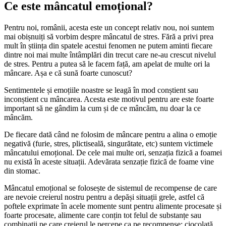
Ce este mâncatul emoțional?
Pentru noi, românii, acesta este un concept relativ nou, noi suntem
mai obișnuiți să vorbim despre mâncatul de stres. Fără a privi prea
mult în știința din spatele acestui fenomen ne putem aminti fiecare
dintre noi mai multe întâmplări din trecut care ne-au crescut nivelul
de stres. Pentru a putea să le facem față, am apelat de multe ori la
mâncare. Așa e că sună foarte cunoscut?
Sentimentele și emoțiile noastre se leagă în mod conștient sau
inconștient cu mâncarea. Acesta este motivul pentru are este foarte
important să ne gândim la cum și de ce mâncăm, nu doar la ce
mâncăm.
De fiecare dată când ne folosim de mâncare pentru a alina o emoție
negativă (furie, stres, plictiseală, singurătate, etc) suntem victimele
mâncatului emoțional. De cele mai multe ori, senzația fizică a foamei
nu există în aceste situații. Adevărata senzație fizică de foame vine
din stomac.
Mâncatul emoțional se folosește de sistemul de recompense de care
are nevoie creierul nostru pentru a depăși situații grele, astfel că
poftele exprimate în acele momente sunt pentru alimente procesate și
foarte procesate, alimente care conțin tot felul de substanțe sau
combinații pe care creierul le percepe ca pe recompense: ciocolată,