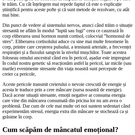
le trăim. Cu cât înțelegem mai repede faptul că este o explicație
științifică pentru aceste pofte și că sunt metode de rezolvare, cu atât
mai bine.
Din punct de vedere al sistemului nervos, atunci când trăim o situație
stresantă ne aflăm în modul ”luptă sau fugi” ceea ce cauzează în
corp eliberarea unui hormon numit cortisol, colocvial ”hormonul de
stres”. Eliberarea cortisolului aduce cu sine mai multe fenomene în
corp, printre care creșterea pulsului, a tensiunii arteriale, a frecvenței
respirației și a fluxului sangvin la nivelul mușchilor. Toate acestea
foloseau omului ancestral când era în pericol, așadar este impregnat
în codul nostru genetic să reacționăm astfel la pericol, iar micile (sau
marile) evenimente stresante din viața noastră sunt percepute de
creier ca pericole,
Aceste pericole transmit creierului o nevoie crescută de energie și
acesta le traduce prin a cere mâncare (sursa noastră de energie).
Dacă aceste situații stresante, emoții negative ar consuma energia
care vine din mâncarea consumată din pricina lor nu am avea o
problemă. Dar cum de cele mai multe ori noi suntem sedentari când
experimentăm stresul, energia extra din mâncare se stochează ca și
grăsime în corp.
Cum scăpăm de mâncatul emoțional?