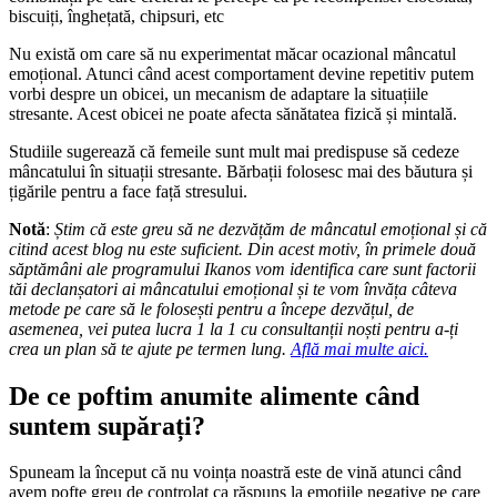
biscuiți, înghețată, chipsuri, etc
Nu există om care să nu experimentat măcar ocazional mâncatul
emoțional. Atunci când acest comportament devine repetitiv putem
vorbi despre un obicei, un mecanism de adaptare la situațiile
stresante. Acest obicei ne poate afecta sănătatea fizică și mintală.
Studiile sugerează că femeile sunt mult mai predispuse să cedeze
mâncatului în situații stresante. Bărbații folosesc mai des băutura și
țigările pentru a face față stresului.
Notă
:
Știm că este greu să ne dezvățăm de mâncatul emoțional și că
citind acest blog nu este suficient. Din acest motiv, în primele două
săptămâni ale programului Ikanos vom identifica care sunt factorii
tăi declanșatori ai mâncatului emoțional și te vom învăța câteva
metode pe care să le folosești pentru a începe dezvățul, de
asemenea, vei putea lucra 1 la 1 cu consultanții noști pentru a-ți
crea un plan să te ajute pe termen lung.
Află mai multe aici.
De ce poftim anumite alimente când
suntem supărați?
Spuneam la început că nu voința noastră este de vină atunci când
avem pofte greu de controlat ca răspuns la emoțiile negative pe care