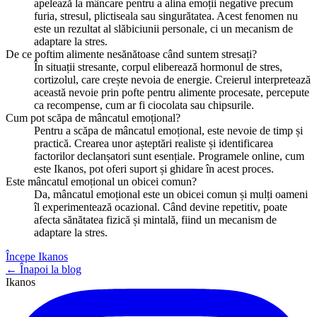
apelează la mâncare pentru a alina emoții negative precum
furia, stresul, plictiseala sau singurătatea. Acest fenomen nu
este un rezultat al slăbiciunii personale, ci un mecanism de
adaptare la stres.
De ce poftim alimente nesănătoase când suntem stresați?
În situații stresante, corpul eliberează hormonul de stres,
cortizolul, care crește nevoia de energie. Creierul interpretează
această nevoie prin pofte pentru alimente procesate, percepute
ca recompense, cum ar fi ciocolata sau chipsurile.
Cum pot scăpa de mâncatul emoțional?
Pentru a scăpa de mâncatul emoțional, este nevoie de timp și
practică. Crearea unor așteptări realiste și identificarea
factorilor declanșatori sunt esențiale. Programele online, cum
este Ikanos, pot oferi suport și ghidare în acest proces.
Este mâncatul emoțional un obicei comun?
Da, mâncatul emoțional este un obicei comun și mulți oameni
îl experimentează ocazional. Când devine repetitiv, poate
afecta sănătatea fizică și mintală, fiind un mecanism de
adaptare la stres.
Începe Ikanos
← Înapoi la blog
Ikanos