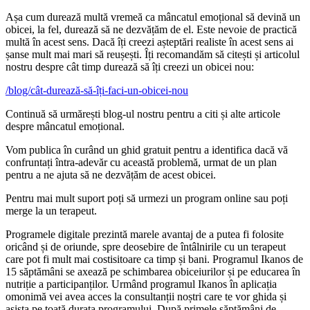
Așa cum durează multă vremeă ca mâncatul emoțional să devină un
obicei, la fel, durează să ne dezvățăm de el. Este nevoie de practică
multă în acest sens. Dacă îți creezi așteptări realiste în acest sens ai
șanse mult mai mari să reușești. Îți recomandăm să citești și articolul
nostru despre cât timp durează să îți creezi un obicei nou:
/blog/cât-durează-să-îți-faci-un-obicei-nou
Continuă să urmărești blog-ul nostru pentru a citi și alte articole
despre mâncatul emoțional.
Vom publica în curând un ghid gratuit pentru a identifica dacă vă
confruntați întra-adevăr cu această problemă, urmat de un plan
pentru a ne ajuta să ne dezvățăm de acest obicei.
Pentru mai mult suport poți să urmezi un program online sau poți
merge la un terapeut.
Programele digitale prezintă marele avantaj de a putea fi folosite
oricând și de oriunde, spre deosebire de întâlnirile cu un terapeut
care pot fi mult mai costisitoare ca timp și bani. Programul Ikanos de
15 săptămâni se axează pe schimbarea obiceiurilor și pe educarea în
nutriție a participanților. Urmând programul Ikanos în aplicația
omonimă vei avea acces la consultanții noștri care te vor ghida și
asista pe toată durata programului. După primele săptămâni de