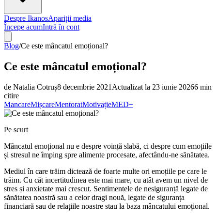
Despre Ikanos
Apariții media
Începe acum
Intră în cont
Blog
/
Ce este mâncatul emoțional?
Ce este mâncatul emoțional?
de
Natalia Cotruș
8 decembrie 2021
Actualizat la
23 iunie 2026
6
min
citire
Mancare
Mișcare
Mentorat
Motivație
MED+
Pe scurt
Mâncatul emoțional nu e despre voință slabă, ci despre cum emoțiile
și stresul ne împing spre alimente procesate, afectându-ne sănătatea.
Mediul în care trăim dictează de foarte multe ori emoțiile pe care le
trăim. Cu cât incertitudinea este mai mare, cu atât avem un nivel de
stres și anxietate mai crescut. Sentimentele de nesiguranță legate de
sănătatea noastră sau a celor dragi nouă, legate de siguranța
financiară sau de relațiile noastre stau la baza mâncatului emoțional.