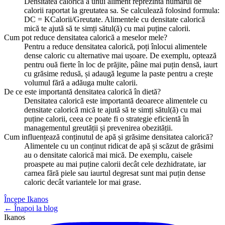
Densitatea calorică a unui aliment reprezintă numărul de
calorii raportat la greutatea sa. Se calculează folosind formula:
DC = KCalorii/Greutate. Alimentele cu densitate calorică
mică te ajută să te simți sătul(ă) cu mai puține calorii.
Cum pot reduce densitatea calorică a meselor mele?
Pentru a reduce densitatea calorică, poți înlocui alimentele
dense caloric cu alternative mai ușoare. De exemplu, optează
pentru ouă fierte în loc de prăjite, pâine mai puțin densă, iaurt
cu grăsime redusă, și adaugă legume la paste pentru a crește
volumul fără a adăuga multe calorii.
De ce este importantă densitatea calorică în dietă?
Densitatea calorică este importantă deoarece alimentele cu
densitate calorică mică te ajută să te simți sătul(ă) cu mai
puține calorii, ceea ce poate fi o strategie eficientă în
managementul greutății și prevenirea obezității.
Cum influențează conținutul de apă și grăsime densitatea calorică?
Alimentele cu un conținut ridicat de apă și scăzut de grăsimi
au o densitate calorică mai mică. De exemplu, caisele
proaspete au mai puține calorii decât cele dezhidratate, iar
carnea fără piele sau iaurtul degresat sunt mai puțin dense
caloric decât variantele lor mai grase.
Începe Ikanos
← Înapoi la blog
Ikanos