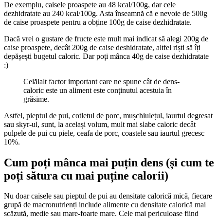
De exemplu, caisele proaspete au 48 kcal/100g, dar cele
dezhidratate au 240 kcal/100g. Asta înseamnă că e nevoie de 500g
de caise proaspete pentru a obține 100g de caise dezhidratate.
Dacă vrei o gustare de fructe este mult mai indicat să alegi 200g de
caise proaspete, decât 200g de caise deshidratate, altfel riști să îți
depășești bugetul caloric. Dar poți mânca 40g de caise dezhidratate
:)
Celălalt factor important care ne spune cât de dens-
caloric este un aliment este conținutul acestuia în
grăsime.
Astfel, pieptul de pui, cotletul de porc, mușchiulețul, iaurtul degresat
sau skyr-ul, sunt, la același volum, mult mai slabe caloric decât
pulpele de pui cu piele, ceafa de porc, coastele sau iaurtul grecesc
10%.
Cum poți mânca mai puțin dens (și cum te
poți sătura cu mai puține calorii)
Nu doar caisele sau pieptul de pui au densitate calorică mică, fiecare
grupă de macronutrienți include alimente cu densitate calorică mai
scăzută, medie sau mare-foarte mare. Cele mai periculoase fiind