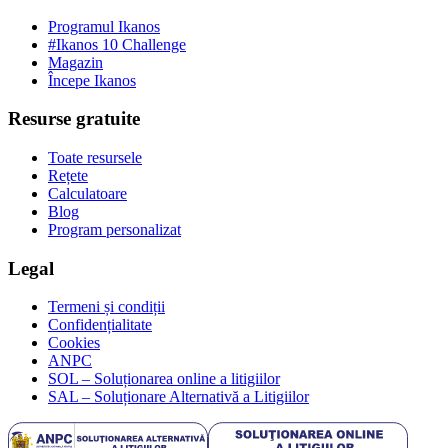
Programul Ikanos
#Ikanos 10 Challenge
Magazin
Începe Ikanos
Resurse gratuite
Toate resursele
Rețete
Calculatoare
Blog
Program personalizat
Legal
Termeni și condiții
Confidențialitate
Cookies
ANPC
SOL – Soluționarea online a litigiilor
SAL – Soluționare Alternativă a Litigiilor