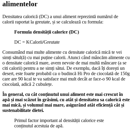
alimentelor
Densitatea calorică (DC) a unui aliment reprezintă numărul de
calorii raportat la greutate, și se calculează cu formula:
Formula densității calorice (DC)
DC = KCalorii/Greutate
Consumând mai multe alimente cu densitate calorică mică te vei
simți sătul(ă) cu mai puține calorii. Atunci când mâncăm alimente cu
o densitate calorică mare, avem nevoie de mai multă mâncare (a se
citi calorii) pentru a ne simți sătui. De exemplu, dacă îți dorești un
desert, este foarte probabil ca o budincă Hi Pro de ciocolată de 150g
care are 90 kcal te va satisface mai mult decât ar face-o 90 kcal de
ciocolată, adică 2 cubulețe.
În general, cu cât conținutul unui aliment este mai crescut în
apă și mai scăzut în grăsimi, cu atât și densitatea sa calorică este
mai mică, și volumul mai mare, asigurând atât eficiență cât și
sustenabilitate dietei.
Primul factor important al densității calorice este
conținutul acestuia de apă.