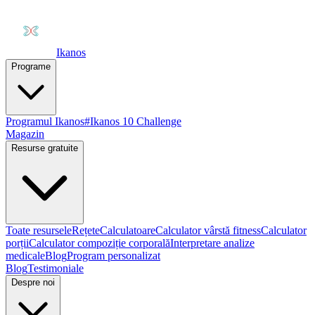
Ikanos
Programe
Programul Ikanos
#Ikanos 10 Challenge
Magazin
Resurse gratuite
Toate resursele
Rețete
Calculatoare
Calculator vârstă fitness
Calculator
porții
Calculator compoziție corporală
Interpretare analize
medicale
Blog
Program personalizat
Blog
Testimoniale
Despre noi