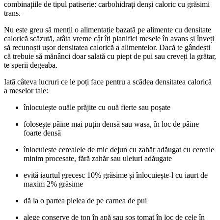
combinațiile de tipul patiserie: carbohidrați denși caloric cu grăsimi
trans.
Nu este greu să menții o alimentație bazată pe alimente cu densitate
calorică scăzută, atâta vreme cât îți planifici mesele în avans și înveți
să recunoști ușor densitatea calorică a alimentelor. Dacă te gândești
că trebuie să mănânci doar salată cu piept de pui sau creveți la grătar,
te sperii degeaba.
Iată câteva lucruri ce le poți face pentru a scădea densitatea calorică
a meselor tale:
înlocuiește ouăle prăjite cu ouă fierte sau poșate
folosește pâine mai puțin densă sau wasa, în loc de pâine
foarte densă
înlocuiește cerealele de mic dejun cu zahăr adăugat cu cereale
minim procesate, fără zahăr sau uleiuri adăugate
evită iaurtul grecesc 10% grăsime și înlocuiește-l cu iaurt de
maxim 2% grăsime
dă la o partea pielea de pe carnea de pui
alege conserve de ton în apă sau sos tomat în loc de cele în