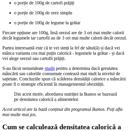
o porție de 100g de cartofi prăjiți
o porție de 100g de orez simplu
o porție de 100g de legume la grătar
Fiecare opțiune are 100g, însă orezul are de 3 ori mai multe calorii
decât legumele iar cartofii au de 3 ori mai multe calorii decât orezul.
Partea interesantă este că te vei simți la fel de sătul(ă) și dacă vei
mânca varianta cea mai puțin calorică - legumele la grătar - și dacă
vei alege orezul sau cartofii prăjiți.
S-au făcut nenumărate
studii
pentru a determina dacă greutatea
mâncării sau caloriile consumate contează mai mult la nivelul de
sațietate. Concluziile spun că scăderea densității calorice a mâncării
poate fi o strategie eficientă în managementul obezității.
Din acest motiv, abordarea nutriției la Ikanos se bazează
pe densitatea calorică a alimentelor.
Acest articol are la bază conținut din programul Ikanos. Poți afla
mai multe mai jos.
Cum se calculează densitatea calorică a