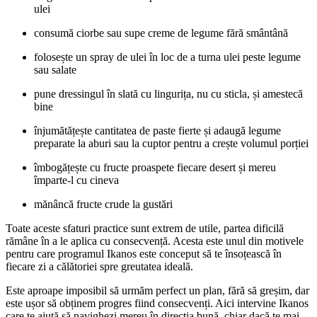
ulei
consumă ciorbe sau supe creme de legume fără smântână
folosește un spray de ulei în loc de a turna ulei peste legume
sau salate
pune dressingul în slată cu lingurița, nu cu sticla, și amestecă
bine
înjumătățește cantitatea de paste fierte și adaugă legume
preparate la aburi sau la cuptor pentru a crește volumul porției
îmbogățește cu fructe proaspete fiecare desert și mereu
împarte-l cu cineva
mănâncă fructe crude la gustări
Toate aceste sfaturi practice sunt extrem de utile, partea dificilă
rămâne în a le aplica cu consecvență. Acesta este unul din motivele
pentru care programul Ikanos este conceput să te însoțească în
fiecare zi a călătoriei spre greutatea ideală.
Este aproape imposibil să urmăm perfect un plan, fără să greșim, dar
este ușor să obținem progres fiind consecvenți. Aici intervine Ikanos
care te ajută să navighezi mereu în direcția bună, chiar dacă te mai