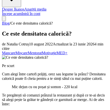
Despre Ikanos
Apariții media
Începe acum
Intră în cont
Blog
/
Ce este densitatea calorică?
Ce este densitatea calorică?
de
Natalia Cotruș
10 august 2022
Actualizat la
23 iunie 2026
4
min
citire
Mancare
Mișcare
Mentorat
Motivație
MED+
Pe scurt
Cum alegi între cartofi prăjiți, orez sau legume la prânz? Densitatea
calorică poate fi cheia pentru a te simți sătul cu mai puține calorii.
Mic dejun cu ou poșat și somon - 220 kcal
Te pregătești să comanzi prânzul la restaurant și după ce te-ai decis
să alegi pește la grătar te gândești ce garnitură ar merge. Ai de ales
între: