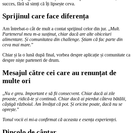
succes, fără să simți că îți lipsește ceva.
Sprijinul care face diferența
Am întrebat-o cât de mult a contat sprijinul celor din jur. „
Mult.
Partenerul meu m-a susținut, chiar dacă are alte obiceiuri
alimentare. Și comunitatea din challenge. Știam că fac parte din
ceva mai mare.
”
Chiar și la o lună după final, vorbea despre aplicație și comunitate ca
despre niște parteneri de drum.
Mesajul către cei care au renunțat de
multe ori
„
Nu e greu. Important e să fii consecvent. Chiar dacă ai zile
proaste, ridică-te și continuă. Chiar dacă ai pierdut câteva bătălii,
câștigă războiul. Am învățat că pot. Și oricine poate, dacă nu se
oprește.
”
Tonul vocii ei mi-a confirmat că aceasta e esența experienței.
Dincolo de cântar