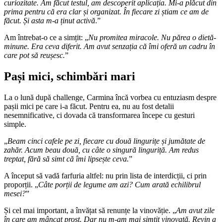
curiozitate. Am făcut testul, am descoperit aplicația. Mi-a plăcut din
prima pentru că era clar și organizat. În fiecare zi știam ce am de
făcut. Și asta m-a ținut activă
.”
Am întrebat-o ce a simțit: „
Nu promitea miracole. Nu părea o dietă-
minune. Era ceva diferit. Am avut senzația că îmi oferă un cadru în
care pot să reușesc.
”
Pași mici, schimbări mari
La o lună după challenge, Carmina încă vorbea cu entuziasm despre
pașii mici pe care i-a făcut. Pentru ea, nu au fost detalii
nesemnificative, ci dovada că transformarea începe cu gesturi
simple.
„
Beam cinci cafele pe zi, fiecare cu două lingurițe și jumătate de
zahăr. Acum beau două, cu câte o singură linguriță. Am redus
treptat, fără să simt că îmi lipsește ceva.
”
A început să vadă farfuria altfel: nu prin lista de interdicții, ci prin
proporții. „
Câte porții de legume am azi? Cum arată echilibrul
mesei?
”
Și cel mai important, a învățat să renunțe la vinovăție. „
Am avut zile
în care am mâncat prost. Dar nu m-am mai simțit vinovată. Revin a