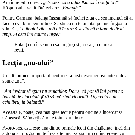
Am întrebat-o direct: „
Ce crezi că a adus Ikanos în viața ta?
”
Răspunsul a venit fără ezitare: „
Balanță.
”
Pentru Carmina, balanța înseamnă să închei ziua cu sentimentul că ai
făcut ceva bun pentru tine. Să știi că nu te-ai uitat pe tine în goana
zilnică. „
La finalul zilei, mă uit în urmă și știu că mi-am dedicat
timp. Și asta îmi aduce liniște.
”
Balanța nu înseamnă să nu greșești, ci să știi cum să
revii.
Lecția „nu-ului”
Un alt moment important pentru ea a fost descoperirea puterii de a
spune „nu”.
„
Am învățat să spun nu tentațiilor. Dar și că pot să îmi permit o
bucată de ciocolată fără să mă simt vinovată. Diferența e în
echilibru, în balanță.
”
Aceasta e, poate, cea mai grea lecție pentru oricine a încercat să
slăbească. Să înveți că nu e totul sau nimic.
A-pro-pos, asta este una dintre primele lecții din challenge, încă din
a doua zi, programul te învață tehnici să spui nu cu încredere, cu