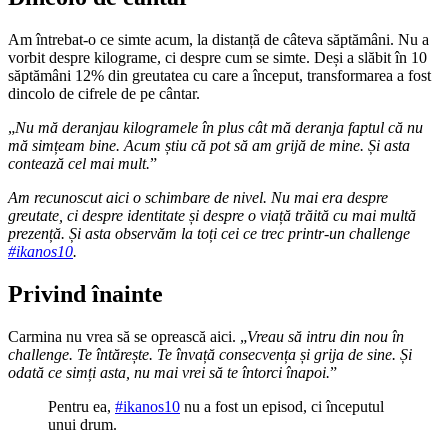
Am întrebat-o ce simte acum, la distanță de câteva săptămâni. Nu a
vorbit despre kilograme, ci despre cum se simte. Deși a slăbit în 10
săptămâni 12% din greutatea cu care a început, transformarea a fost
dincolo de cifrele de pe cântar.
„
Nu mă deranjau kilogramele în plus cât mă deranja faptul că nu
mă simțeam bine. Acum știu că pot să am grijă de mine. Și asta
contează cel mai mult.
”
Am recunoscut aici o schimbare de nivel. Nu mai era despre
greutate, ci despre identitate și despre o viață trăită cu mai multă
prezență. Și asta observăm la toți cei ce trec printr-un challenge
#ikanos10
.
Privind înainte
Carmina nu vrea să se oprească aici. „
Vreau să intru din nou în
challenge. Te întărește. Te învață consecvența și grija de sine. Și
odată ce simți asta, nu mai vrei să te întorci înapoi.
”
Pentru ea,
#ikanos10
nu a fost un episod, ci începutul
unui drum.