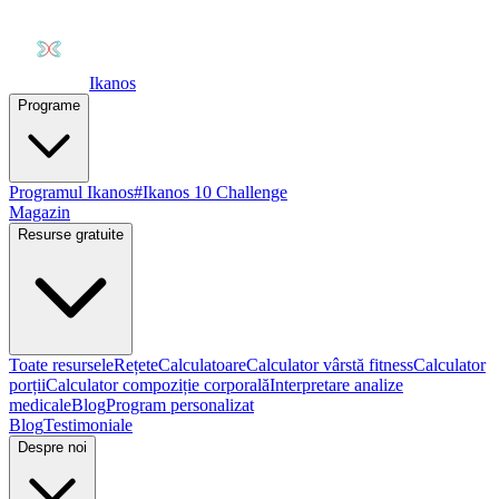
Ikanos
Programe
Programul Ikanos
#Ikanos 10 Challenge
Magazin
Resurse gratuite
Toate resursele
Rețete
Calculatoare
Calculator vârstă fitness
Calculator
porții
Calculator compoziție corporală
Interpretare analize
medicale
Blog
Program personalizat
Blog
Testimoniale
Despre noi