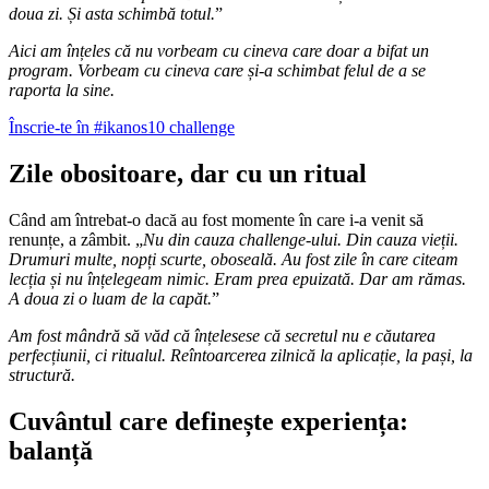
doua zi. Și asta schimbă totul.
”
Aici am înțeles că nu vorbeam cu cineva care doar a bifat un
program. Vorbeam cu cineva care și-a schimbat felul de a se
raporta la sine.
Înscrie-te în #ikanos10 challenge
Zile obositoare, dar cu un ritual
Când am întrebat-o dacă au fost momente în care i-a venit să
renunțe, a zâmbit. „
Nu din cauza challenge-ului. Din cauza vieții.
Drumuri multe, nopți scurte, oboseală. Au fost zile în care citeam
lecția și nu înțelegeam nimic. Eram prea epuizată. Dar am rămas.
A doua zi o luam de la capăt.
”
Am fost mândră să văd că înțelesese că secretul nu e căutarea
perfecțiunii, ci ritualul. Reîntoarcerea zilnică la aplicație, la pași, la
structură.
Cuvântul care definește experiența:
balanță