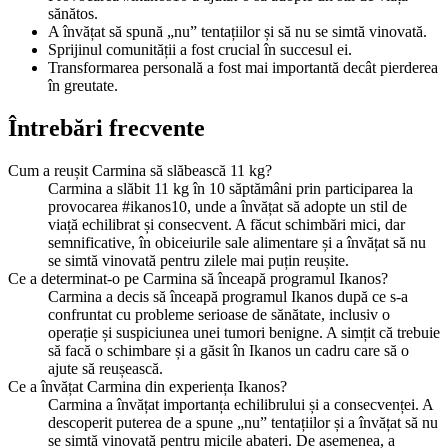
sănătos.
A învățat să spună „nu” tentațiilor și să nu se simtă vinovată.
Sprijinul comunității a fost crucial în succesul ei.
Transformarea personală a fost mai importantă decât pierderea
în greutate.
Întrebări frecvente
Cum a reușit Carmina să slăbească 11 kg?
Carmina a slăbit 11 kg în 10 săptămâni prin participarea la
provocarea #ikanos10, unde a învățat să adopte un stil de
viață echilibrat și consecvent. A făcut schimbări mici, dar
semnificative, în obiceiurile sale alimentare și a învățat să nu
se simtă vinovată pentru zilele mai puțin reușite.
Ce a determinat-o pe Carmina să înceapă programul Ikanos?
Carmina a decis să înceapă programul Ikanos după ce s-a
confruntat cu probleme serioase de sănătate, inclusiv o
operație și suspiciunea unei tumori benigne. A simțit că trebuie
să facă o schimbare și a găsit în Ikanos un cadru care să o
ajute să reușească.
Ce a învățat Carmina din experiența Ikanos?
Carmina a învățat importanța echilibrului și a consecvenței. A
descoperit puterea de a spune „nu” tentațiilor și a învățat să nu
se simtă vinovată pentru micile abateri. De asemenea, a