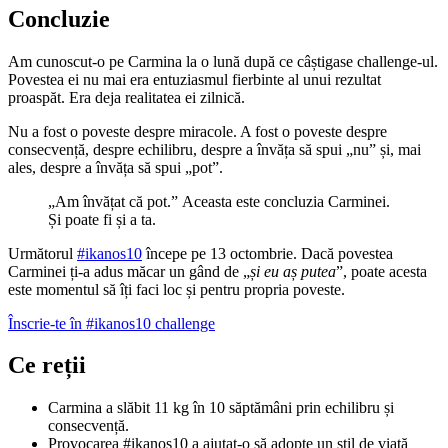
Concluzie
Am cunoscut-o pe Carmina la o lună după ce câștigase challenge-ul.
Povestea ei nu mai era entuziasmul fierbinte al unui rezultat
proaspăt. Era deja realitatea ei zilnică.
Nu a fost o poveste despre miracole. A fost o poveste despre
consecvență, despre echilibru, despre a învăța să spui „nu” și, mai
ales, despre a învăța să spui „pot”.
„Am învățat că pot.” Aceasta este concluzia Carminei.
Și poate fi și a ta.
Următorul
#ikanos10
începe pe 13 octombrie. Dacă povestea
Carminei ți-a adus măcar un gând de „
și eu aș putea
”, poate acesta
este momentul să îți faci loc și pentru propria poveste.
Înscrie-te în #ikanos10 challenge
Ce reții
Carmina a slăbit 11 kg în 10 săptămâni prin echilibru și
consecvență.
Provocarea #ikanos10 a ajutat-o să adopte un stil de viață