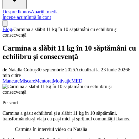
Despre Ikanos
Apariții media
Începe acum
Intră în cont
Blog
/
Carmina a slăbit 11 kg în 10 săptămâni cu echilibru și
consecvență
Carmina a slăbit 11 kg în 10 săptămâni cu
echilibru și consecvență
de
Natalia Cotruș
30 septembrie 2025
Actualizat la
23 iunie 2026
6
min citire
Mancare
Mișcare
Mentorat
Motivație
MED+
Pe scurt
Carmina a găsit echilibrul și a slăbit 11 kg în 10 săptămâni,
transformându-și viața cu pași mici și sprijinul comunității Ikanos.
Carmina în interviul video cu Natalia