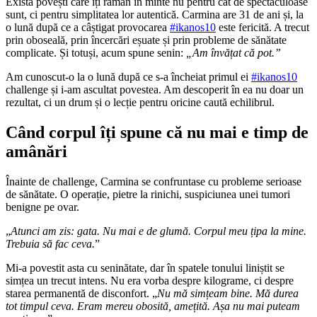
Există povești care îți rămân în minte nu pentru cât de spectaculoase
sunt, ci pentru simplitatea lor autentică. Carmina are 31 de ani și, la
o lună după ce a câștigat provocarea
#ikanos10
este fericită. A trecut
prin oboseală, prin încercări eșuate și prin probleme de sănătate
complicate. Și totuși, acum spune senin:
„Am învățat că pot.”
Am cunoscut-o la o lună după ce s-a încheiat primul ei
#ikanos10
challenge și i-am ascultat povestea. Am descoperit în ea nu doar un
rezultat, ci un drum și o lecție pentru oricine caută echilibrul.
Când corpul îți spune că nu mai e timp de
amânări
Înainte de challenge, Carmina se confruntase cu probleme serioase
de sănătate. O operație, pietre la rinichi, suspiciunea unei tumori
benigne pe ovar.
„
Atunci am zis: gata. Nu mai e de glumă. Corpul meu țipa la mine.
Trebuia să fac ceva.
”
Mi-a povestit asta cu seninătate, dar în spatele tonului liniștit se
simțea un trecut intens. Nu era vorba despre kilograme, ci despre
starea permanentă de disconfort. „
Nu mă simțeam bine. Mă durea
tot timpul ceva. Eram mereu obosită, amețită. Așa nu mai puteam