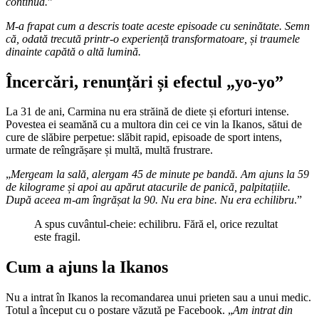
continua.
”
M-a frapat cum a descris toate aceste episoade cu seninătate. Semn
că, odată trecută printr-o experiență transformatoare, și traumele
dinainte capătă o altă lumină.
Încercări, renunțări și efectul „yo-yo”
La 31 de ani, Carmina nu era străină de diete și eforturi intense.
Povestea ei seamănă cu a multora din cei ce vin la Ikanos, sătui de
cure de slăbire perpetue: slăbit rapid, episoade de sport intens,
urmate de reîngrășare și multă, multă frustrare.
„
Mergeam la sală, alergam 45 de minute pe bandă. Am ajuns la 59
de kilograme și apoi au apărut atacurile de panică, palpitațiile.
După aceea m-am îngrășat la 90. Nu era bine. Nu era echilibru
.”
A spus cuvântul-cheie: echilibru. Fără el, orice rezultat
este fragil.
Cum a ajuns la Ikanos
Nu a intrat în Ikanos la recomandarea unui prieten sau a unui medic.
Totul a început cu o postare văzută pe Facebook. „
Am intrat din