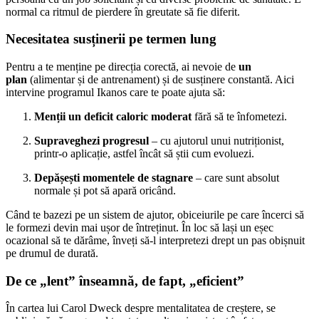
normal ca ritmul de pierdere în greutate să fie diferit.
Necesitatea susținerii pe termen lung
Pentru a te menține pe direcția corectă, ai nevoie de
un
plan
(alimentar și de antrenament) și de susținere constantă. Aici
intervine programul Ikanos care te poate ajuta să:
Menții un deficit caloric moderat
fără să te înfometezi.
Supraveghezi progresul
– cu ajutorul unui nutriționist,
printr-o aplicație, astfel încât să știi cum evoluezi.
Depășești momentele de stagnare
– care sunt absolut
normale și pot să apară oricând.
Când te bazezi pe un sistem de ajutor, obiceiurile pe care încerci să
le formezi devin mai ușor de întreținut. În loc să lași un eșec
ocazional să te dărâme, înveți să-l interpretezi drept un pas obișnuit
pe drumul de durată.
De ce „lent” înseamnă, de fapt, „eficient”
În cartea lui Carol Dweck despre mentalitatea de creștere, se