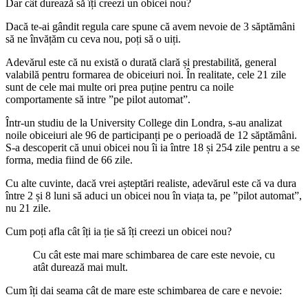
Dar cât durează să îți creezi un obicei nou?
Dacă te-ai gândit regula care spune că avem nevoie de 3 săptămâni
să ne învățăm cu ceva nou, poți să o uiți.
Adevărul este că nu există o durată clară și prestabilită, general
valabilă pentru formarea de obiceiuri noi. În realitate, cele 21 zile
sunt de cele mai multe ori prea puține pentru ca noile
comportamente să intre ”pe pilot automat”.
Într-un studiu de la University College din Londra, s-au analizat
noile obiceiuri ale 96 de participanți pe o perioadă de 12 săptămâni.
S-a descoperit că unui obicei nou îi ia între 18 și 254 zile pentru a se
forma, media fiind de 66 zile.
Cu alte cuvinte, dacă vrei așteptări realiste, adevărul este că va dura
între 2 și 8 luni să aduci un obicei nou în viața ta, pe ”pilot automat”,
nu 21 zile.
Cum poți afla cât îți ia ție să îți creezi un obicei nou?
Cu cât este mai mare schimbarea de care este nevoie, cu
atât durează mai mult.
Cum îți dai seama cât de mare este schimbarea de care e nevoie: