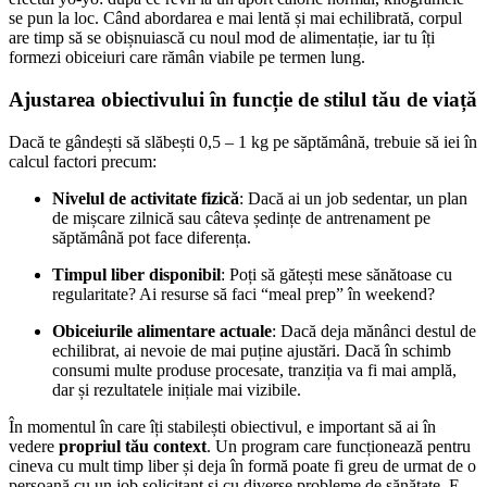
se pun la loc. Când abordarea e mai lentă și mai echilibrată, corpul
are timp să se obișnuiască cu noul mod de alimentație, iar tu îți
formezi obiceiuri care rămân viabile pe termen lung.
Ajustarea obiectivului în funcție de stilul tău de viață
Dacă te gândești să slăbești 0,5 – 1 kg pe săptămână, trebuie să iei în
calcul factori precum:
Nivelul de activitate fizică
: Dacă ai un job sedentar, un plan
de mișcare zilnică sau câteva ședințe de antrenament pe
săptămână pot face diferența.
Timpul liber disponibil
: Poți să gătești mese sănătoase cu
regularitate? Ai resurse să faci “meal prep” în weekend?
Obiceiurile alimentare actuale
: Dacă deja mănânci destul de
echilibrat, ai nevoie de mai puține ajustări. Dacă în schimb
consumi multe produse procesate, tranziția va fi mai amplă,
dar și rezultatele inițiale mai vizibile.
În momentul în care îți stabilești obiectivul, e important să ai în
vedere
propriul tău context
. Un program care funcționează pentru
cineva cu mult timp liber și deja în formă poate fi greu de urmat de o
persoană cu un job solicitant și cu diverse probleme de sănătate. E