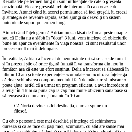
Rezultatele pe termen lung nu sunt influențate de câte o greșeală
ocazională. Fiecare greșeală trebuie interpretată ca o ocazie de
învățare. Atunci când îți acorzi permisiunea să faci greșeli, îți creezi
și strategia de revenire rapidă, astfel ajungi să dezvolți un sistem
puternic de suport pe termen lung.
Atunci când înțelegem că Adrian nu s-a lăsat de fumat peste noapte
sau că Delia nu a slăbit în ”doar” 3 luni, vom înțelege că obiceiurile
bune nu apar ca evenimente în viața noastră, ci sunt rezultatul unor
procese mult mai îndelungate.
În realitate, Adrian a încercat de nenumărate ori să se lase de fumat
și în prezent știe că orice țigară fumată îl va transforma din nou în
fumător, așa că este un efort susținut. Delia a încercat să slăbească în
ultimii 10 ani și toate experiențele acumulate au făcut-o să înțeleagă
că doar schimbarea comportamentului față de mâncare și mișcare o
poate ajuta, astfel că a urmat un program eficient, a avut încredere și
a reușit în 4 luni să pună cap la cap mai multe obiceiuri sănătoase și
să reușească ce nu a reușit înainte în 10 ani.
Călătoria devine astfel destinația, cum ar spune un
filosof.
Cu cât o persoană este mai deschisă și înțelege că schimbarea
durează și că se face cu pași mici, acumulați, cu atât are șanse mai
mari să se schimbe, să devină cum își dorește. Este nedrept față de