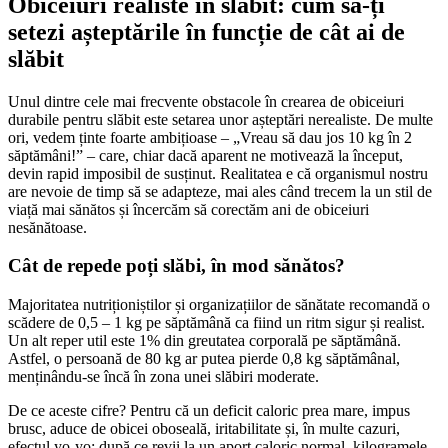
Obiceiuri realiste în slăbit: cum să-ți
setezi așteptările în funcție de cât ai de
slăbit
Unul dintre cele mai frecvente obstacole în crearea de obiceiuri
durabile pentru slăbit este setarea unor așteptări nerealiste. De multe
ori, vedem ținte foarte ambițioase – „Vreau să dau jos 10 kg în 2
săptămâni!” – care, chiar dacă aparent ne motivează la început,
devin rapid imposibil de susținut. Realitatea e că organismul nostru
are nevoie de timp să se adapteze, mai ales când trecem la un stil de
viață mai sănătos și încercăm să corectăm ani de obiceiuri
nesănătoase.
Cât de repede poți slăbi, în mod sănătos?
Majoritatea nutriționiștilor și organizațiilor de sănătate recomandă o
scădere de 0,5 – 1 kg pe săptămână ca fiind un ritm sigur și realist.
Un alt reper util este 1% din greutatea corporală pe săptămână.
Astfel, o persoană de 80 kg ar putea pierde 0,8 kg săptămânal,
menținându-se încă în zona unei slăbiri moderate.
De ce aceste cifre? Pentru că un deficit caloric prea mare, impus
brusc, aduce de obicei oboseală, iritabilitate și, în multe cazuri,
efectul yo-yo: după ce revii la un aport caloric normal, kilogramele