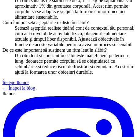
Un ritm sănătos de slăbit este de 0,5 – 1 kg pe săptămână sau
aproximativ 1% din greutatea corporală. Acest ritm permite
corpului să se adapteze și ajută la formarea unor obiceiuri
alimentare sustenabile.
Cum îmi pot seta așteptările realiste în slăbit?
Setează așteptări realiste ținând cont de contextul tău personal,
cum ar fi nivelul de activitate fizică, obiceiurile alimentare
actuale și timpul liber disponibil. Ajustează obiectivele în
funcție de aceste variabile pentru a avea un proces sustenabil.
De ce este important să susținem un ritm lent în slăbit?
Un ritm lent și constant în slăbit este mai eficient pe termen
lung, deoarece permite corpului să se obișnuiască cu
schimbările și reduce riscul de frustrări și renunțare. Acest ritm
ajută la formarea unor obiceiuri durabile.
Începe Ikanos
← Înapoi la blog
Ikanos