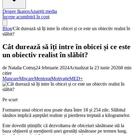
Despre Ikanos
Apariții media
Începe acum
Intră în cont
Blog
/
Cât durează să îți intre în obicei și ce este un obiectiv realist în
slăbit?
Cât durează să îți intre în obicei și ce este
un obiectiv realist în slăbit?
de
Natalia Cotruș
24 februarie 2024
Actualizat la
23 iunie 2026
8
min
citire
Mancare
Mișcare
Mentorat
Motivație
MED+
Pe scurt
Formarea unui obicei nou poate dura între 18 și 254 zile. Slăbitul
sănătos implică așteptări realiste și pierderea treptată a kilogramelor.
Este dovedit științific că dezvoltarea de obiceiuri sănătoase stă la
baza obținerii și menținerii unei greutăți sănătoase pe termen lung.