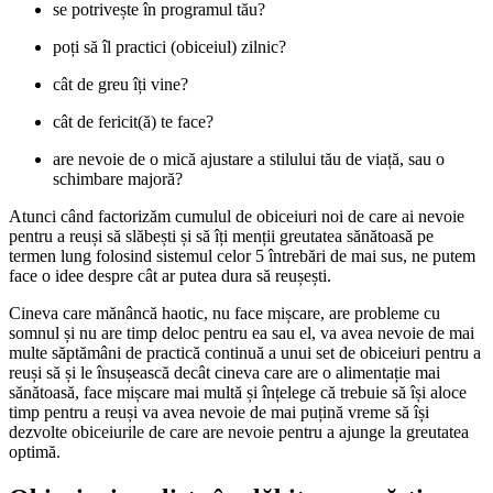
se potrivește în programul tău?
poți să îl practici (obiceiul) zilnic?
cât de greu îți vine?
cât de fericit(ă) te face?
are nevoie de o mică ajustare a stilului tău de viață, sau o
schimbare majoră?
Atunci când factorizăm cumulul de obiceiuri noi de care ai nevoie
pentru a reuși să slăbești și să îți menții greutatea sănătoasă pe
termen lung folosind sistemul celor 5 întrebări de mai sus, ne putem
face o idee despre cât ar putea dura să reușești.
Cineva care mănâncă haotic, nu face mișcare, are probleme cu
somnul și nu are timp deloc pentru ea sau el, va avea nevoie de mai
multe săptămâni de practică continuă a unui set de obiceiuri pentru a
reuși să și le însușească decât cineva care are o alimentație mai
sănătoasă, face mișcare mai multă și înțelege că trebuie să își aloce
timp pentru a reuși va avea nevoie de mai puțină vreme să își
dezvolte obiceiurile de care are nevoie pentru a ajunge la greutatea
optimă.