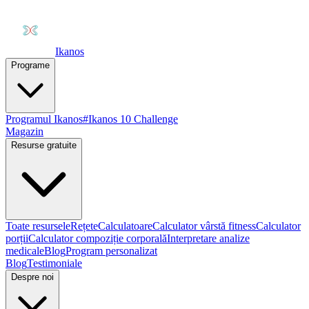
Ikanos
Programe
Programul Ikanos
#Ikanos 10 Challenge
Magazin
Resurse gratuite
Toate resursele
Rețete
Calculatoare
Calculator vârstă fitness
Calculator
porții
Calculator compoziție corporală
Interpretare analize
medicale
Blog
Program personalizat
Blog
Testimoniale
Despre noi