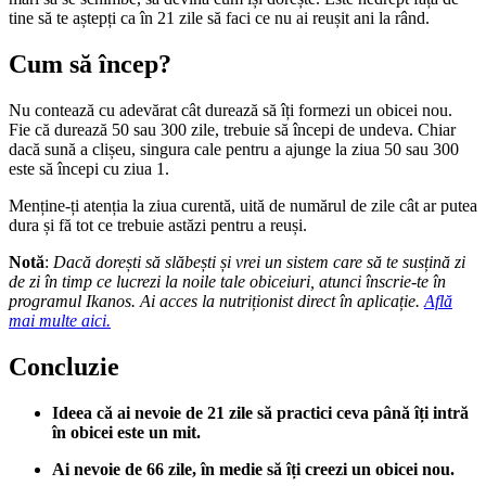
tine să te aștepți ca în 21 zile să faci ce nu ai reușit ani la rând.
Cum să încep?
Nu contează cu adevărat cât durează să îți formezi un obicei nou.
Fie că durează 50 sau 300 zile, trebuie să începi de undeva. Chiar
dacă sună a clișeu, singura cale pentru a ajunge la ziua 50 sau 300
este să începi cu ziua 1.
Menține-ți atenția la ziua curentă, uită de numărul de zile cât ar putea
dura și fă tot ce trebuie astăzi pentru a reuși.
Notă
:
Dacă dorești să slăbești și vrei un sistem care să te susțină zi
de zi în timp ce lucrezi la noile tale obiceiuri, atunci înscrie-te în
programul Ikanos. Ai acces la nutriționist direct în aplicație.
Află
mai multe aici.
Concluzie
Ideea că ai nevoie de 21 zile să practici ceva până îți intră
în obicei este un mit.
Ai nevoie de 66 zile, în medie să îți creezi un obicei nou.