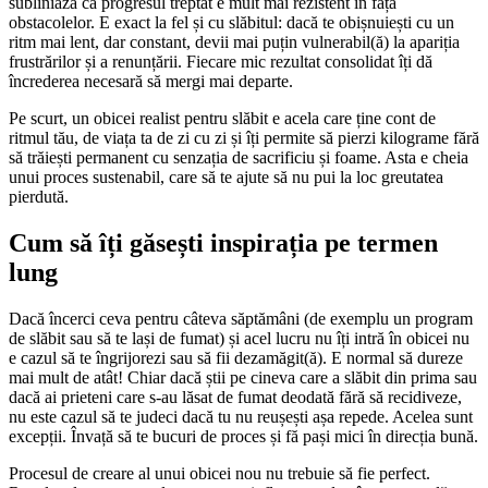
subliniază că progresul treptat e mult mai rezistent în fața
obstacolelor. E exact la fel și cu slăbitul: dacă te obișnuiești cu un
ritm mai lent, dar constant, devii mai puțin vulnerabil(ă) la apariția
frustrărilor și a renunțării. Fiecare mic rezultat consolidat îți dă
încrederea necesară să mergi mai departe.
Pe scurt, un obicei realist pentru slăbit e acela care ține cont de
ritmul tău, de viața ta de zi cu zi și îți permite să pierzi kilograme fără
să trăiești permanent cu senzația de sacrificiu și foame. Asta e cheia
unui proces sustenabil, care să te ajute să nu pui la loc greutatea
pierdută.
Cum să îți găsești inspirația pe termen
lung
Dacă încerci ceva pentru câteva săptămâni (de exemplu un program
de slăbit sau să te lași de fumat) și acel lucru nu îți intră în obicei nu
e cazul să te îngrijorezi sau să fii dezamăgit(ă). E normal să dureze
mai mult de atât! Chiar dacă știi pe cineva care a slăbit din prima sau
dacă ai prieteni care s-au lăsat de fumat deodată fără să recidiveze,
nu este cazul să te judeci dacă tu nu reușești așa repede. Acelea sunt
excepții. Învață să te bucuri de proces și fă pași mici în direcția bună.
Procesul de creare al unui obicei nou nu trebuie să fie perfect.