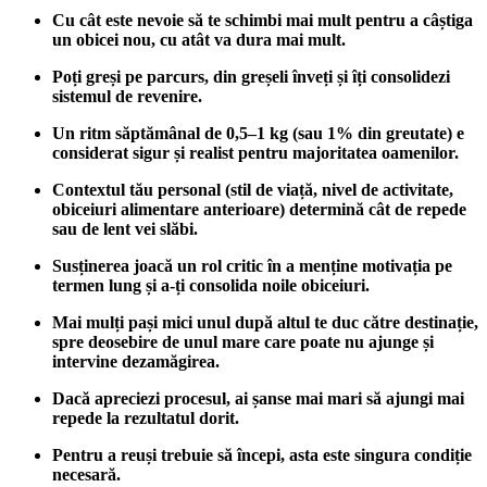
Cu cât este nevoie să te schimbi mai mult pentru a câștiga
un obicei nou, cu atât va dura mai mult.
Poți greși pe parcurs, din greșeli înveți și îți consolidezi
sistemul de revenire.
Un ritm săptămânal de 0,5–1 kg (sau 1% din greutate) e
considerat sigur și realist pentru majoritatea oamenilor.
Contextul tău personal (stil de viață, nivel de activitate,
obiceiuri alimentare anterioare) determină cât de repede
sau de lent vei slăbi.
Susținerea joacă un rol critic în a menține motivația pe
termen lung și a-ți consolida noile obiceiuri.
Mai mulți pași mici unul după altul te duc către destinație,
spre deosebire de unul mare care poate nu ajunge și
intervine dezamăgirea.
Dacă apreciezi procesul, ai șanse mai mari să ajungi mai
repede la rezultatul dorit.
Pentru a reuși trebuie să începi, asta este singura condiție
necesară.