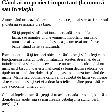
Când ai un proiect important (la muncă
sau în viață)
Atunci când urmează să predai un proiect ești mai stresat, iar stresul
și dieta nu se împacă prea bine.
Să îți propui să slăbești într-o perioadă stresantă la
lucru, sau înaintea unui eveniment important, sau când
numai ce ai avut un copil este ca și cum te-ai urca într-o
barcă, știind că se va scufunda.
Este important să îți formezi obiceiuri sănătoase și să înțelegi cum
funcționează creierul nostru în situațiile acestea stresante, de ce
întindem mâna să ronțăim ceva, de ce nu ne putem culca până nu
mâncăm 3 biscuiți, dar este ineficient să luăm decizii radicale, de
tipul: nu mai mănânc dulciuri, pâine, paste sau pizza începând de
mâine. Mâine sau poimâine când vei fi absorbit de lucru vei începe
să te compătimești și vei visa doar la o felie de pâine proaspătă, cu
coajă crocantă, unsă cu unt.
Cel mai înțelept este să aștepți să treacă perioada stresantă, sau să se
domolească apele, sau să mai crească bebelușul și atunci vei fi
pregătit(ă).