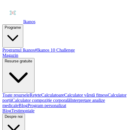
Ikanos
Programe
Programul Ikanos
#Ikanos 10 Challenge
Magazin
Resurse gratuite
Toate resursele
Rețete
Calculatoare
Calculator vârstă fitness
Calculator
porții
Calculator compoziție corporală
Interpretare analize
medicale
Blog
Program personalizat
Blog
Testimoniale
Despre noi