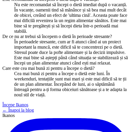
Nu este recomandat să începi o dietă imediat după o vacanță.
În vacanțe, oamenii tind să mănânce și să bea mai mult decât
de obicei, creând un efect de 'ultima cină'. Aceasta poate face
mai dificilă revenirea la un regim alimentar sănătos. Este mai
bine să te pregătești și să începi dieta într-o perioadă mai
stabilă.
De ce nu ar trebui să începem o dietă în perioade stresante?
În perioadele stresante, cum ar fi atunci când ai un proiect
important la muncă, este dificil să te concentrezi pe o dietă.
Stresul poate duce la pofte alimentare și la decizii impulsive.
Este mai bine să aștepți până când situația se stabilizează și să
începi un plan alimentar atunci când ești mai relaxat.
Care este cea mai bună zi pentru a începe o dietă?
Cea mai bună zi pentru a începe o dietă este luni. În
weekenduri, tentațiile sunt mai mari și este mai dificil să te ții
de un plan alimentar. Începând de luni, ai o săptămână
întreagă pentru a-ți forma obiceiuri sănătoase și a te adapta la
noul stil de viață.
Începe Ikanos
← Înapoi la blog
Ikanos