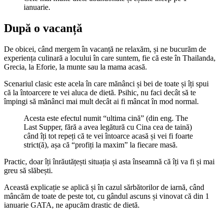
ianuarie.
După o vacanță
De obicei, când mergem în vacanță ne relaxăm, și ne bucurăm de
experiența culinară a locului în care suntem, fie că este în Thailanda,
Grecia, la Eforie, la munte sau la mama acasă.
Scenariul clasic este acela în care mănânci și bei de toate și îți spui
că la întoarcere te vei aluca de dietă. Psihic, nu faci decât să te
împingi să mănânci mai mult decât ai fi mâncat în mod normal.
Acesta este efectul numit “ultima cină” (din eng. The
Last Supper, fără a avea legătură cu Cina cea de taină)
când îți tot repeți că te vei întoarce acasă și vei fi foarte
strict(ă), așa că “profiți la maxim” la fiecare masă.
Practic, doar îți înrăutățești situația și asta înseamnă că îți va fi și mai
greu să slăbești.
Această explicație se aplică și în cazul sărbătorilor de iarnă, când
mâncăm de toate de peste tot, cu gândul ascuns și vinovat că din 1
ianuarie GATA, ne apucăm drastic de dietă.