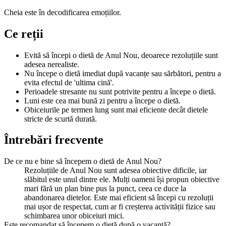
Cheia este în decodificarea emoțiilor.
Ce reții
Evită să începi o dietă de Anul Nou, deoarece rezoluțiile sunt
adesea nerealiste.
Nu începe o dietă imediat după vacanțe sau sărbători, pentru a
evita efectul de 'ultima cină'.
Perioadele stresante nu sunt potrivite pentru a începe o dietă.
Luni este cea mai bună zi pentru a începe o dietă.
Obiceiurile pe termen lung sunt mai eficiente decât dietele
stricte de scurtă durată.
Întrebări frecvente
De ce nu e bine să începem o dietă de Anul Nou?
Rezoluțiile de Anul Nou sunt adesea obiective dificile, iar
slăbitul este unul dintre ele. Mulți oameni își propun obiective
mari fără un plan bine pus la punct, ceea ce duce la
abandonarea dietelor. Este mai eficient să începi cu rezoluții
mai ușor de respectat, cum ar fi creșterea activității fizice sau
schimbarea unor obiceiuri mici.
Este recomandat să începem o dietă după o vacanță?