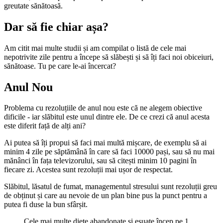
greutate sănătoasă.
Dar să fie chiar așa?
Am citit mai multe studii și am compilat o listă de cele mai
nepotrivite zile pentru a începe să slăbești și să îți faci noi obiceiuri,
sănătoase. Tu pe care le-ai încercat?
Anul Nou
Problema cu rezoluțiile de anul nou este că ne alegem obiective
dificile - iar slăbitul este unul dintre ele. De ce crezi că anul acesta
este diferit față de alți ani?
Ai putea să îți propui să faci mai multă mișcare, de exemplu să ai
minim 4 zile pe săptămână în care să faci 10000 pași, sau să nu mai
mănânci în fața televizorului, sau să citești minim 10 pagini în
fiecare zi. Acestea sunt rezoluții mai ușor de respectat.
Slăbitul, lăsatul de fumat, managementul stresului sunt rezoluții greu
de obținut și care au nevoie de un plan bine pus la punct pentru a
putea fi duse la bun sfârșit.
Cele mai multe diete abandonate și eșuate încep pe 1