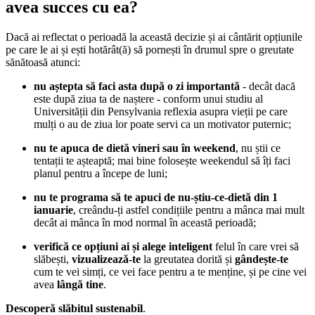
avea succes cu ea?
Dacă ai reflectat o perioadă la această decizie și ai cântărit opțiunile
pe care le ai și ești hotărât(ă) să pornești în drumul spre o greutate
sănătoasă atunci:
nu aștepta să faci asta după o zi importantă
- decât dacă
este după ziua ta de naștere - conform unui studiu al
Universității din Pensylvania reflexia asupra vieții pe care
mulți o au de ziua lor poate servi ca un motivator puternic;
nu te apuca de dietă vineri sau în weekend
, nu știi ce
tentații te așteaptă; mai bine folosește weekendul să îți faci
planul pentru a începe de luni;
nu te programa să te apuci de nu-știu-ce-dietă din 1
ianuarie
, creându-ți astfel condițiile pentru a mânca mai mult
decât ai mânca în mod normal în această perioadă;
verifică ce opțiuni ai și alege inteligent
felul în care vrei să
slăbești,
vizualizează-te
la greutatea dorită și
gândește-te
cum te vei simți, ce vei face pentru a te menține, și pe cine vei
avea
lângă tine
.
Descoperă slăbitul sustenabil
.