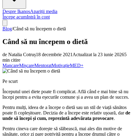
Despre Ikanos
Apariții media
Începe acum
Intră în cont
Blog
/
Când să nu începem o dietă
Când să nu începem o dietă
de
Natalia Cotruș
18 decembrie 2021
Actualizat la
23 iunie 2026
5
min citire
Mancare
Mișcare
Mentorat
Motivație
MED+
Pe scurt
Începutul unei diete poate fi complicat. Află când e mai bine să nu
începi pentru a evita eșecurile comune și a avea un plan de succes.
Pentru mulți, ideea de a începe o dietă sau un stil de viață sănătos
poate fi copleșitoare. Decizia de a începe este relativ ușoară, dar
de
unde să începi și cum, reprezintă adevărata provocare
.
Pentru cineva care dorește să slăbească, mai ales din motive de
sănătate, orice zi pare potrivită pentru a începe drumul către o