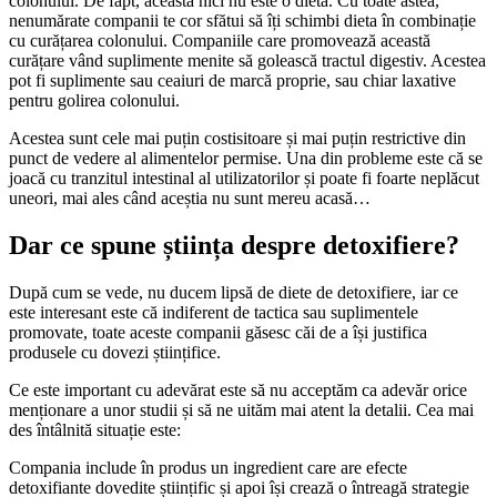
colonului. De fapt, aceasta nici nu este o dietă. Cu toate astea,
nenumărate companii te cor sfătui să îți schimbi dieta în combinație
cu curățarea colonului. Companiile care promovează această
curățare vând suplimente menite să golească tractul digestiv. Acestea
pot fi suplimente sau ceaiuri de marcă proprie, sau chiar laxative
pentru golirea colonului.
Acestea sunt cele mai puțin costisitoare și mai puțin restrictive din
punct de vedere al alimentelor permise. Una din probleme este că se
joacă cu tranzitul intestinal al utilizatorilor și poate fi foarte neplăcut
uneori, mai ales când aceștia nu sunt mereu acasă…
Dar ce spune știința despre detoxifiere?
După cum se vede, nu ducem lipsă de diete de detoxifiere, iar ce
este interesant este că indiferent de tactica sau suplimentele
promovate, toate aceste companii găsesc căi de a își justifica
produsele cu dovezi științifice.
Ce este important cu adevărat este să nu acceptăm ca adevăr orice
menționare a unor studii și să ne uităm mai atent la detalii. Cea mai
des întâlnită situație este:
Compania include în produs un ingredient care are efecte
detoxifiante dovedite științific și apoi își crează o întreagă strategie