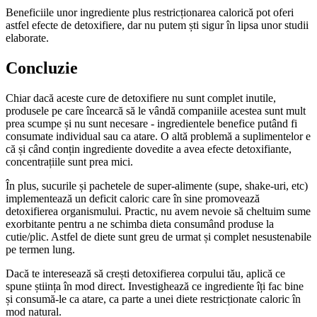
Beneficiile unor ingrediente plus restricționarea calorică pot oferi
astfel efecte de detoxifiere, dar nu putem ști sigur în lipsa unor studii
elaborate.
Concluzie
Chiar dacă aceste cure de detoxifiere nu sunt complet inutile,
produsele pe care încearcă să le vândă companiile acestea sunt mult
prea scumpe și nu sunt necesare - ingredientele benefice putând fi
consumate individual sau ca atare. O altă problemă a suplimentelor e
că și când conțin ingrediente dovedite a avea efecte detoxifiante,
concentrațiile sunt prea mici.
În plus, sucurile și pachetele de super-alimente (supe, shake-uri, etc)
implementează un deficit caloric care în sine promovează
detoxifierea organismului. Practic, nu avem nevoie să cheltuim sume
exorbitante pentru a ne schimba dieta consumând produse la
cutie/plic. Astfel de diete sunt greu de urmat și complet nesustenabile
pe termen lung.
Dacă te interesează să crești detoxifierea corpului tău, aplică ce
spune știința în mod direct. Investighează ce ingrediente îți fac bine
și consumă-le ca atare, ca parte a unei diete restricționate caloric în
mod natural.