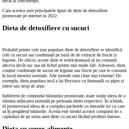
decât al concurenței.
Cam acestea sunt principalele tipuri de diete de detoxifiere
promovate pe internet in 2022:
Dieta de detoxifiere cu sucuri
Probabil printre cele mai populare diete de detoxifiere se identifică
cele cu sucuri sau combinații pe bază de de extracte de fructe și
legume. De obicei, aceste diete te restricționează să nu consumi
altceva decât suc sau alt lichid pentru mai multe zile. Adeseori, dieta
conține combinații de sucuri de legume sau fructe pe care le consumi
în locul meselor normale. Alte metode sunt chiar mai extreme! De
exemplu, dieta populara incă a lui Beyonce cu limonadă cu piper și
miere sau sirop de arțar.
Indiferent de conținutul băuturilor promovate, toate susțin ideea de a
elimina mâncarea normală pe perioada dietei respective. În schimb,
iti promovează ideea de a cumpăra pachetele cu mixurile lor cu care
să îți pregătești băuturile. Acesta este modul acestor companii de a
capitaliza de pe urma unei diete cu sucuri făcând profituri imense.
Dieta cu super-alimente