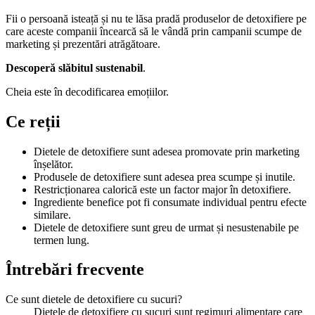
Fii o persoană isteață și nu te lăsa pradă produselor de detoxifiere pe
care aceste companii încearcă să le vândă prin campanii scumpe de
marketing și prezentări atrăgătoare.
Descoperă slăbitul sustenabil
.
Cheia este în decodificarea emoțiilor.
Ce reții
Dietele de detoxifiere sunt adesea promovate prin marketing
înșelător.
Produsele de detoxifiere sunt adesea prea scumpe și inutile.
Restricționarea calorică este un factor major în detoxifiere.
Ingrediente benefice pot fi consumate individual pentru efecte
similare.
Dietele de detoxifiere sunt greu de urmat și nesustenabile pe
termen lung.
Întrebări frecvente
Ce sunt dietele de detoxifiere cu sucuri?
Dietele de detoxifiere cu sucuri sunt regimuri alimentare care