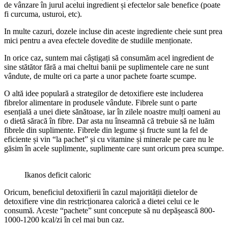
de vânzare în jurul acelui ingredient și efectelor sale benefice (poate
fi curcuma, usturoi, etc).
In multe cazuri, dozele incluse din aceste ingrediente cheie sunt prea
mici pentru a avea efectele dovedite de studiile menționate.
In orice caz, suntem mai câștigați să consumăm acel ingredient de
sine stătător fără a mai cheltui banii pe suplimentele care ne sunt
vândute, de multe ori ca parte a unor pachete foarte scumpe.
O altă idee populară a strategilor de detoxifiere este includerea
fibrelor alimentare in produsele vândute. Fibrele sunt o parte
esențială a unei diete sănătoase, iar în zilele noastre mulți oameni au
o dietă săracă în fibre. Dar asta nu înseamnă că trebuie să ne luăm
fibrele din suplimente. Fibrele din legume și fructe sunt la fel de
eficiente și vin “la pachet” și cu vitamine și minerale pe care nu le
găsim în acele suplimente, suplimente care sunt oricum prea scumpe.
Ikanos deficit caloric
Oricum, beneficiul detoxifierii în cazul majorității dietelor de
detoxifiere vine din restricționarea calorică a dietei celui ce le
consumă. Aceste “pachete” sunt concepute să nu depășească 800-
1000-1200 kcal/zi în cel mai bun caz.