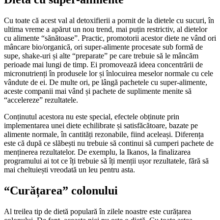
Cu toate că acest val al detoxifierii a pornit de la dietele cu sucuri, în
ultima vreme a apărut un nou trend, mai puțin restrictiv, al dietelor
cu alimente “sănătoase”. Practic, promotorii acestor diete ne vând ori
mâncare bio/organică, ori super-alimente procesate sub formă de
supe, shake-uri și alte “preparate” pe care trebuie să le mâncăm
perioade mai lungi de timp. Ei promovează ideea concentrării de
micronutrienți în produsele lor și înlocuirea meselor normale cu cele
vândute de ei. De multe ori, pe lângă pachetele cu super-alimente,
aceste companii mai vând și pachete de suplimente menite să
“accelereze” rezultatele.
Conținutul acestora nu este special, efectele obținute prin
implementarea unei diete echilibrate și satisfăcătoare, bazate pe
alimente normale, în cantități rezonabile, fiind aceleași. Diferența
este că după ce slăbești nu trebuie să continui să cumperi pachete de
menținerea rezultatelor. De exemplu, la Ikanos, la finalizarea
programului ai tot ce îți trebuie să îți menții ușor rezultatele, fără să
mai cheltuiești vreodată un leu pentru asta.
“Curățarea” colonului
Al treilea tip de dietă populară în zilele noastre este curățarea