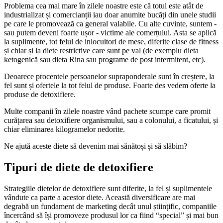
Problema cea mai mare în zilele noastre este că totul este atât de
industrializat și comercianții iau doar anumite bucăți din unele studii
pe care le promovează ca general valabile. Cu alte cuvinte, suntem -
sau putem deveni foarte ușor - victime ale comerțului. Asta se aplică
la suplimente, tot felul de inlocuitori de mese, diferite clase de fitness
și chiar și la diete restrictive care sunt pe val (de exemplu dieta
ketogenică sau dieta Rina sau programe de post intermitent, etc).
Deoarece procentele persoanelor supraponderale sunt în creștere, la
fel sunt și ofertele la tot felul de produse. Foarte des vedem oferte la
produse de detoxifiere.
Multe companii în zilele noastre vând pachete scumpe care promit
curățarea sau detoxifiere organismului, sau a colonului, a ficatului, și
chiar eliminarea kilogramelor nedorite.
Ne ajută aceste diete să devenim mai sănătoși și să slăbim?
Tipuri de diete de detoxifiere
Strategiile dietelor de detoxifiere sunt diferite, la fel și suplimentele
vândute ca parte a acestor diete. Această diversificare are mai
degrabă un fundament de marketing decât unul științific, companiile
încercând să își promoveze produsul lor ca fiind “special” și mai bun