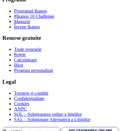
Programul Ikanos
#Ikanos 10 Challenge
Magazin
Începe Ikanos
Resurse gratuite
Toate resursele
Rețete
Calculatoare
Blog
Program personalizat
Legal
Termeni și condiții
Confidențialitate
Cookies
ANPC
SOL – Soluționarea online a litigiilor
SAL – Soluționare Alternativă a Litigiilor