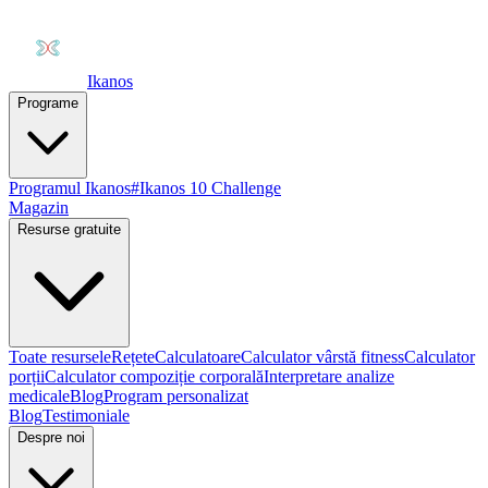
Ikanos
Programe
Programul Ikanos
#Ikanos 10 Challenge
Magazin
Resurse gratuite
Toate resursele
Rețete
Calculatoare
Calculator vârstă fitness
Calculator
porții
Calculator compoziție corporală
Interpretare analize
medicale
Blog
Program personalizat
Blog
Testimoniale
Despre noi