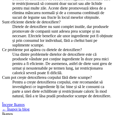
te restricționează să consumi doar sucuri sau alte lichide
pentru mai multe zile. Aceste diete promovează ideea de a
elimina mâncarea normală și de a consuma combinații de
sucuri de legume sau fructe în locul meselor obișnuite.
Sunt eficiente dietele de detoxifiere?
Dietele de detoxifiere nu sunt complet inutile, dar produsele
promovate de companii sunt adesea prea scumpe și nu
necesare. Efectele benefice ale unor ingrediente pot fi obținute
și prin consumul lor individual, fără a cheltui bani pe
suplimente scumpe.
Ce probleme pot apărea cu dietele de detoxifiere?
Una dintre problemele dietelor de detoxifiere este că
produsele vândute pot conține ingrediente în doze prea mici
pentru a fi eficiente. De asemenea, astfel de diete sunt greu de
urmat și nesustenabile pe termen lung, iar restricționarea
calorică severă poate fi dificilă.
Cum pot crește detoxifierea corpului fără diete scumpe?
Pentru a crește detoxifierea corpului, este recomandat să
investighezi ce ingrediente îți fac bine și să le consumi ca
parte a unei diete echilibrate și restricționate caloric în mod
natural, fără a te lăsa pradă produselor scumpe de detoxifiere.
Începe Ikanos
← Înapoi la blog
Ikanos