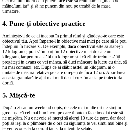
Cel mai bun lucru ce îl putem face este să renunțăm la „încep de
mâine/luni iar” și să ne punem din nou pe treabă de la masa
următore.
4. Pune-ți obiective practice
Amintește-ți de ce ai început în primul rând și gândește-te care este
obiectivul tău. Apoi împarte-l în obiective mai mici pe care să le poți
îndeplini în fiecare zi. De exemplu, dacă obiectivul este să slăbești
12 kilograme, poți să împarți în 12 obiective mici de câte un
kilogram, iar pentru a slăbi un kilogram știi că zilnic trebuie să îți
pregătești în avans ce vei mânca, să duci mâncare la lucru cu tine, să
nu mai comanzi, etc. După ce ai slăbit astfel un kilogram, ai o
unitate de măsură relativă pe care o repeți de încă 12 ori. Abordarea
aceasta granulară te ajut mai mult decât crezi în a sta pe traiectoria
dorită.
5. Mișcă-te
După o zi sau un weekend copis, de cele mai multe ori ne simțim
greoi așa că cel mai bun lucru pe care îl putem face imediat este să
ne mișcăm. Nu e nevoie să mergi să alergi 10 ture de parc, dar dacă
poți să ieși la o plimbare de o oră cu siguranță te vei simți mai bine și
te vei reconecta la corpul tău și la intențiile setate.