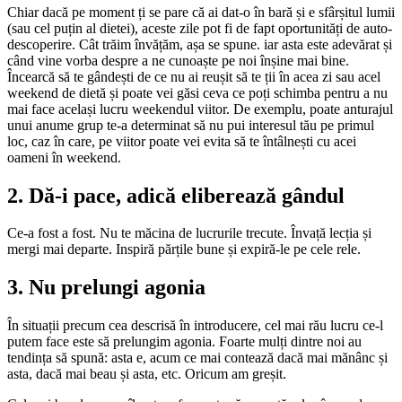
Chiar dacă pe moment ți se pare că ai dat-o în bară și e sfârșitul lumii
(sau cel puțin al dietei), aceste zile pot fi de fapt oportunități de auto-
descoperire. Cât trăim învățăm, așa se spune. iar asta este adevărat și
când vine vorba despre a ne cunoaște pe noi înșine mai bine.
Încearcă să te gândești de ce nu ai reușit să te ții în acea zi sau acel
weekend de dietă și poate vei găsi ceva ce poți schimba pentru a nu
mai face același lucru weekendul viitor. De exemplu, poate anturajul
unui anume grup te-a determinat să nu pui interesul tău pe primul
loc, caz în care, pe viitor poate vei evita să te întâlnești cu acei
oameni în weekend.
2. Dă-i pace, adică eliberează gândul
Ce-a fost a fost. Nu te măcina de lucrurile trecute. Învață lecția și
mergi mai departe. Inspiră părțile bune și expiră-le pe cele rele.
3. Nu prelungi agonia
În situații precum cea descrisă în introducere, cel mai rău lucru ce-l
putem face este să prelungim agonia. Foarte mulți dintre noi au
tendința să spună: asta e, acum ce mai contează dacă mai mănânc și
asta, dacă mai beau și asta, etc. Oricum am greșit.