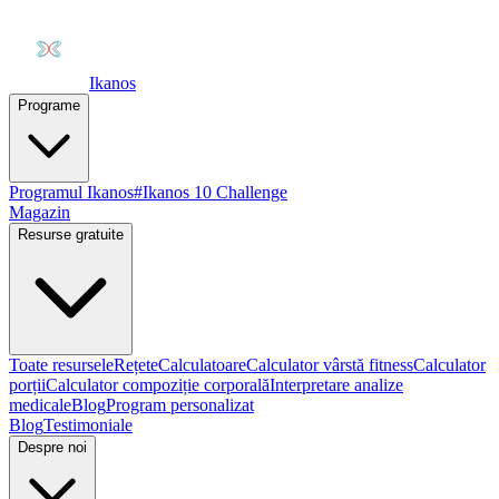
Ikanos
Programe
Programul Ikanos
#Ikanos 10 Challenge
Magazin
Resurse gratuite
Toate resursele
Rețete
Calculatoare
Calculator vârstă fitness
Calculator
porții
Calculator compoziție corporală
Interpretare analize
medicale
Blog
Program personalizat
Blog
Testimoniale
Despre noi