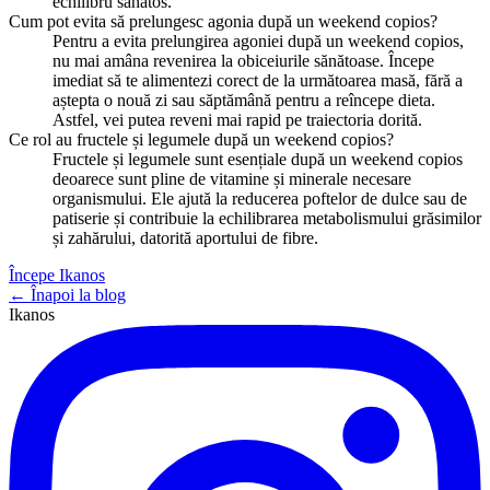
echilibru sănătos.
Cum pot evita să prelungesc agonia după un weekend copios?
Pentru a evita prelungirea agoniei după un weekend copios,
nu mai amâna revenirea la obiceiurile sănătoase. Începe
imediat să te alimentezi corect de la următoarea masă, fără a
aștepta o nouă zi sau săptămână pentru a reîncepe dieta.
Astfel, vei putea reveni mai rapid pe traiectoria dorită.
Ce rol au fructele și legumele după un weekend copios?
Fructele și legumele sunt esențiale după un weekend copios
deoarece sunt pline de vitamine și minerale necesare
organismului. Ele ajută la reducerea poftelor de dulce sau de
patiserie și contribuie la echilibrarea metabolismului grăsimilor
și zahărului, datorită aportului de fibre.
Începe Ikanos
← Înapoi la blog
Ikanos