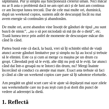
săptămână. Pur și simplu așa funcționează creierul uman. Nici măcar
nu ar fi asta o problemă dacă ne-am opri aici și de luni am continua
ce am început lunea trecută. Dar de cele mai multe ori, duminică,
după un weekend copios, suntem atât de descurajați încât nu mai
avem energie să continuăm și abandonăm.
De multe ori, acest abandon vine însoțit de gânduri de tipul „nu sunt
bun/ă de nimic”, „nu o să pot niciodată să mă țin de o dietă”, etc.
Toată lumea trece prin astfel de momente de descurajare măcar din
când în când.
Partea bună este că dacă, la bază, vrei să îți schimbi stilul de viață
atunci aceste gânduri limitative pur și simplu nu își au locul și trebuie
să le elimini. Este ca și cum ai merge cu mașina pe un drum cu
gropi. Câteodată poți să le eviți, alte dăți nu poți să le eviți. Iar atunci
când dai într-o groapă nu te întorci din drum, nu? Mergi înainte
încercând să conduci cu atenție mai mare. Exact asta trebuie să faci
și când ai câte un weekend copios care pare să îți saboteze eforturile.
Am pregătit un ghid scurt care să te ajute să depășești mai ușor zilele
sau weekendurile care nu ți-au ieșit cum ți-ai dorit din punct de
vedere al aderenței la dietă.
1. Reflectă