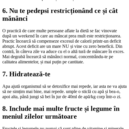
6. Nu te pedepsi restricționând ce și cât
mănânci
O practică de care multe persoane aflate la dietă se fac vinovate
după un weekend în care au mâncat prea mult este restricționarea.
Practic încearcă să compenseze excesul de calorii printr-un deficit
abrupt. Acest deficit are un mare NU și vine cu zero beneficii. Din
contră, în câteva zile va aduce cu el o altă tură de mâncare în exces.
Mai degrabă încearcă să mănânci normal, concentrându-te pe
calitatea alimentelor, și mai puțin pe cantitate.
7. Hidratează-te
Apa ajută organismul să se detoxifice mai repede, iar asta ne va ajuta
să ne simțim mai bine, mai repede. umple o sticlă cu apă și bea-o,
apoi alta, până jungi să bei în jur de 40ml de apă/kg corp într-o zi.
8. Include mai multe fructe și legume în
meniul zilelor următoare
Fructele și legumele nu numai că sunt pline de vitamine și minerale