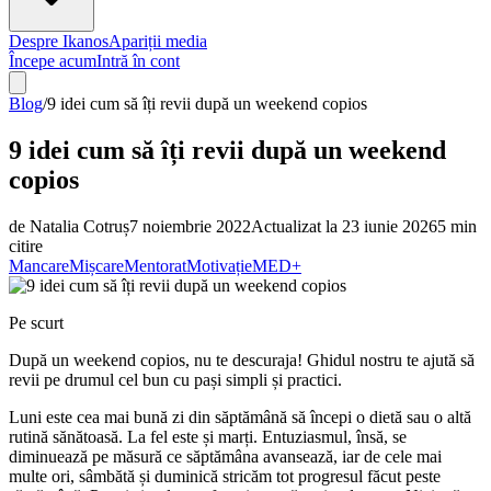
Despre Ikanos
Apariții media
Începe acum
Intră în cont
Blog
/
9 idei cum să îți revii după un weekend copios
9 idei cum să îți revii după un weekend
copios
de
Natalia Cotruș
7 noiembrie 2022
Actualizat la
23 iunie 2026
5
min
citire
Mancare
Mișcare
Mentorat
Motivație
MED+
Pe scurt
După un weekend copios, nu te descuraja! Ghidul nostru te ajută să
revii pe drumul cel bun cu pași simpli și practici.
Luni este cea mai bună zi din săptămână să începi o dietă sau o altă
rutină sănătoasă. La fel este și marți. Entuziasmul, însă, se
diminuează pe măsură ce săptămâna avansează, iar de cele mai
multe ori, sâmbătă și duminică stricăm tot progresul făcut peste