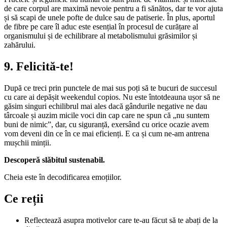
de care corpul are maximă nevoie pentru a fi sănătos, dar te vor ajuta
și să scapi de unele pofte de dulce sau de patiserie. În plus, aportul
de fibre pe care îl aduc este esențial în procesul de curățare al
organismului și de echilibrare al metabolismului grăsimilor și
zahărului.
9. Felicită-te!
După ce treci prin punctele de mai sus poți să te bucuri de succesul
cu care ai depășit weekendul copios. Nu este întotdeauna ușor să ne
găsim singuri echilibrul mai ales dacă gândurile negative ne dau
târcoale și auzim micile voci din cap care ne spun că „nu suntem
buni de nimic”, dar, cu siguranță, exersând cu orice ocazie avem
vom deveni din ce în ce mai eficienți. E ca și cum ne-am antrena
mușchii minții.
Descoperă slăbitul sustenabil.
Cheia este în decodificarea emoțiilor.
Ce reții
Reflectează asupra motivelor care te-au făcut să te abați de la