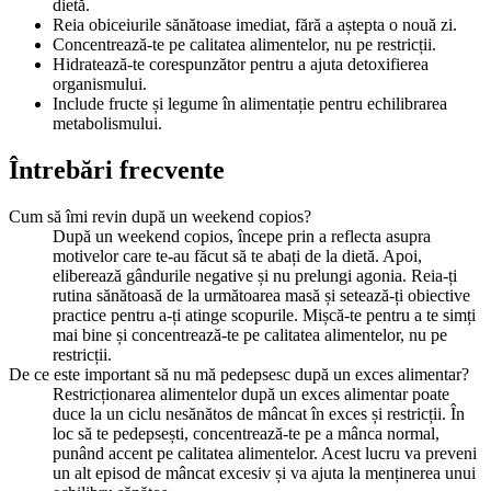
dietă.
Reia obiceiurile sănătoase imediat, fără a aștepta o nouă zi.
Concentrează-te pe calitatea alimentelor, nu pe restricții.
Hidratează-te corespunzător pentru a ajuta detoxifierea
organismului.
Include fructe și legume în alimentație pentru echilibrarea
metabolismului.
Întrebări frecvente
Cum să îmi revin după un weekend copios?
După un weekend copios, începe prin a reflecta asupra
motivelor care te-au făcut să te abați de la dietă. Apoi,
eliberează gândurile negative și nu prelungi agonia. Reia-ți
rutina sănătoasă de la următoarea masă și setează-ți obiective
practice pentru a-ți atinge scopurile. Mișcă-te pentru a te simți
mai bine și concentrează-te pe calitatea alimentelor, nu pe
restricții.
De ce este important să nu mă pedepsesc după un exces alimentar?
Restricționarea alimentelor după un exces alimentar poate
duce la un ciclu nesănătos de mâncat în exces și restricții. În
loc să te pedepsești, concentrează-te pe a mânca normal,
punând accent pe calitatea alimentelor. Acest lucru va preveni
un alt episod de mâncat excesiv și va ajuta la menținerea unui