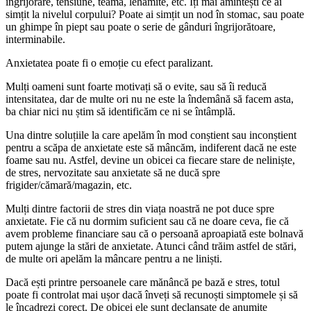
îngrijorare, tensiune, teamă, lehamite, etc. Îți mai amintești ce ai
simțit la nivelul corpului? Poate ai simțit un nod în stomac, sau poate
un ghimpe în piept sau poate o serie de gânduri îngrijorătoare,
interminabile.
Anxietatea poate fi o emoție cu efect paralizant.
Mulți oameni sunt foarte motivați să o evite, sau să îi reducă
intensitatea, dar de multe ori nu ne este la îndemână să facem asta,
ba chiar nici nu știm să identificăm ce ni se întâmplă.
Una dintre soluțiile la care apelăm în mod conștient sau inconștient
pentru a scăpa de anxietate este să mâncăm, indiferent dacă ne este
foame sau nu. Astfel, devine un obicei ca fiecare stare de neliniște,
de stres, nervozitate sau anxietate să ne ducă spre
frigider/cămară/magazin, etc.
Mulți dintre factorii de stres din viața noastră ne pot duce spre
anxietate. Fie că nu dormim suficient sau că ne doare ceva, fie că
avem probleme financiare sau că o persoană aproapiată este bolnavă
putem ajunge la stări de anxietate. Atunci când trăim astfel de stări,
de multe ori apelăm la mâncare pentru a ne liniști.
Dacă ești printre persoanele care mănâncă pe bază e stres, totul
poate fi controlat mai ușor dacă înveți să recunoști simptomele și să
le încadrezi corect. De obicei ele sunt declanșate de anumite