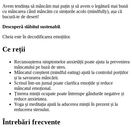
Avem tendința să mâncăm mai puțin și să avem o legătură mai bună
cu mâncarea când mâncăm cu simțurile acolo (mindfully), așa că
bucură-te de desert!
Descoperă slăbitul sustenabil
.
Cheia este în decodificarea emoțiilor.
Ce reții
Recunoașterea simptomelor anxietății poate ajuta la prevenirea
mâncatului pe bază de stres.
Mâncatul conștient (mindful eating) ajută la controlul porțiilor
și la savurarea mâncării.
Scrisul într-un jurnal poate clarifica emoțiile și reduce
mâncatul emoțional.
Ținerea minții ocupate poate întrerupe gândurile negative și
reduce anxietatea.
Yoga și meditația ajută la aducerea minții în prezent și la
reducerea stresului.
Întrebări frecvente