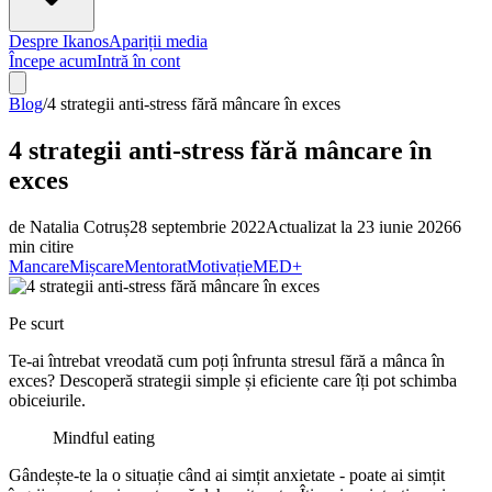
Despre Ikanos
Apariții media
Începe acum
Intră în cont
Blog
/
4 strategii anti-stress fără mâncare în exces
4 strategii anti-stress fără mâncare în
exces
de
Natalia Cotruș
28 septembrie 2022
Actualizat la
23 iunie 2026
6
min citire
Mancare
Mișcare
Mentorat
Motivație
MED+
Pe scurt
Te-ai întrebat vreodată cum poți înfrunta stresul fără a mânca în
exces? Descoperă strategii simple și eficiente care îți pot schimba
obiceiurile.
Mindful eating
Gândește-te la o situație când ai simțit anxietate - poate ai simțit