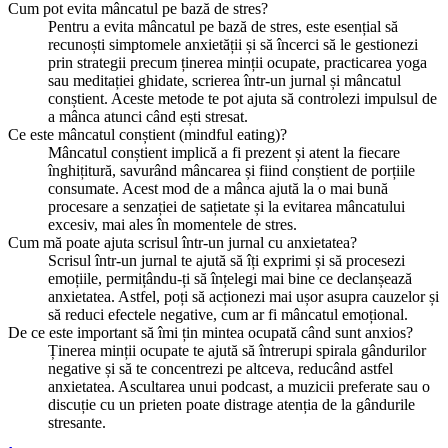
Cum pot evita mâncatul pe bază de stres?
Pentru a evita mâncatul pe bază de stres, este esențial să
recunoști simptomele anxietății și să încerci să le gestionezi
prin strategii precum ținerea minții ocupate, practicarea yoga
sau meditației ghidate, scrierea într-un jurnal și mâncatul
conștient. Aceste metode te pot ajuta să controlezi impulsul de
a mânca atunci când ești stresat.
Ce este mâncatul conștient (mindful eating)?
Mâncatul conștient implică a fi prezent și atent la fiecare
înghițitură, savurând mâncarea și fiind conștient de porțiile
consumate. Acest mod de a mânca ajută la o mai bună
procesare a senzației de sațietate și la evitarea mâncatului
excesiv, mai ales în momentele de stres.
Cum mă poate ajuta scrisul într-un jurnal cu anxietatea?
Scrisul într-un jurnal te ajută să îți exprimi și să procesezi
emoțiile, permițându-ți să înțelegi mai bine ce declanșează
anxietatea. Astfel, poți să acționezi mai ușor asupra cauzelor și
să reduci efectele negative, cum ar fi mâncatul emoțional.
De ce este important să îmi țin mintea ocupată când sunt anxios?
Ținerea minții ocupate te ajută să întrerupi spirala gândurilor
negative și să te concentrezi pe altceva, reducând astfel
anxietatea. Ascultarea unui podcast, a muzicii preferate sau o
discuție cu un prieten poate distrage atenția de la gândurile
stresante.