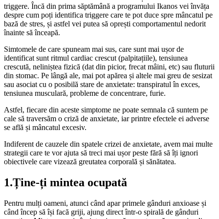
triggere. Încă din prima săptămână a programului Ikanos vei învăța
despre cum poți identifica triggere care te pot duce spre mâncatul pe
bază de stres, și astfel vei putea să oprești comportamentul nedorit
înainte să înceapă.
Simtomele de care spuneam mai sus, care sunt mai ușor de
identificat sunt ritmul cardiac crescut (palpitațiile), tensiunea
crescută, neliniștea fizică (dat din picior, frecat mâini, etc) sau fluturii
din stomac. Pe lângă ale, mai pot apărea și altele mai greu de sesizat
sau asociat cu o posibilă stare de anxietate: transpiratul în exces,
tensiunea musculară, probleme de concentrare, furie.
Astfel, fiecare din aceste simptome ne poate semnala că suntem pe
cale să traversăm o criză de anxietate, iar printre efectele ei adverse
se află și mâncatul excesiv.
Indiferent de cauzele din spatele crizei de anxietate, avem mai multe
strategii care te vor ajuta să treci mai ușor peste fără să îți ignori
obiectivele care vizează greutatea corporală și sănătatea.
1.Ține-ți mintea ocupată
Pentru mulți oameni, atunci când apar primele gânduri anxioase și
când încep să își facă griji, ajung direct într-o spirală de gânduri