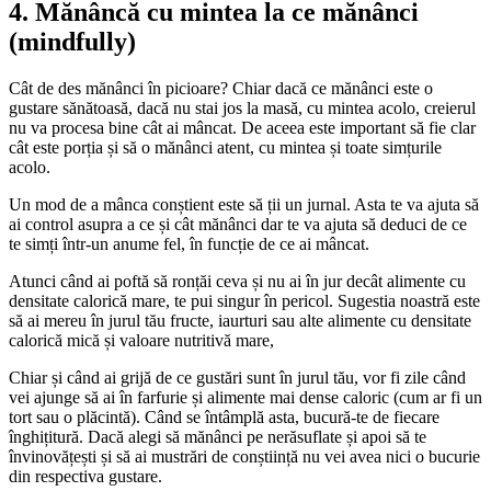
4. Mănâncă cu mintea la ce mănânci
(mindfully)
Cât de des mănânci în picioare? Chiar dacă ce mănânci este o
gustare sănătoasă, dacă nu stai jos la masă, cu mintea acolo, creierul
nu va procesa bine cât ai mâncat. De aceea este important să fie clar
cât este porția și să o mănânci atent, cu mintea și toate simțurile
acolo.
Un mod de a mânca conștient este să ții un jurnal. Asta te va ajuta să
ai control asupra a ce și cât mănânci dar te va ajuta să deduci de ce
te simți într-un anume fel, în funcție de ce ai mâncat.
Atunci când ai poftă să ronțăi ceva și nu ai în jur decât alimente cu
densitate calorică mare, te pui singur în pericol. Sugestia noastră este
să ai mereu în jurul tău fructe, iaurturi sau alte alimente cu densitate
calorică mică și valoare nutritivă mare,
Chiar și când ai grijă de ce gustări sunt în jurul tău, vor fi zile când
vei ajunge să ai în farfurie și alimente mai dense caloric (cum ar fi un
tort sau o plăcintă). Când se întâmplă asta, bucură-te de fiecare
înghițitură. Dacă alegi să mănânci pe nerăsuflate și apoi să te
învinovățești și să ai mustrări de conștiință nu vei avea nici o bucurie
din respectiva gustare.