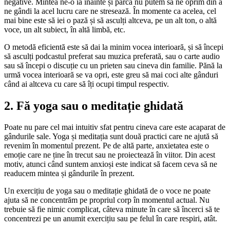
negative. Mintea ne-o ia înainte și parcă nu putem să ne oprim din a
ne gândi la acel lucru care ne stresează. În momente ca acelea, cel
mai bine este să iei o pază și să asculți altceva, pe un alt ton, o altă
voce, un alt subiect, în altă limbă, etc.
O metodă eficientă este să dai la minim vocea interioară, și să începi
să asculți podcastul preferat sau muzica preferată, sau o carte audio
sau să începi o discuție cu un prieten sau cineva din familie. Pănă la
urmă vocea interioară se va opri, este greu să mai coci alte gânduri
când ai altceva cu care să îți ocupi timpul respectiv.
2. Fă yoga sau o meditație ghidată
Poate nu pare cel mai intuitiv sfat pentru cineva care este acaparat de
gândurile sale. Yoga și meditația sunt două practici care ne ajută să
revenim în momentul prezent. Pe de altă parte, anxietatea este o
emoție care ne ține în trecut sau ne proiectează în viitor. Din acest
motiv, atunci când suntem anxioși este indicat să facem ceva să ne
readucem mintea și gândurile în prezent.
Un exercițiu de yoga sau o meditație ghidată de o voce ne poate
ajuta să ne concentrăm pe propriul corp în momentul actual. Nu
trebuie să fie nimic complicat, câteva minute în care să încerci să te
concentrezi pe un anumit exercițiu sau pe felul în care respiri, atât.