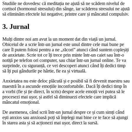
Studiile ne dovedesc că meditația ne ajută să ne scădem nivelul de
cortisol (hormonul stresului) din sânge, iar scăderea stresului ne ajută
să eliminăm efectele lui negative, printre care și mâncatul compulsiv.
3. Jurnal
Mulți dintre noi am avut la un moment dat din viață un jurnal.
Obiceiul de a scrie într-un jurnal este unul dintre cele mai bune pe
care îl putem folosi pentru a ne „răcori” atunci când suntem copleșiți
de anxietate. Scrie tot ce îți trece prin minte într-un caiet sau într-o
notiță pe telefon ori computer, sau chiar într-un jurnal online. Te va
surprinde, cu siguranță, ce vei descoperi atunci când îți dedici timp
să îți pui gândurile pe hârtie, fie ea și virtuală.
Anxietatea nu este deloc plăcută și e posibil să fi devenit maestru sau
maestră în a ascunde emoțiile inconfortabile. Dacă îți dedici timp în
a vorbi (fie și ție direct, în scris) despre acele emoții vei putea să le
procesezi mai ușor, și astfel să diminuezi efectele care implică
mâncatul emoțional.
De asemenea, când scrii într-un jurnal despre ce și cum simți când
ești anxios sau anxioasă poți să înțelegi mai bine ce te face să ajungi
în starea asta și să acționezi mai ușor, direct la sursă.