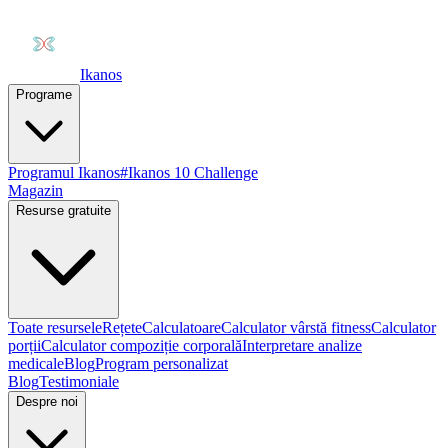
Ikanos
Programe
Programul Ikanos
#Ikanos 10 Challenge
Magazin
Resurse gratuite
Toate resursele
Rețete
Calculatoare
Calculator vârstă fitness
Calculator
porții
Calculator compoziție corporală
Interpretare analize
medicale
Blog
Program personalizat
Blog
Testimoniale
Despre noi