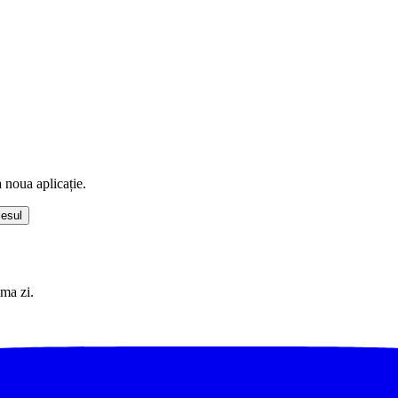
 noua aplicație.
cesul
ima zi.