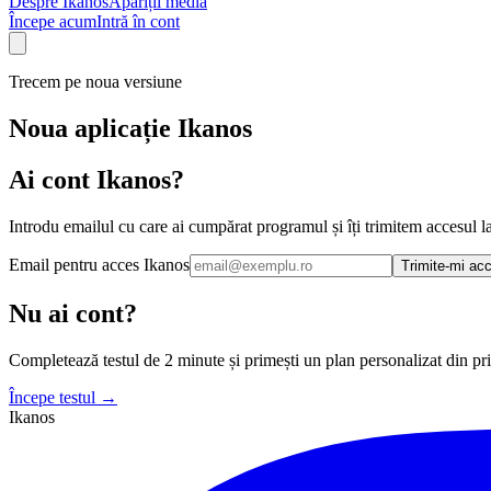
Despre Ikanos
Apariții media
Începe acum
Intră în cont
Trecem pe noua versiune
Noua aplicație Ikanos
Ai cont Ikanos?
Introdu emailul cu care ai cumpărat programul și îți trimitem accesul la
Email pentru acces Ikanos
Trimite-mi ac
Nu ai cont?
Completează testul de 2 minute și primești un plan personalizat din pr
Începe testul →
Ikanos