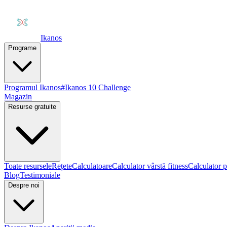
Ikanos
Programe
Programul Ikanos
#Ikanos 10 Challenge
Magazin
Resurse gratuite
Toate resursele
Rețete
Calculatoare
Calculator vârstă fitness
Calculator p
Blog
Testimoniale
Despre noi