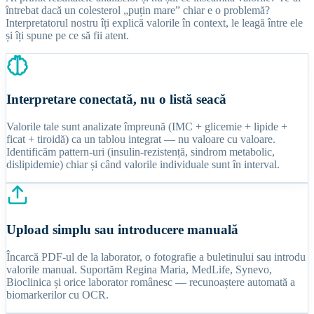
întrebat dacă un colesterol „puțin mare” chiar e o problemă?
Interpretatorul nostru îți explică valorile în context, le leagă între ele
și îți spune pe ce să fii atent.
Interpretare conectată, nu o listă seacă
Valorile tale sunt analizate împreună (IMC + glicemie + lipide +
ficat + tiroidă) ca un tablou integrat — nu valoare cu valoare.
Identificăm pattern-uri (insulin-rezistență, sindrom metabolic,
dislipidemie) chiar și când valorile individuale sunt în interval.
Upload simplu sau introducere manuală
Încarcă PDF-ul de la laborator, o fotografie a buletinului sau introdu
valorile manual. Suportăm Regina Maria, MedLife, Synevo,
Bioclinica și orice laborator românesc — recunoaștere automată a
biomarkerilor cu OCR.