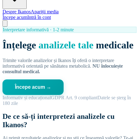
Despre Ikanos
Apariții media
Începe acum
Intră în cont
Interpretare informativă · 1-2 minute
Înțelege
analizele tale
medicale
Trimite valorile analizelor și Ikanos îți oferă o interpretare
informativă orientată pe sănătatea metabolică.
NU înlocuiește
consultul medical.
Începe acum →
Informativ și educațional
GDPR Art. 9 compliant
Datele se șterg în
180 zile
De ce să-ți interpretezi analizele cu
Ikanos?
Ai primit rezultatele analizelor și nu știi ce înseamnă valorile? Te-ai