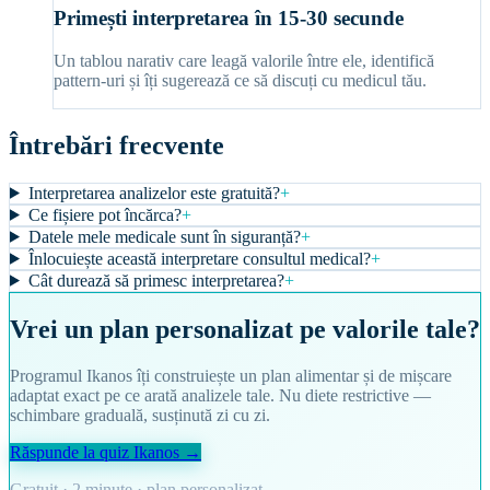
Primești interpretarea în 15-30 secunde
Un tablou narativ care leagă valorile între ele, identifică
pattern-uri și îți sugerează ce să discuți cu medicul tău.
Întrebări frecvente
Interpretarea analizelor este gratuită?
+
Ce fișiere pot încărca?
+
Datele mele medicale sunt în siguranță?
+
Înlocuiește această interpretare consultul medical?
+
Cât durează să primesc interpretarea?
+
Vrei un plan personalizat pe valorile tale?
Programul Ikanos îți construiește un plan alimentar și de mișcare
adaptat exact pe ce arată analizele tale. Nu diete restrictive —
schimbare graduală, susținută zi cu zi.
Răspunde la quiz Ikanos →
Gratuit · 2 minute · plan personalizat