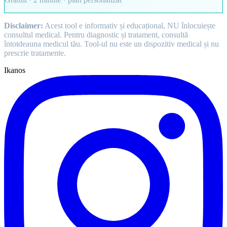
Disclaimer:
Acest tool e informativ și educațional, NU înlocuiește
consultul medical. Pentru diagnostic și tratament, consultă
întotdeauna medicul tău. Tool-ul nu este un dispozitiv medical și nu
prescrie tratamente.
Ikanos