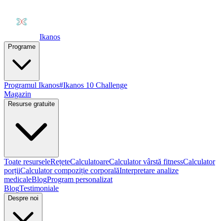
Ikanos
Programe
Programul Ikanos
#Ikanos 10 Challenge
Magazin
Resurse gratuite
Toate resursele
Rețete
Calculatoare
Calculator vârstă fitness
Calculator
porții
Calculator compoziție corporală
Interpretare analize
medicale
Blog
Program personalizat
Blog
Testimoniale
Despre noi